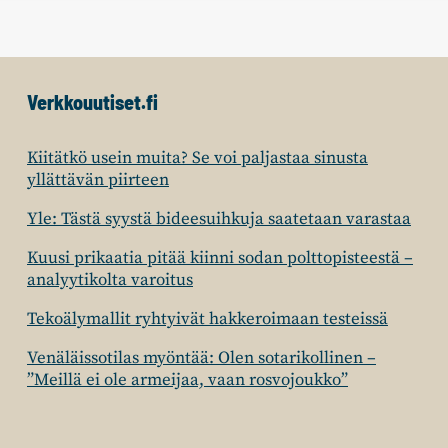
Verkkouutiset.fi
Kiitätkö usein muita? Se voi paljastaa sinusta
yllättävän piirteen
Yle: Tästä syystä bideesuihkuja saatetaan varastaa
Kuusi prikaatia pitää kiinni sodan polttopisteestä –
analyytikolta varoitus
Tekoälymallit ryhtyivät hakkeroimaan testeissä
Venäläissotilas myöntää: Olen sotarikollinen –
”Meillä ei ole armeijaa, vaan rosvojoukko”