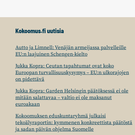
Kokoomus.fi uutisia
Autto ja Limnell: Venäjän armeijassa palvelleille
EU:n laajuinen Schengen-kielto
Jukka Kopra: Ceutan tapahtumat ovat koko
Euroopan turvallisuuskysymys – EU:n ulkorajojen
on pidettävä
Jukka Kopra: Garden Helsingin päätöksessä ei ole
mitään salattavaa – valtio ei ole maksanut
euroakaan
Kokoomuksen eduskuntaryhmä julkaisi
tekoälyraportin: kymmenen konkreettista päätöstä
ja sadan päivän ohjelma Suomelle