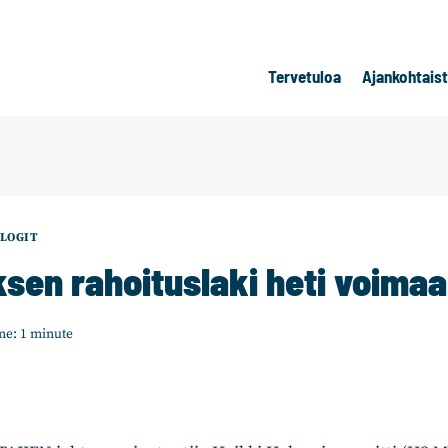
Tervetuloa
Ajankohtais
LOGIT
sen rahoituslaki heti voima
me:
1
minute