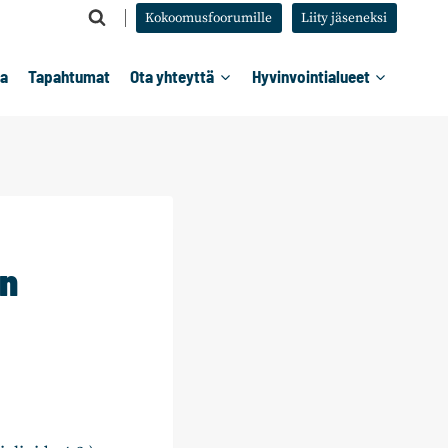
Kokoomusfoorumille
Liity jäseneksi
ta
Tapahtumat
Ota yhteyttä
Hyvinvointialueet
an