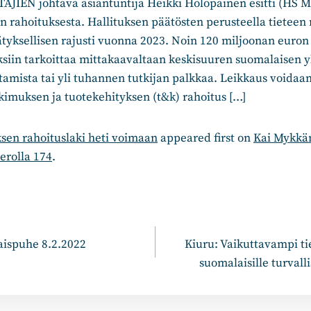
IEN johtava asiantuntija Heikki Holopainen esitti (HS Mie
 rahoituksesta. Hallituksen päätösten perusteella tieteen 
tyksellisen rajusti vuonna 2023. Noin 120 miljoonan euro
siin tarkoittaa mittakaavaltaan keskisuuren suomalaisen y
amista tai yli tuhannen tutkijan palkkaa. Leikkaus voidaan
tkimuksen ja tuotekehityksen (t&k) rahoitus […]
sen rahoituslaki heti voimaan
appeared first on
Kai Mykkä
erolla 174
.
n
aispuhe 8.2.2022
Kiuru: Vaikuttavampi ti
suomalaisille turval