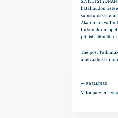
SIVISTYSTYÖNANTAJ
hätähuudon tieteen
supistumassa ennä
Akatemian valtuuk
tutkimuksen lopett
pitäisi kääntää tu
The post
Tutkimuk
aluevaaleissa num
Artikkelie
EDELLINEN
Valtiopäivien avaj
selaus