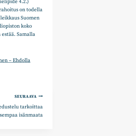
lipide 4.2.)
rahoitus on todella
n leikkaus Suomen
liopiston koko
 estää. Samalla
nen – Ehdolla
SEURAAVA
edustelu tarkoittaa
lisempaa isänmaata