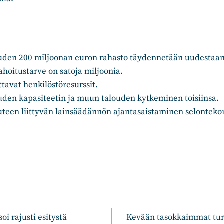
den 200 miljoonan euron rahasto täydennetään uudestaan
ahoitustarve on satoja miljoonia.
ttavat henkilöstöresurssit.
en kapasiteetin ja muun talouden kytkeminen toisiinsa.
een liittyvän lainsäädännön ajantasaistaminen selontek
n
oi rajusti esitystä
Kevään tasokkaimmat turv