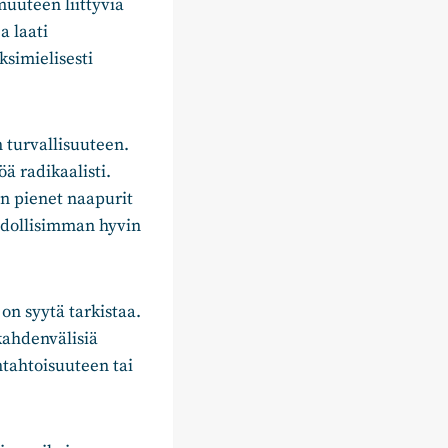
uteen liittyviä
a laati
simielisesti
turvallisuuteen.
ä radikaalisti.
n pienet naapurit
hdollisimman hyvin
on syytä tarkistaa.
kahdenvälisiä
tahtoisuuteen tai