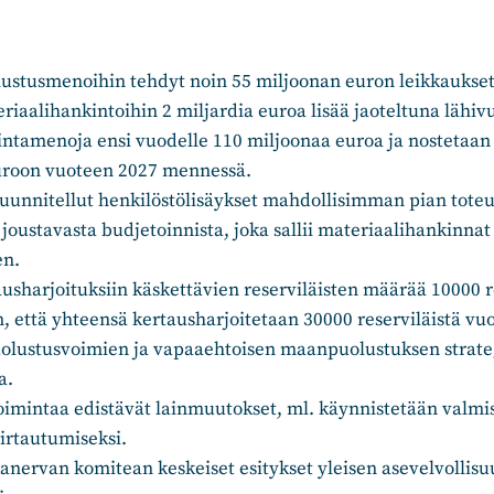
ustusmenoihin tehdyt noin 55 miljoonan euron leikkaukset
iaalihankintoihin 2 miljardia euroa lisää jaoteltuna lähivu
intamenoja ensi vuodelle 110 miljoonaa euroa ja nostetaa
uroon vuoteen 2027 mennessä.
suunnitellut henkilöstölisäykset mahdollisimman pian toteut
oustavasta budjetoinnista, joka sallii materiaalihankinnat 
en.
usharjoituksiin käskettävien reserviläisten määrää 10000 r
n, että yhteensä kertausharjoitetaan 30000 reserviläistä vu
olustusvoimien ja vapaaehtoisen maanpuolustuksen strate
a.
oimintaa edistävät lainmuutokset, ml. käynnistetään valmi
irtautumiseksi.
anervan komitean keskeiset esitykset yleisen asevelvollis