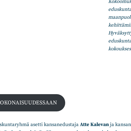
Kokoomuk
eduskunta
maanpuol
kehittämis
Hyväksytt
eduskunt
kokouksess
 KOKONAISUUDESSAAN
kuntaryhmä asetti kansanedustaja
Atte Kalevan
ja kansa