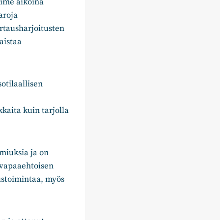
ime aikoina
aroja
rtausharjoitusten
aistaa
tilaallisen
aita kuin tarjolla
miuksia ja on
 vapaaehtoisen
ustoimintaa, myös