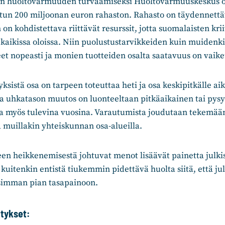
n huoltovarmuuden turvaamiseksi Huoltovarmuuskeskus on
atun 200 miljoonan euron rahaston. Rahasto on täydennettä
 kohdistettava riittävät resurssit, jotta suomalaisten kriit
kaikissa oloissa. Niin puolustustarvikkeiden kuin muidenk
et nopeasti ja monien tuotteiden osalta saatavuus on vaik
sistä osa on tarpeen toteuttaa heti ja osa keskipitkälle aik
a uhkatason muutos on luonteeltaan pitkäaikainen tai pysy
ua myös tulevina vuosina. Varautumista joudutaan tekemään
a muillakin yhteiskunnan osa-alueilla.
een heikkenemisestä johtuvat menot lisäävät painetta julki
uitenkin entistä tiukemmin pidettävä huolta siitä, että ju
simman pian tasapainoon.
tykset: