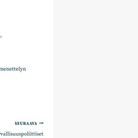
.
omenettelyn
SEURAAVA
allisuuspoliittiset