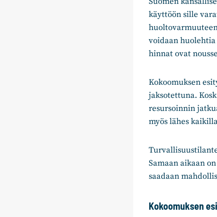
Suomen kansallise
käyttöön sille var
huoltovarmuuteen on
voidaan huolehtia 
hinnat ovat nousse
Kokoomuksen esityk
jaksotettuna. Kosk
resursoinnin jatk
myös lähes kaikill
Turvallisuustilant
Samaan aikaan on k
saadaan mahdolli
Kokoomuksen esi