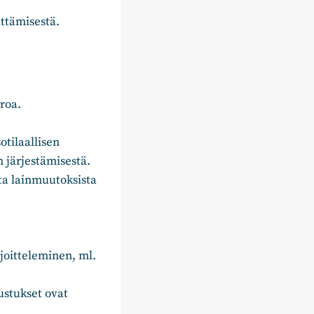
ttämisestä.
roa.
otilaallisen
 järjestämisestä.
ta lainmuutoksista
oitteleminen, ml.
ustukset ovat