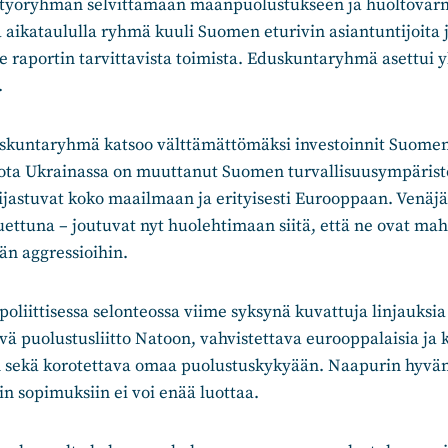
työryhmän selvittämään maanpuolustukseen ja huoltovarmu
a aikataululla ryhmä kuuli Suomen eturivin asiantuntijoita j
raportin tarvittavista toimista. Eduskuntaryhmä asettui yk
.
untaryhmä katsoo välttämättömäksi investoinnit Suomen 
sota Ukrainassa on muuttanut Suomen turvallisuusympäristö
ijastuvat koko maailmaan ja erityisesti Eurooppaan. Venäjä
ettuna – joutuvat nyt huolehtimaan siitä, että ne ovat ma
än aggressioihin.
liittisessa selonteossa viime syksynä kuvattuja linjauksia 
vä puolustusliitto Natoon, vahvistettava eurooppalaisia ja 
sekä korotettava omaa puolustuskykyään. Naapurin hyvän
in sopimuksiin ei voi enää luottaa.