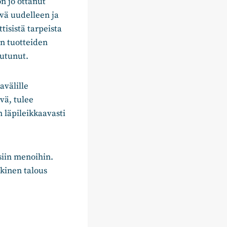
 jo ottanut
vä uudelleen ja
tisistä tarpeista
in tuotteiden
eutunut.
avälille
vä, tulee
 läpileikkaavasti
siin menoihin.
lkinen talous