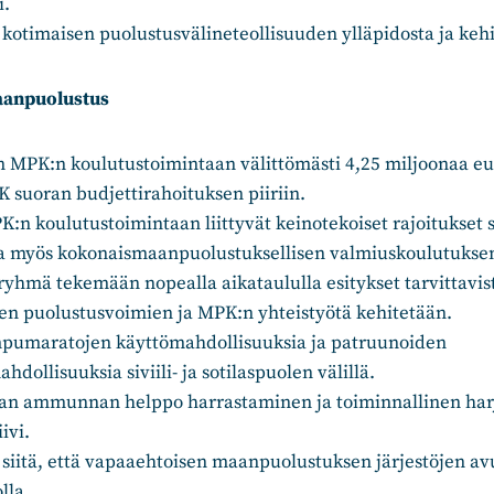
i.
kotimaisen puolustusvälineteollisuuden ylläpidosta ja kehi
aanpuolustus
MPK:n koulutustoimintaan välittömästi 4,25 miljoonaa eu
K suoran budjettirahoituksen piiriin.
:n koulutustoimintaan liittyvät keinotekoiset rajoitukset s
a myös kokonaismaanpuolustuksellisen valmiuskoulutuksen
ryhmä tekemään nopealla aikataululla esitykset tarvittavis
iten puolustusvoimien ja MPK:n yhteistyötä kehitetään.
mpumaratojen käyttömahdollisuuksia ja patruunoiden
hdollisuuksia siviili- ja sotilaspuolen välillä.
an ammunnan helppo harrastaminen ja toiminnallinen harj
iivi.
siitä, että vapaaehtoisen maanpuolustuksen järjestöjen av
olla.