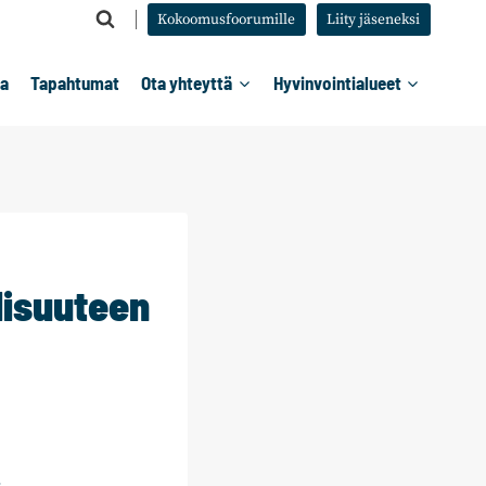
Kokoomusfoorumille
Liity jäseneksi
ta
Tapahtumat
Ota yhteyttä
Hyvinvointialueet
lisuuteen