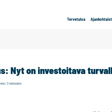
Tervetuloa
Ajankohtais
: Nyt on investoitava turval
ime:
3
minutes