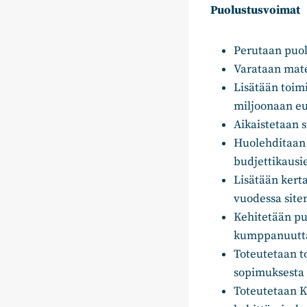
Puolustusvoimat
Perutaan puol
Varataan mater
Lisätään toim
miljoonaan e
Aikaistetaan 
Huolehditaan j
budjettikausi
Lisätään kerta
vuodessa site
Kehitetään pu
kumppanuutt
Toteutetaan t
sopimuksesta 
Toteutetaan K