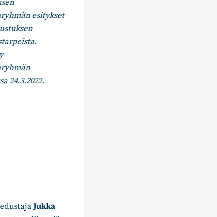
sen
ryhmän esitykset
ustuksen
tarpeista.
y
aryhmän
a 24.3.2022.
nedustaja
Jukka