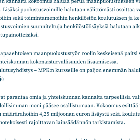
en kannalta kokoomus haluaa perua maanpuolustukseen vi
. Lisäksi puolustusvoimille halutaan välittömästi osoittaa v
oihin sekä toimintamenoihin henkilöstön koulutuksen ja ke
stusvoimien suunniteltuja henkilöstölisäyksiä halutaan aik
upainotteisiksi.
paaehtoisen maanpuolustustyön roolin keskeisenä paitsi so
teiskunnan kokonaisturvallisuuden lisäämisessä.
utusyhdistys – MPK:n kursseille on paljon enemmän halukk
ja.
at parantaa omia ja yhteiskunnan kannalta tarpeellisia val
dollisimman moni pääsee osallistumaan. Kokoomus esittää
määrärahoihin 4,25 miljoonan euron lisäystä sekä koulut
einotekoisesti rajoittavan lainsäädännön tarkistamista.