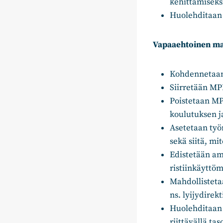
kehittämiseks
Huolehditaan 
Vapaaehtoinen m
Kohdennetaan 
Siirretään MP
Poistetaan MPK
koulutuksen j
Asetetaan työ
sekä siitä, m
Edistetään a
ristiinkäyttöma
Mahdollisteta
ns. lyijydirekt
Huolehditaan 
riittävällä tas