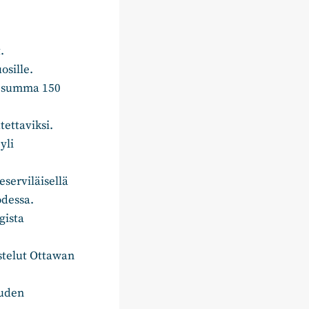
.
osille.
n summa 150
ettaviksi.
yli
eserviläisellä
odessa.
gista
stelut Ottawan
uuden