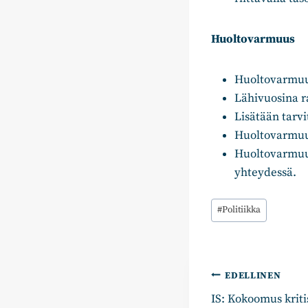
Huoltovarmuus
Huoltovarmuu
Lähivuosina r
Lisätään tarvi
Huoltovarmuud
Huoltovarmuut
yhteydessä.
Avainsanat:
#
Politiikka
Artikkelie
EDELLINEN
IS: Kokoomus kritis
selaus