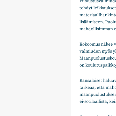
Puolustusvalmiud
tehdyt leikkaukset
materiaalihankint
lisäämiseen. Puolu
mahdollisimman et
Kokoomus näkee va
valmiuden myös yh
Maanpuolustuskoul
on koulutuspaikko
Kansalaiset haluav
tärkeää, että mah
maanpuolustuksen 
ei-sotilaallista, k