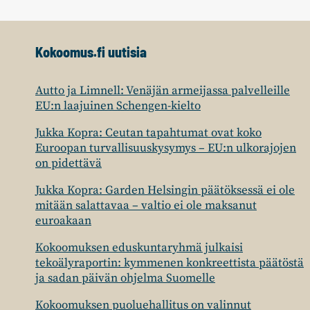
Kokoomus.fi uutisia
Autto ja Limnell: Venäjän armeijassa palvelleille
EU:n laajuinen Schengen-kielto
Jukka Kopra: Ceutan tapahtumat ovat koko
Euroopan turvallisuuskysymys – EU:n ulkorajojen
on pidettävä
Jukka Kopra: Garden Helsingin päätöksessä ei ole
mitään salattavaa – valtio ei ole maksanut
euroakaan
Kokoomuksen eduskuntaryhmä julkaisi
tekoälyraportin: kymmenen konkreettista päätöstä
ja sadan päivän ohjelma Suomelle
Kokoomuksen puoluehallitus on valinnut