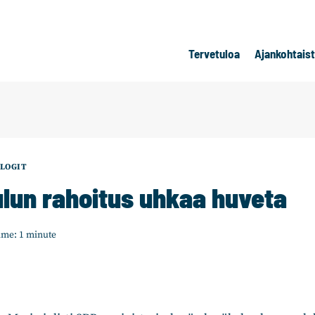
Tervetuloa
Ajankohtais
LOGIT
lun rahoitus uhkaa huveta
ime:
1
minute