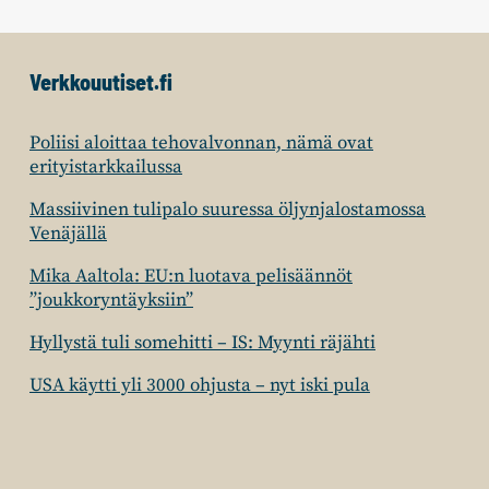
Verkkouutiset.fi
Poliisi aloittaa tehovalvonnan, nämä ovat
erityistarkkailussa
Massiivinen tulipalo suuressa öljynjalostamossa
Venäjällä
Mika Aaltola: EU:n luotava pelisäännöt
”joukkoryntäyksiin”
Hyllystä tuli somehitti – IS: Myynti räjähti
USA käytti yli 3000 ohjusta – nyt iski pula