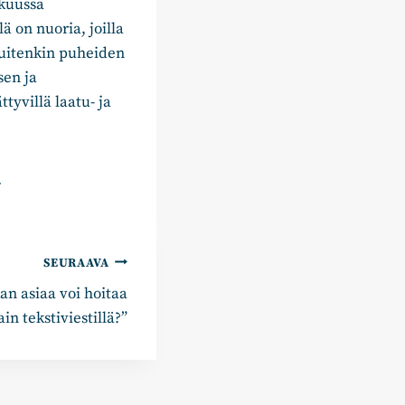
okuussa
 on nuoria, joilla
 kuitenkin puheiden
sen ja
tyvillä laatu- ja
.
SEURAAVA
n asiaa voi hoitaa
ain tekstiviestillä?”