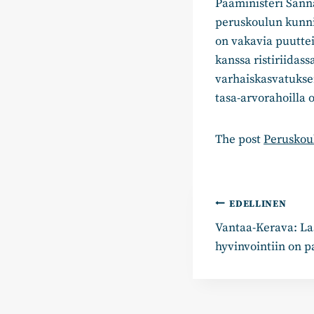
Pääministeri Sann
peruskoulun kunnia
on vakavia puutteit
kanssa ristiriidas
varhaiskasvatuksen
tasa-arvorahoilla o
The post
Peruskou
Artikkelie
EDELLINEN
Vantaa-Kerava: La
selaus
hyvinvointiin on p