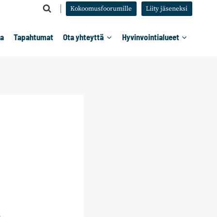
Kokoomusfoorumille
Liity jäseneksi
ta
Tapahtumat
Ota yhteyttä
Hyvinvointialueet