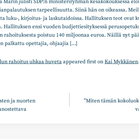
a Marin julisti SDP:n ministeriryhmän kesäkokouksessa el
npalautuksen tarpeellisuutta. Siinä hän on oikeassa. Meillä
a luku-, kirjoitus- ja laskutaidoissa. Hallituksen teot ovat
sa. Hallituksen ensi vuoden budjettiesityksessä perusopetuk
 rahoituksesta poistuu 140 miljoonaa euroa. Näillä nyt päät
n palkattu opettajia, ohjaajia […]
lun rahoitus uhkaa huveta
appeared first on
Kai Mykkänen
n
sten ja nuorten
”Miten tämän kokoluoka
anostettava
v