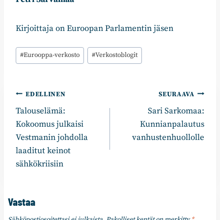
Kirjoittaja on Euroopan Parlamentin jäsen
Avainsanat:
#
Eurooppa-verkosto
#
Verkostoblogit
Artikkelien
EDELLINEN
SEURAAVA
Talouselämä:
Sari Sarkomaa:
selaus
Kokoomus julkaisi
Kunnianpalautus
Vestmanin johdolla
vanhustenhuollolle
laaditut keinot
sähkökriisiin
Vastaa
Sähköpostiosoitettasi ei julkaista.
Pakolliset kentät on merkitty
*