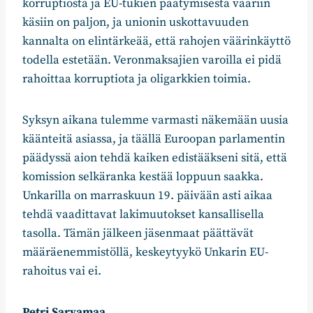
korruptiosta ja EU-tukien päätymisestä vääriin
käsiin on paljon, ja unionin uskottavuuden
kannalta on elintärkeää, että rahojen väärinkäyttö
todella estetään. Veronmaksajien varoilla ei pidä
rahoittaa korruptiota ja oligarkkien toimia.
Syksyn aikana tulemme varmasti näkemään uusia
käänteitä asiassa, ja täällä Euroopan parlamentin
päädyssä aion tehdä kaiken edistääkseni sitä, että
komission selkäranka kestää loppuun saakka.
Unkarilla on marraskuun 19. päivään asti aikaa
tehdä vaadittavat lakimuutokset kansallisella
tasolla. Tämän jälkeen jäsenmaat päättävät
määräenemmistöllä, keskeytyykö Unkarin EU-
rahoitus vai ei.
Petri Sarvamaa