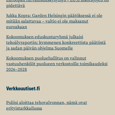
Euroopan turvallisuuskysymys – EU:n ulkorajojen on
pidettävä
Jukka Kopra: Garden Helsingin päätöksessä ei ole
mitään salattavaa – valtio ei ole maksanut
euroakaan
Kokoomuksen eduskuntaryhmä julkaisi
tekoälyraportin: kymmenen konkreettista päätöstä
ja sadan päivän ohjelma Suomelle
Kokoomuksen puoluehallitus on valinnut
vastuuhenkilöt puolueen verkostoille toimikaudeksi
2026–2028
Verkkouutiset.fi
Poliisi aloittaa tehovalvonnan, nämä ovat
erityistarkkailussa