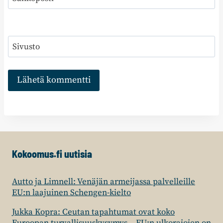
Sivusto
Kokoomus.fi uutisia
Autto ja Limnell: Venäjän armeijassa palvelleille
EU:n laajuinen Schengen-kielto
Jukka Kopra: Ceutan tapahtumat ovat koko