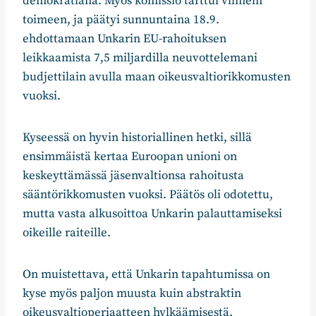
demokratiana. Myös komissio tarttui viimein
toimeen, ja päätyi sunnuntaina 18.9.
ehdottamaan Unkarin EU-rahoituksen
leikkaamista 7,5 miljardilla neuvottelemani
budjettilain avulla maan oikeusvaltiorikkomusten
vuoksi.
Kyseessä on hyvin historiallinen hetki, sillä
ensimmäistä kertaa Euroopan unioni on
keskeyttämässä jäsenvaltionsa rahoitusta
sääntörikkomusten vuoksi. Päätös oli odotettu,
mutta vasta alkusoittoa Unkarin palauttamiseksi
oikeille raiteille.
On muistettava, että Unkarin tapahtumissa on
kyse myös paljon muusta kuin abstraktin
oikeusvaltioperiaatteen hylkäämisestä.