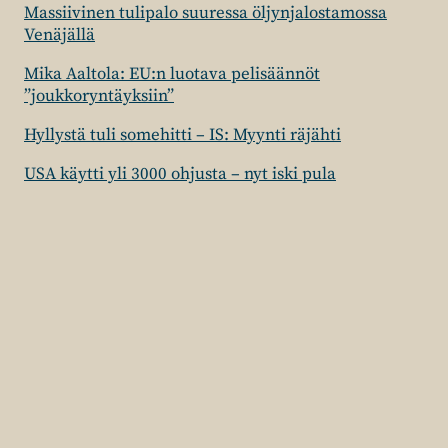
Massiivinen tulipalo suuressa öljynjalostamossa
Venäjällä
Mika Aaltola: EU:n luotava pelisäännöt
”joukkoryntäyksiin”
Hyllystä tuli somehitti – IS: Myynti räjähti
USA käytti yli 3000 ohjusta – nyt iski pula