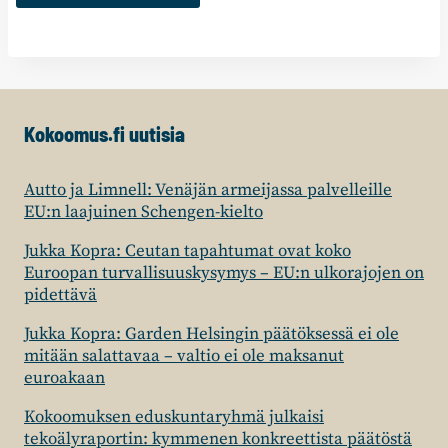
Kokoomus.fi uutisia
Autto ja Limnell: Venäjän armeijassa palvelleille
EU:n laajuinen Schengen-kielto
Jukka Kopra: Ceutan tapahtumat ovat koko
Euroopan turvallisuuskysymys – EU:n ulkorajojen on
pidettävä
Jukka Kopra: Garden Helsingin päätöksessä ei ole
mitään salattavaa – valtio ei ole maksanut
euroakaan
Kokoomuksen eduskuntaryhmä julkaisi
tekoälyraportin: kymmenen konkreettista päätöstä