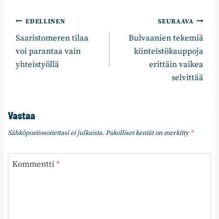
Artikkelien
EDELLINEN
SEURAAVA
Saaristomeren tilaa
Bulvaanien tekemiä
selaus
voi parantaa vain
kiinteistökauppoja
yhteistyöllä
erittäin vaikea
selvittää
Vastaa
Sähköpostiosoitettasi ei julkaista.
Pakolliset kentät on merkitty
*
Kommentti
*