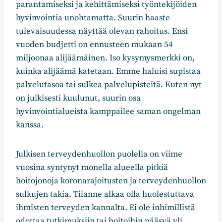
parantamiseksi ja kehittämiseksi työntekijöiden
hyvinvointia unohtamatta. Suurin haaste
tulevaisuudessa näyttää olevan rahoitus. Ensi
vuoden budjetti on ennusteen mukaan 54
miljoonaa alijäämäinen. Iso kysymysmerkki on,
kuinka alijäämä katetaan. Emme haluisi supistaa
palvelutasoa tai sulkea palvelupisteitä. Kuten nyt
on julkisesti kuulunut, suurin osa
hyvinvointialueista kamppailee saman ongelman
kanssa.
Julkisen terveydenhuollon puolella on viime
vuosina syntynyt monella alueella pitkiä
hoitojonoja koronarajoitusten ja terveydenhuollon
sulkujen takia. Tilanne alkaa olla huolestuttava
ihmisten terveyden kannalta. Ei ole inhimillistä
odottaa tutkimuksiin tai hoitoihin pääsyä yli