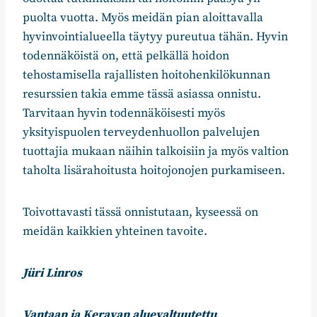
puolta vuotta. Myös meidän pian aloittavalla
hyvinvointialueella täytyy pureutua tähän. Hyvin
todennäköistä on, että pelkällä hoidon
tehostamisella rajallisten hoitohenkilökunnan
resurssien takia emme tässä asiassa onnistu.
Tarvitaan hyvin todennäköisesti myös
yksityispuolen terveydenhuollon palvelujen
tuottajia mukaan näihin talkoisiin ja myös valtion
taholta lisärahoitusta hoitojonojen purkamiseen.
Toivottavasti tässä onnistutaan, kyseessä on
meidän kaikkien yhteinen tavoite.
Jüri Linros
Vantaan ja Keravan aluevaltuutettu