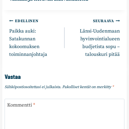
Artikkelien
EDELLINEN
SEURAAVA
Paikka auki:
Länsi-Uudenmaan
selaus
Satakunnan
hyvinvointialueen
kokoomuksen
budjetista sopu –
toiminnanjohtaja
talouskuri pitää
Vastaa
Sähköpostiosoitettasi ei julkaista.
Pakolliset kentät on merkitty
*
Kommentti
*