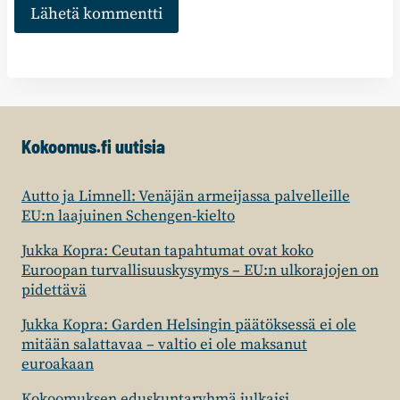
Kokoomus.fi uutisia
Autto ja Limnell: Venäjän armeijassa palvelleille
EU:n laajuinen Schengen-kielto
Jukka Kopra: Ceutan tapahtumat ovat koko
Euroopan turvallisuuskysymys – EU:n ulkorajojen on
pidettävä
Jukka Kopra: Garden Helsingin päätöksessä ei ole
mitään salattavaa – valtio ei ole maksanut
euroakaan
Kokoomuksen eduskuntaryhmä julkaisi