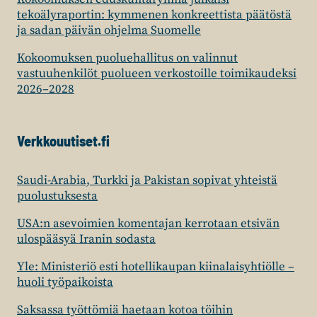
tekoälyraportin: kymmenen konkreettista päätöstä
ja sadan päivän ohjelma Suomelle
Kokoomuksen puoluehallitus on valinnut
vastuuhenkilöt puolueen verkostoille toimikaudeksi
2026–2028
Verkkouutiset.fi
Saudi-Arabia, Turkki ja Pakistan sopivat yhteistä
puolustuksesta
USA:n asevoimien komentajan kerrotaan etsivän
ulospääsyä Iranin sodasta
Yle: Ministeriö esti hotellikaupan kiinalaisyhtiölle –
huoli työpaikoista
Saksassa työttömiä haetaan kotoa töihin