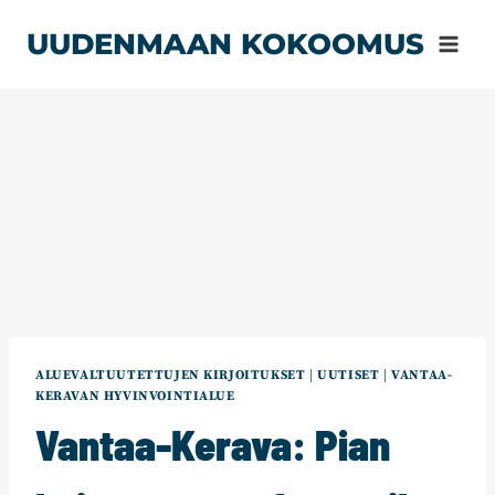
Siirry
UUDENMAAN KOKOOMUS
sisältöön
ALUEVALTUUTETTUJEN KIRJOITUKSET
|
UUTISET
|
VANTAA-
KERAVAN HYVINVOINTIALUE
Vantaa-Kerava: Pian