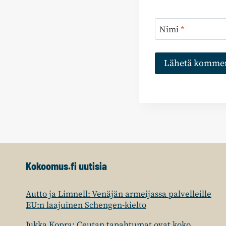
Nimi
*
Kokoomus.fi uutisia
Autto ja Limnell: Venäjän armeijassa palvelleille
EU:n laajuinen Schengen-kielto
Jukka Kopra: Ceutan tapahtumat ovat koko