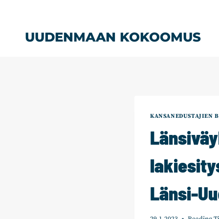
Siirry
sisältöön
UUDENMAAN KOKOOMUS
KANSANEDUSTAJIEN B
Länsiväy
lakiesity
Länsi-Uu