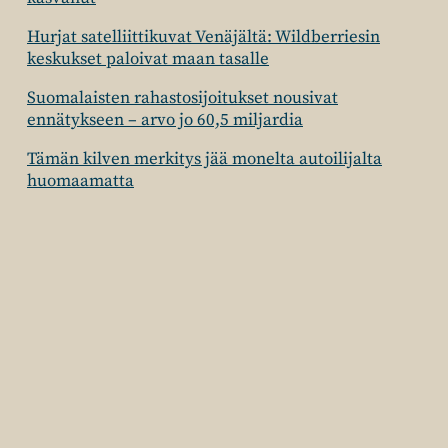
Hurjat satelliittikuvat Venäjältä: Wildberriesin
keskukset paloivat maan tasalle
Suomalaisten rahastosijoitukset nousivat
ennätykseen – arvo jo 60,5 miljardia
Tämän kilven merkitys jää monelta autoilijalta
huomaamatta