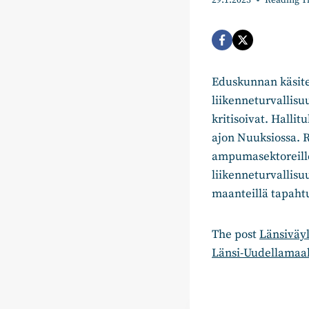
29.1.2023
Reading T
Eduskunnan käsitel
liikenneturvallisu
kritisoivat. Hallit
ajon Nuuksiossa. R
ampumasektoreille
liikenneturvallis
maanteillä tapahtu
The post
Länsiväyl
Länsi-Uudellamaal