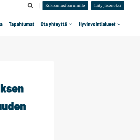
Kokoomusfoorumille
Liity jäseneksi
ta
Tapahtumat
Ota yhteyttä
Hyvinvointialueet
uksen
suuden