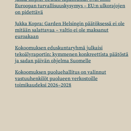
Euroopan turvallisuuskysymys – EU:n ulkorajojen
on pidettävä
Jukka Kopra: Garden Helsingin päätöksessä ei ole
mitään salattavaa – valtio ei ole maksanut
euroakaan
Kokoomuksen eduskuntaryhmä julkaisi
tekoälyraportin: kymmenen konkreettista päätöstä
ja sadan päivän ohjelma Suomelle
Kokoomuksen puoluehallitus on valinnut
vastuuhenkilöt puolueen verkostoille
toimikaudeksi 2026–2028