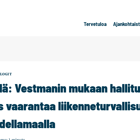
Tervetuloa
Ajankohtais
LOGIT
lä: Vestmanin mukaan hallit
s vaarantaa liikenneturvalli
dellamaalla