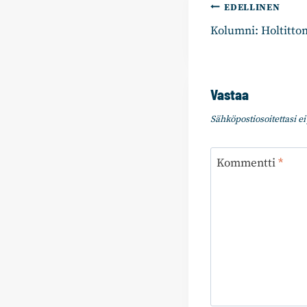
Artikkelie
EDELLINEN
Kolumni: Holtitt
selaus
Vastaa
Sähköpostiosoitettasi ei 
Kommentti
*