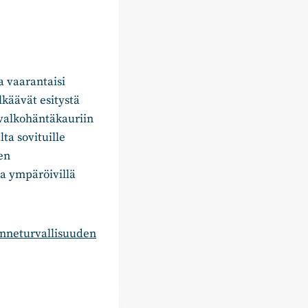
a vaarantaisi
lkäävät esitystä
a valkohäntäkauriin
ta sovituille
en
a ympäröivillä
enneturvallisuuden