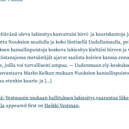
ime:
1
minute
tävänä oleva lakiesitys kasvattaisi hirvi- ja kauriskantoja j
utta Nuuksion seudulla ja koko läntisellä Uudellamaalla, pe
uksen kansallispuistoja koskeva lakiesitys kieltäisi hirven j
iistanajossa metsästäjät ajavat saalista koirien kanssa ennal
, joilla voi turvallisesti ampua. — Uudenmaan ely-keskuks
uusvastaava Marko Kelkan mukaan Nuuksion kansallispuisto
u etenkin kauris- ja […]
ä: Vestmanin mukaan hallituksen lakiesitys vaarantaa liik
la
appeared first on
Heikki Vestman
.