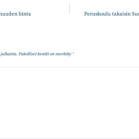
n
omuuden hinta
Peruskoulu takaisin Su
julkaista.
Pakolliset kentät on merkitty
*