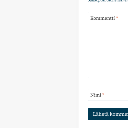
Sähköpostiosoitettasi ei 
Kommentti
*
Nimi
*