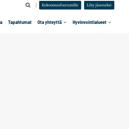
Kokoomusfoorumille
Liity jäseneksi
ta
Tapahtumat
Ota yhteyttä
Hyvinvointialueet