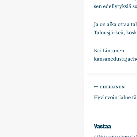
sen edellytyksiä su
Ja on aika ottaa t
Talousjärkeä, kosk
Kai Lintunen
kansanedustajaehd
Artikkelie
EDELLINEN
Hyvinvointialue t
selaus
Vastaa