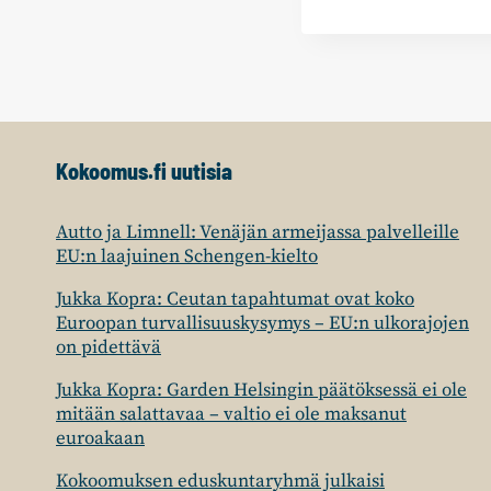
Kokoomus.fi uutisia
Autto ja Limnell: Venäjän armeijassa palvelleille
EU:n laajuinen Schengen-kielto
Jukka Kopra: Ceutan tapahtumat ovat koko
Euroopan turvallisuuskysymys – EU:n ulkorajojen
on pidettävä
Jukka Kopra: Garden Helsingin päätöksessä ei ole
mitään salattavaa – valtio ei ole maksanut
euroakaan
Kokoomuksen eduskuntaryhmä julkaisi