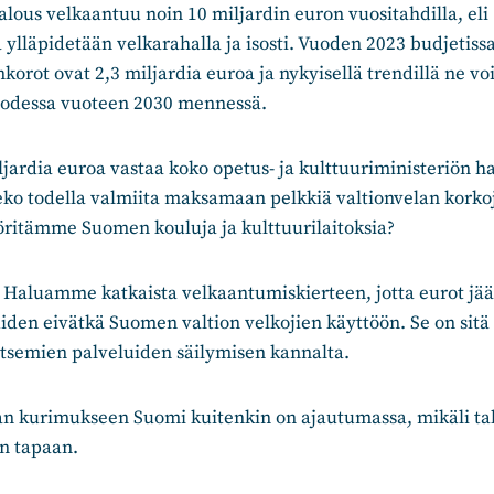
lous velkaantuu noin 10 miljardin euron vuositahdilla, eli
a ylläpidetään velkarahalla ja isosti. Vuoden 2023 budjetiss
korot ovat 2,3 miljardia euroa ja nykyisellä trendillä ne voi
uodessa vuoteen 2030 mennessä.
ardia euroa vastaa koko opetus- ja kulttuuriministeriön h
ko todella valmiita maksamaan pelkkiä valtionvelan korko
ritämme Suomen kouluja ja kulttuurilaitoksia?
Haluamme katkaista velkaantumiskierteen, jotta eurot jää
iden eivätkä Suomen valtion velkojien käyttöön. Se on sitä 
itsemien palveluiden säilymisen kannalta.
an kurimukseen Suomi kuitenkin on ajautumassa, mikäli ta
en tapaan.