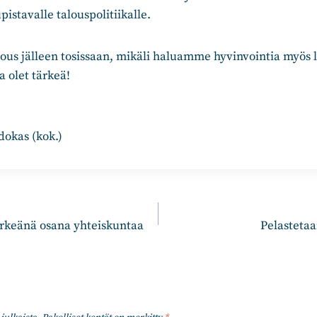
pistavalle talouspolitiikalle.
alous jälleen tosissaan, mikäli haluamme hyvinvointia myös
a olet tärkeä!
okas (kok.)
n
ärkeänä osana yhteiskuntaa
Pelastetaa