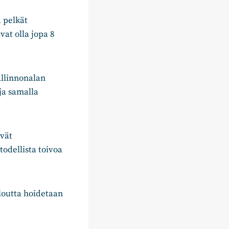
a pelkät
vat olla jopa 8
allinnonalan
ja samalla
vät
todellista toivoa
loutta hoidetaan