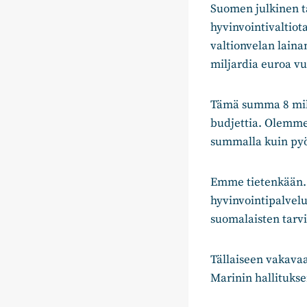
Suomen julkinen ta
hyvinvointivaltiot
valtionvelan lainan
miljardia euroa v
Tämä summa 8 milj
budjettia. Olemme
summalla kuin pyö
Emme tietenkään. 
hyvinvointipalvelu
suomalaisten tarv
Tällaiseen vakava
Marinin hallituks