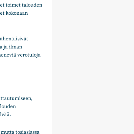
et toimet talouden
eet kokonaan
ähentäisivät
ta ja ilman
heneviä verotuloja
luttautumiseen,
alouden
lvää.
 mutta tosiasiassa