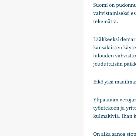
Suomi on pudonnut
vahvistamiseksi e
tekemättä.
Lääkkeeksi demari
kansalaisten käytet
talouden vahvistum
jouduttaisiin paik
Eikö yksi maailman
Ylipäätään verojär
työntekoon ja yrit
kulmakiviä. Ihan k
On aika sanoa stop 