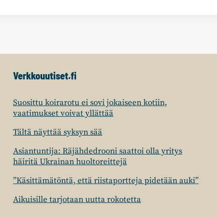
Verkkouutiset.fi
Suosittu koirarotu ei sovi jokaiseen kotiin,
vaatimukset voivat yllättää
Tältä näyttää syksyn sää
Asiantuntija: Räjähdedrooni saattoi olla yritys
häiritä Ukrainan huoltoreittejä
”Käsittämätöntä, että riistaportteja pidetään auki”
Aikuisille tarjotaan uutta rokotetta