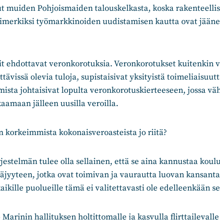
 muiden Pohjoismaiden talouskelkasta, koska rakenteellis
simerkiksi työmarkkinoiden uudistamisen kautta ovat jään
t ehdottavat veronkorotuksia. Veronkorotukset kuitenkin v
tävissä olevia tuloja, supistaisivat yksityistä toimeliaisuut
ista johtaisivat lopulta veronkorotuskierteeseen, jossa vä
kaamaan jälleen uusilla veroilla.
 korkeimmista kokonaisveroasteista jo riitä?
jestelmän tulee olla sellainen, että se aina kannustaa kou
täjyyteen, jotka ovat toimivan ja vaurautta luovan kansant
aikille puolueille tämä ei valitettavasti ole edelleenkään se
Marinin hallituksen holtittomalle ja kasvulla flirttailevalle