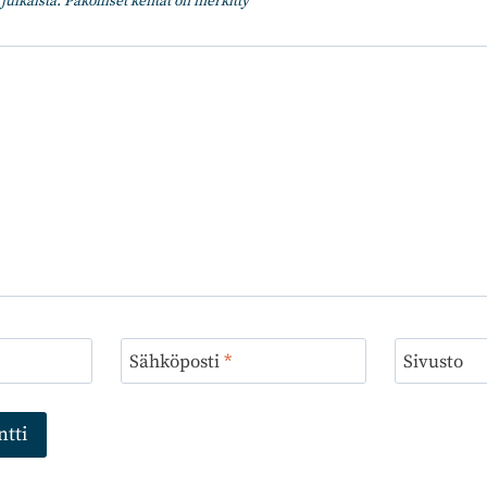
julkaista.
Pakolliset kentät on merkitty
*
Sähköposti
*
Sivusto