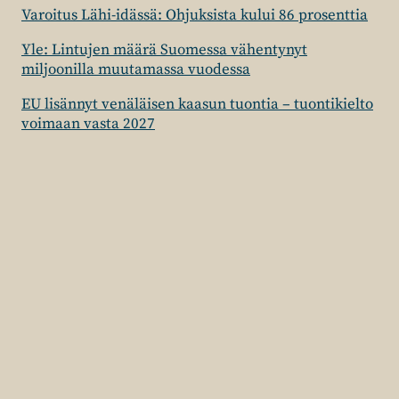
Varoitus Lähi-idässä: Ohjuksista kului 86 prosenttia
Yle: Lintujen määrä Suomessa vähentynyt
miljoonilla muutamassa vuodessa
EU lisännyt venäläisen kaasun tuontia – tuontikielto
voimaan vasta 2027