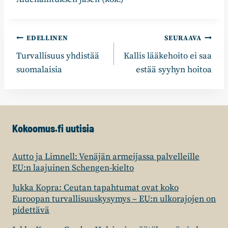
Artikkelien
EDELLINEN
SEURAAVA
Turvallisuus yhdistää
Kallis lääkehoito ei saa
selaus
suomalaisia
estää syyhyn hoitoa
Kokoomus.fi uutisia
Autto ja Limnell: Venäjän armeijassa palvelleille
EU:n laajuinen Schengen-kielto
Jukka Kopra: Ceutan tapahtumat ovat koko
Euroopan turvallisuuskysymys – EU:n ulkorajojen on
pidettävä