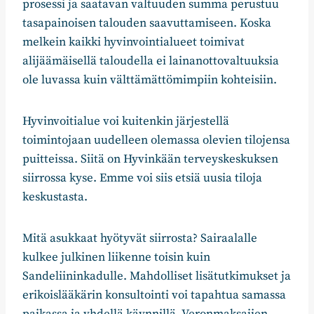
prosessi ja saatavan valtuuden summa perustuu
tasapainoisen talouden saavuttamiseen. Koska
melkein kaikki hyvinvointialueet toimivat
alijäämäisellä taloudella ei lainanottovaltuuksia
ole luvassa kuin välttämättömimpiin kohteisiin.
Hyvinvoitialue voi kuitenkin järjestellä
toimintojaan uudelleen olemassa olevien tilojensa
puitteissa. Siitä on Hyvinkään terveyskeskuksen
siirrossa kyse. Emme voi siis etsiä uusia tiloja
keskustasta.
Mitä asukkaat hyötyvät siirrosta? Sairaalalle
kulkee julkinen liikenne toisin kuin
Sandeliininkadulle. Mahdolliset lisätutkimukset ja
erikoislääkärin konsultointi voi tapahtua samassa