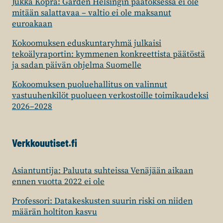
Jukka Kopra: Garden Helsingin päätöksessä ei ole
mitään salattavaa – valtio ei ole maksanut
euroakaan
Kokoomuksen eduskuntaryhmä julkaisi
tekoälyraportin: kymmenen konkreettista päätöstä
ja sadan päivän ohjelma Suomelle
Kokoomuksen puoluehallitus on valinnut
vastuuhenkilöt puolueen verkostoille toimikaudeksi
2026–2028
Verkkouutiset.fi
Asiantuntija: Paluuta suhteissa Venäjään aikaan
ennen vuotta 2022 ei ole
Professori: Datakeskusten suurin riski on niiden
määrän holtiton kasvu