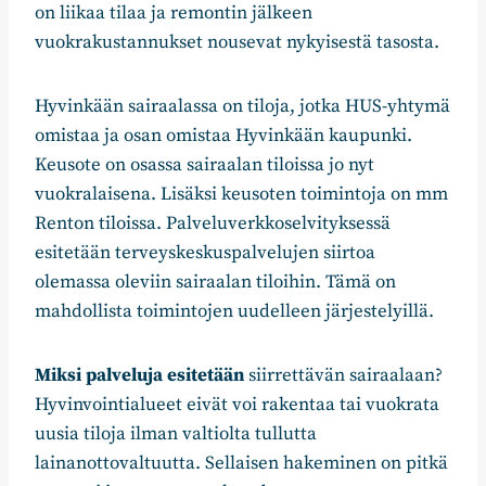
on liikaa tilaa ja remontin jälkeen
vuokrakustannukset nousevat nykyisestä tasosta.
Hyvinkään sairaalassa on tiloja, jotka HUS-yhtymä
omistaa ja osan omistaa Hyvinkään kaupunki.
Keusote on osassa sairaalan tiloissa jo nyt
vuokralaisena. Lisäksi keusoten toimintoja on mm
Renton tiloissa. Palveluverkkoselvityksessä
esitetään terveyskeskuspalvelujen siirtoa
olemassa oleviin sairaalan tiloihin. Tämä on
mahdollista toimintojen uudelleen järjestelyillä.
Miksi palveluja esitetään
siirrettävän sairaalaan?
Hyvinvointialueet eivät voi rakentaa tai vuokrata
uusia tiloja ilman valtiolta tullutta
lainanottovaltuutta. Sellaisen hakeminen on pitkä