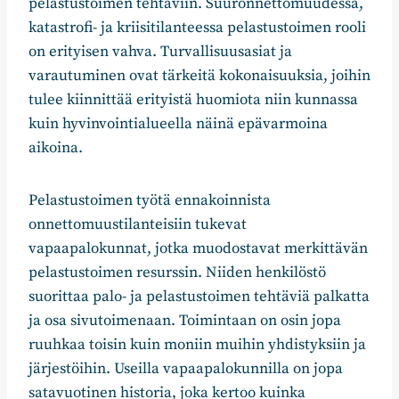
pelastustoimen tehtäviin. Suuronnettomuudessa,
katastrofi- ja kriisitilanteessa pelastustoimen rooli
on erityisen vahva. Turvallisuusasiat ja
varautuminen ovat tärkeitä kokonaisuuksia, joihin
tulee kiinnittää erityistä huomiota niin kunnassa
kuin hyvinvointialueella näinä epävarmoina
aikoina.
Pelastustoimen työtä ennakoinnista
onnettomuustilanteisiin tukevat
vapaapalokunnat, jotka muodostavat merkittävän
pelastustoimen resurssin. Niiden henkilöstö
suorittaa palo- ja pelastustoimen tehtäviä palkatta
ja osa sivutoimenaan. Toimintaan on osin jopa
ruuhkaa toisin kuin moniin muihin yhdistyksiin ja
järjestöihin. Useilla vapaapalokunnilla on jopa
satavuotinen historia, joka kertoo kuinka