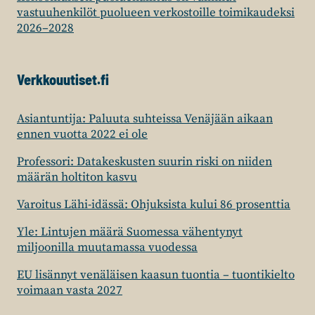
vastuuhenkilöt puolueen verkostoille toimikaudeksi
2026–2028
Verkkouutiset.fi
Asiantuntija: Paluuta suhteissa Venäjään aikaan
ennen vuotta 2022 ei ole
Professori: Datakeskusten suurin riski on niiden
määrän holtiton kasvu
Varoitus Lähi-idässä: Ohjuksista kului 86 prosenttia
Yle: Lintujen määrä Suomessa vähentynyt
miljoonilla muutamassa vuodessa
EU lisännyt venäläisen kaasun tuontia – tuontikielto
voimaan vasta 2027