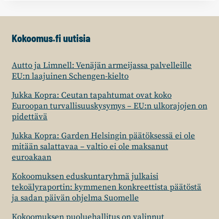
Kokoomus.fi uutisia
Autto ja Limnell: Venäjän armeijassa palvelleille
EU:n laajuinen Schengen-kielto
Jukka Kopra: Ceutan tapahtumat ovat koko
Euroopan turvallisuuskysymys – EU:n ulkorajojen on
pidettävä
Jukka Kopra: Garden Helsingin päätöksessä ei ole
mitään salattavaa – valtio ei ole maksanut
euroakaan
Kokoomuksen eduskuntaryhmä julkaisi
tekoälyraportin: kymmenen konkreettista päätöstä
ja sadan päivän ohjelma Suomelle
Kokoomuksen puoluehallitus on valinnut