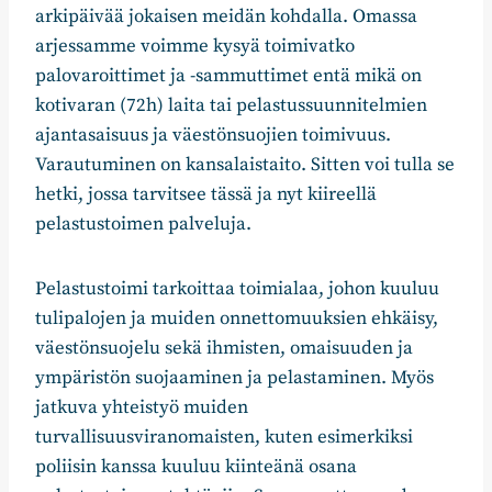
arkipäivää jokaisen meidän kohdalla. Omassa
arjessamme voimme kysyä toimivatko
palovaroittimet ja -sammuttimet entä mikä on
kotivaran (72h) laita tai pelastussuunnitelmien
ajantasaisuus ja väestönsuojien toimivuus.
Varautuminen on kansalaistaito. Sitten voi tulla se
hetki, jossa tarvitsee tässä ja nyt kiireellä
pelastustoimen palveluja.
Pelastustoimi tarkoittaa toimialaa, johon kuuluu
tulipalojen ja muiden onnettomuuksien ehkäisy,
väestönsuojelu sekä ihmisten, omaisuuden ja
ympäristön suojaaminen ja pelastaminen. Myös
jatkuva yhteistyö muiden
turvallisuusviranomaisten, kuten esimerkiksi
poliisin kanssa kuuluu kiinteänä osana