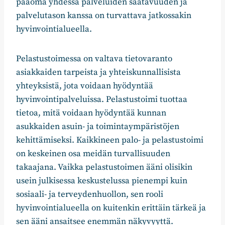
pääoma yhdessä palveluiden saatavuuden ja
palvelutason kanssa on turvattava jatkossakin
hyvinvointialueella.
Pelastustoimessa on valtava tietovaranto
asiakkaiden tarpeista ja yhteiskunnallisista
yhteyksistä, jota voidaan hyödyntää
hyvinvointipalveluissa. Pelastustoimi tuottaa
tietoa, mitä voidaan hyödyntää kunnan
asukkaiden asuin- ja toimintaympäristöjen
kehittämiseksi. Kaikkineen palo- ja pelastustoimi
on keskeinen osa meidän turvallisuuden
takaajana. Vaikka pelastustoimen ääni olisikin
usein julkisessa keskustelussa pienempi kuin
sosiaali- ja terveydenhuollon, sen rooli
hyvinvointialueella on kuitenkin erittäin tärkeä ja
sen ääni ansaitsee enemmän näkyvyyttä.