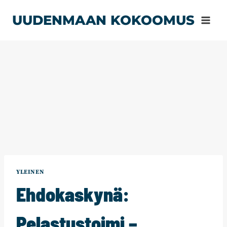
Siirry
UUDENMAAN KOKOOMUS
sisältöön
YLEINEN
Ehdokaskynä:
Pelastustoimi –