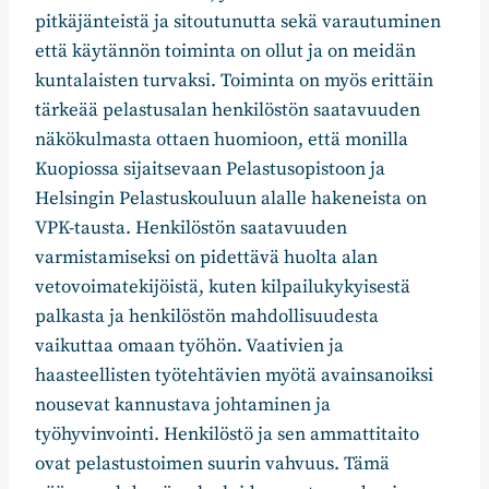
pitkäjänteistä ja sitoutunutta sekä varautuminen
että käytännön toiminta on ollut ja on meidän
kuntalaisten turvaksi. Toiminta on myös erittäin
tärkeää pelastusalan henkilöstön saatavuuden
näkökulmasta ottaen huomioon, että monilla
Kuopiossa sijaitsevaan Pelastusopistoon ja
Helsingin Pelastuskouluun alalle hakeneista on
VPK-tausta. Henkilöstön saatavuuden
varmistamiseksi on pidettävä huolta alan
vetovoimatekijöistä, kuten kilpailukykyisestä
palkasta ja henkilöstön mahdollisuudesta
vaikuttaa omaan työhön. Vaativien ja
haasteellisten työtehtävien myötä avainsanoiksi
nousevat kannustava johtaminen ja
työhyvinvointi. Henkilöstö ja sen ammattitaito
ovat pelastustoimen suurin vahvuus. Tämä