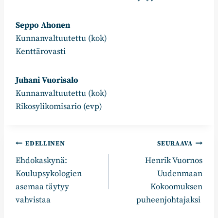
Seppo Ahonen
Kunnanvaltuutettu (kok)
Kenttärovasti
Juhani Vuorisalo
Kunnanvaltuutettu (kok)
Rikosylikomisario (evp)
Artikkelien
EDELLINEN
SEURAAVA
Ehdokaskynä:
Henrik Vuornos
selaus
Koulupsykologien
Uudenmaan
asemaa täytyy
Kokoomuksen
vahvistaa
puheenjohtajaksi