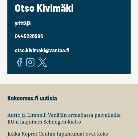
Otso Kivimäki
yrittäjä
0445226996
otso.kivimaki@vantaa.fi
Kokoomus.fi uutisia
Autto ja Limnell: Venäjän armeijassa palvelleille
EU:n laajuinen Schengen-kielto
Jukka Kopra: Ceutan tapahtumat ovat koko