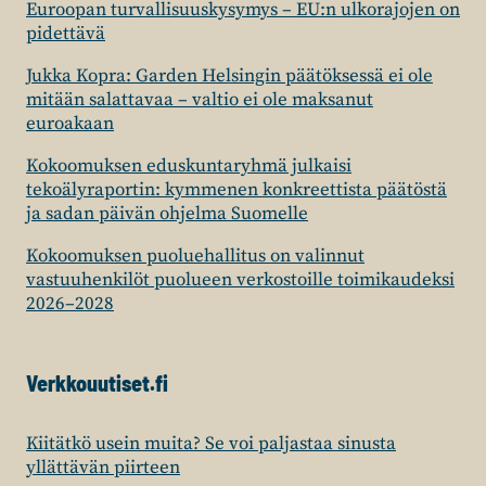
Euroopan turvallisuuskysymys – EU:n ulkorajojen on
pidettävä
Jukka Kopra: Garden Helsingin päätöksessä ei ole
mitään salattavaa – valtio ei ole maksanut
euroakaan
Kokoomuksen eduskuntaryhmä julkaisi
tekoälyraportin: kymmenen konkreettista päätöstä
ja sadan päivän ohjelma Suomelle
Kokoomuksen puoluehallitus on valinnut
vastuuhenkilöt puolueen verkostoille toimikaudeksi
2026–2028
Verkkouutiset.fi
Kiitätkö usein muita? Se voi paljastaa sinusta
yllättävän piirteen