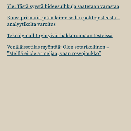
Yle: Tästä syystä bideesuihkuja saatetaan varastaa
Kuusi prikaatia pitää kiinni sodan polttopisteestä –
analyytikolta varoitus
Tekoälymallit ryhtyivät hakkeroimaan testeissä
Venäläissotilas myöntää: Olen sotarikollinen –
”Meillä ei ole armeijaa, vaan rosvojoukko”