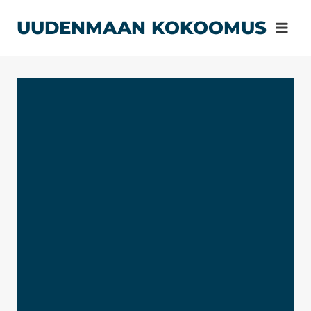
Siirry
UUDENMAAN KOKOOMUS
sisältöön