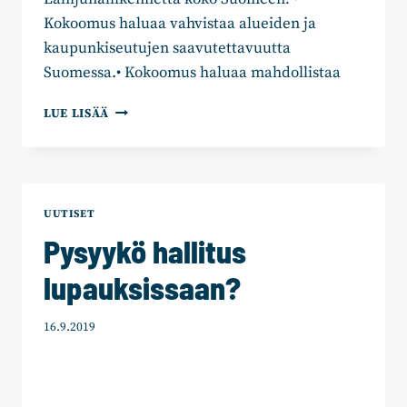
Kokoomus haluaa vahvistaa alueiden ja
kaupunkiseutujen saavutettavuutta
Suomessa.• Kokoomus haluaa mahdollistaa
KOKOOMUKSEN
LUE LISÄÄ
EDUSKUNTARYHMÄ:
LÄHIJUNALIIKENNETTÄ
KOKO
SUOMEEN
UUTISET
Pysyykö hallitus
lupauksissaan?
16.9.2019