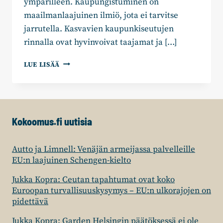
ympärilleen. Kaupungistuminen on
maailmanlaajuinen ilmiö, jota ei tarvitse
jarrutella. Kasvavien kaupunkiseutujen
rinnalla ovat hyvinvoivat taajamat ja […]
VAALITEEMA:
LUE LISÄÄ
KASVAVAT
KAUPUNGIT,
KUKOISTAVA
MAA
Kokoomus.fi uutisia
Autto ja Limnell: Venäjän armeijassa palvelleille
EU:n laajuinen Schengen-kielto
Jukka Kopra: Ceutan tapahtumat ovat koko
Euroopan turvallisuuskysymys – EU:n ulkorajojen on
pidettävä
Jukka Kopra: Garden Helsingin päätöksessä ei ole