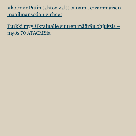
Vladimir Putin tahtoo välttää nämä ensimmäisen
maailmansodan virheet
Turkki myy Ukrainalle suuren määrän ohjuksia –
myös 70 ATACMSia