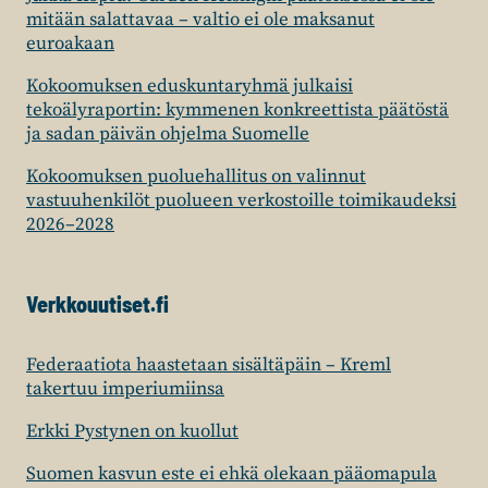
mitään salattavaa – valtio ei ole maksanut
euroakaan
Kokoomuksen eduskuntaryhmä julkaisi
tekoälyraportin: kymmenen konkreettista päätöstä
ja sadan päivän ohjelma Suomelle
Kokoomuksen puoluehallitus on valinnut
vastuuhenkilöt puolueen verkostoille toimikaudeksi
2026–2028
Verkkouutiset.fi
Federaatiota haastetaan sisältäpäin – Kreml
takertuu imperiumiinsa
Erkki Pystynen on kuollut
Suomen kasvun este ei ehkä olekaan pääomapula