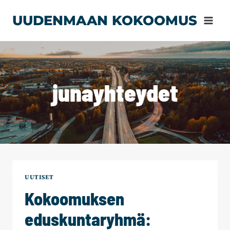
Siirry
UUDENMAAN KOKOOMUS
sisältöön
junayhteydet
UUTISET
Kokoomuksen
eduskuntaryhmä: