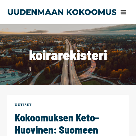
Siirry
UUDENMAAN KOKOOMUS
sisältöön
koirarekisteri
UUTISET
Kokoomuksen Keto-
Huovinen: Suomeen