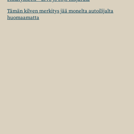
Tämän kilven merkitys jää monelta autoilijalta
huomaamatta