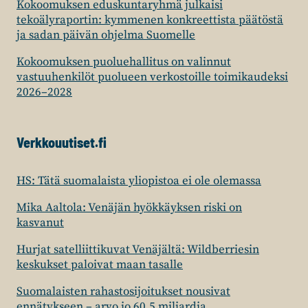
Kokoomuksen eduskuntaryhmä julkaisi
tekoälyraportin: kymmenen konkreettista päätöstä
ja sadan päivän ohjelma Suomelle
Kokoomuksen puoluehallitus on valinnut
vastuuhenkilöt puolueen verkostoille toimikaudeksi
2026–2028
Verkkouutiset.fi
HS: Tätä suomalaista yliopistoa ei ole olemassa
Mika Aaltola: Venäjän hyökkäyksen riski on
kasvanut
Hurjat satelliittikuvat Venäjältä: Wildberriesin
keskukset paloivat maan tasalle
Suomalaisten rahastosijoitukset nousivat
ennätykseen – arvo jo 60,5 miljardia