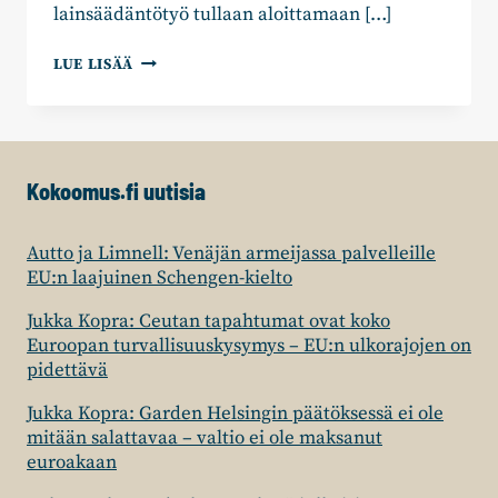
lainsäädäntötyö tullaan aloittamaan […]
KOKOOMUKSEN
LUE LISÄÄ
KETO-
HUOVINEN:
SUOMEEN
TARVITAAN
KOIRAREKISTERI
Kokoomus.fi uutisia
Autto ja Limnell: Venäjän armeijassa palvelleille
EU:n laajuinen Schengen-kielto
Jukka Kopra: Ceutan tapahtumat ovat koko
Euroopan turvallisuuskysymys – EU:n ulkorajojen on
pidettävä
Jukka Kopra: Garden Helsingin päätöksessä ei ole
mitään salattavaa – valtio ei ole maksanut
euroakaan