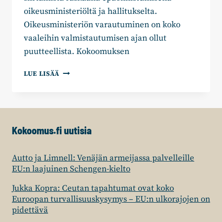
oikeusministeriöltä ja hallitukselta.
Oikeusministeriön varautuminen on koko
vaaleihin valmistautumisen ajan ollut
puutteellista. Kokoomuksen
KOKOOMUS:
LUE LISÄÄ
VAALIEN
SIIRTÄMINEN
ON
RASKAS
EPÄONNISTUMINEN
Kokoomus.fi uutisia
OIKEUSMINISTERIÖLTÄ
JA
HALLITUKSELTA
Autto ja Limnell: Venäjän armeijassa palvelleille
EU:n laajuinen Schengen-kielto
Jukka Kopra: Ceutan tapahtumat ovat koko
Euroopan turvallisuuskysymys – EU:n ulkorajojen on
pidettävä