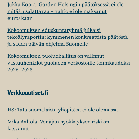
Jukka Kopra: Garden Helsingin päätöksessä ei ole
mitään salattavaa – valtio ei ole maksanut
euroakaan
Kokoomuksen eduskuntaryhmä julkaisi
tekoälyraportin: kymmenen konkreettista päätöstä
ja sadan päivän ohjelma Suomelle
Kokoomuksen puoluehallitus on valinnut
vastuuhenkilöt puolueen verkostoille toimikaudeksi
2026–2028
Verkkouutiset.fi
HS: Tätä suomalaista yliopistoa ei ole olemassa
Mika Aaltola: Venäjän hyökkäyksen riski on
kasvanut