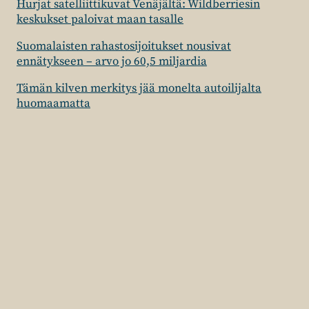
Hurjat satelliittikuvat Venäjältä: Wildberriesin
keskukset paloivat maan tasalle
Suomalaisten rahastosijoitukset nousivat
ennätykseen – arvo jo 60,5 miljardia
Tämän kilven merkitys jää monelta autoilijalta
huomaamatta