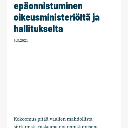
epäonnistuminen
oikeusministeriöltä ja
hallitukselta
6.3.2021
Kokoomus pitää vaalien mahdollista
siirtämistä raskaana epäonnistumisena