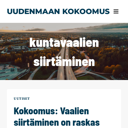
Siirry
UUDENMAAN KOKOOMUS
sisältöön
kuntavaalien
siirtäminen
UUTISET
Kokoomus: Vaalien
siirtäminen on raskas