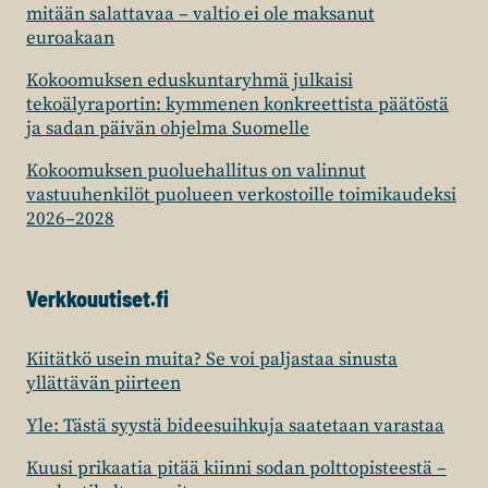
mitään salattavaa – valtio ei ole maksanut
euroakaan
Kokoomuksen eduskuntaryhmä julkaisi
tekoälyraportin: kymmenen konkreettista päätöstä
ja sadan päivän ohjelma Suomelle
Kokoomuksen puoluehallitus on valinnut
vastuuhenkilöt puolueen verkostoille toimikaudeksi
2026–2028
Verkkouutiset.fi
Kiitätkö usein muita? Se voi paljastaa sinusta
yllättävän piirteen
Yle: Tästä syystä bideesuihkuja saatetaan varastaa
Kuusi prikaatia pitää kiinni sodan polttopisteestä –