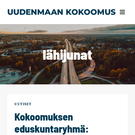
Siirry
UUDENMAAN KOKOOMUS
sisältöön
lähijunat
UUTISET
Kokoomuksen
eduskuntaryhmä: