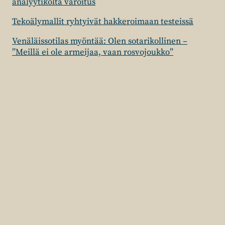
analyytikolta varoitus
Tekoälymallit ryhtyivät hakkeroimaan testeissä
Venäläissotilas myöntää: Olen sotarikollinen –
”Meillä ei ole armeijaa, vaan rosvojoukko”