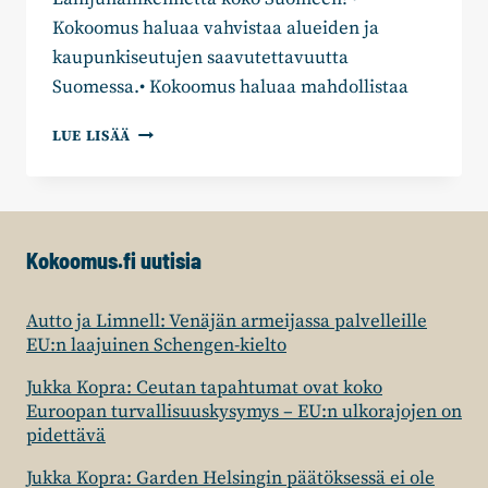
Kokoomus haluaa vahvistaa alueiden ja
kaupunkiseutujen saavutettavuutta
Suomessa.• Kokoomus haluaa mahdollistaa
KOKOOMUKSEN
LUE LISÄÄ
EDUSKUNTARYHMÄ:
LÄHIJUNALIIKENNETTÄ
KOKO
SUOMEEN
Kokoomus.fi uutisia
Autto ja Limnell: Venäjän armeijassa palvelleille
EU:n laajuinen Schengen-kielto
Jukka Kopra: Ceutan tapahtumat ovat koko
Euroopan turvallisuuskysymys – EU:n ulkorajojen on
pidettävä
Jukka Kopra: Garden Helsingin päätöksessä ei ole