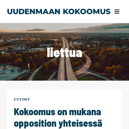
Siirry
UUDENMAAN KOKOOMUS
sisältöön
liettua
UUTISET
Kokoomus on mukana
opposition yhteisessä