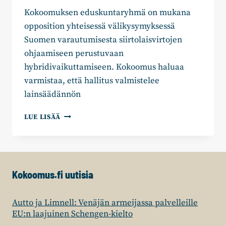
Kokoomuksen eduskuntaryhmä on mukana
opposition yhteisessä välikysymyksessä
Suomen varautumisesta siirtolaisvirtojen
ohjaamiseen perustuvaan
hybridivaikuttamiseen. Kokoomus haluaa
varmistaa, että hallitus valmistelee
lainsäädännön
KOKOOMUS
LUE LISÄÄ
ON
MUKANA
OPPOSITION
YHTEISESSÄ
VÄLIKYSYMYKSESSÄ
Kokoomus.fi uutisia
SAADAKSEEN
HALLITUKSEN
TOTEUTTAMAAN
Autto ja Limnell: Venäjän armeijassa palvelleille
MUUTOKSET
EU:n laajuinen Schengen-kielto
VALMIUSLAINSÄÄDÄNTÖÖN