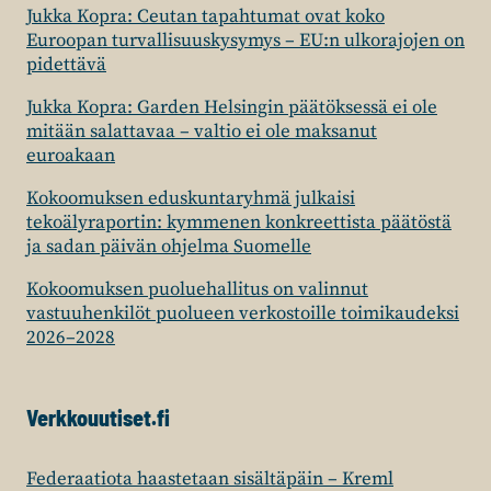
Jukka Kopra: Ceutan tapahtumat ovat koko
Euroopan turvallisuuskysymys – EU:n ulkorajojen on
pidettävä
Jukka Kopra: Garden Helsingin päätöksessä ei ole
mitään salattavaa – valtio ei ole maksanut
euroakaan
Kokoomuksen eduskuntaryhmä julkaisi
tekoälyraportin: kymmenen konkreettista päätöstä
ja sadan päivän ohjelma Suomelle
Kokoomuksen puoluehallitus on valinnut
vastuuhenkilöt puolueen verkostoille toimikaudeksi
2026–2028
Verkkouutiset.fi
Federaatiota haastetaan sisältäpäin – Kreml