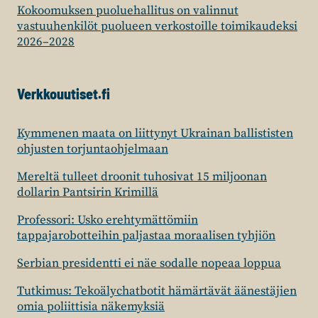
Kokoomuksen puoluehallitus on valinnut
vastuuhenkilöt puolueen verkostoille toimikaudeksi
2026–2028
Verkkouutiset.fi
Kymmenen maata on liittynyt Ukrainan ballististen
ohjusten torjuntaohjelmaan
Mereltä tulleet droonit tuhosivat 15 miljoonan
dollarin Pantsirin Krimillä
Professori: Usko erehtymättömiin
tappajarobotteihin paljastaa moraalisen tyhjiön
Serbian presidentti ei näe sodalle nopeaa loppua
Tutkimus: Tekoälychatbotit hämärtävät äänestäjien
omia poliittisia näkemyksiä