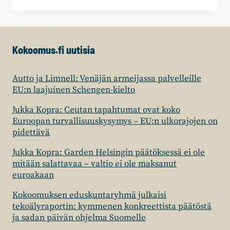
JA
MYKKÄNEN
SEKÄ
PUHEMIES
Kokoomus.fi uutisia
RISIKON
AVUSTAJAT
NIMITETTY
Autto ja Limnell: Venäjän armeijassa palvelleille
EU:n laajuinen Schengen-kielto
Jukka Kopra: Ceutan tapahtumat ovat koko
Euroopan turvallisuuskysymys – EU:n ulkorajojen on
pidettävä
Jukka Kopra: Garden Helsingin päätöksessä ei ole
mitään salattavaa – valtio ei ole maksanut
euroakaan
Kokoomuksen eduskuntaryhmä julkaisi
tekoälyraportin: kymmenen konkreettista päätöstä
ja sadan päivän ohjelma Suomelle