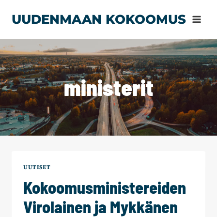
Siirry
UUDENMAAN KOKOOMUS
sisältöön
ministerit
UUTISET
Kokoomusministereiden
Virolainen ja Mykkänen