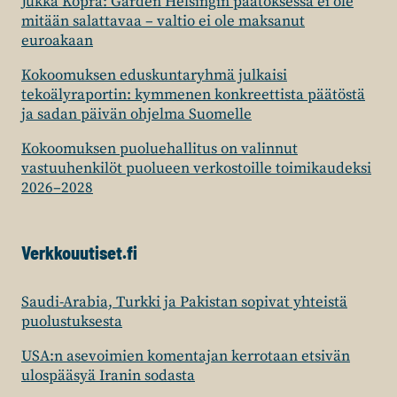
Jukka Kopra: Garden Helsingin päätöksessä ei ole
mitään salattavaa – valtio ei ole maksanut
euroakaan
Kokoomuksen eduskuntaryhmä julkaisi
tekoälyraportin: kymmenen konkreettista päätöstä
ja sadan päivän ohjelma Suomelle
Kokoomuksen puoluehallitus on valinnut
vastuuhenkilöt puolueen verkostoille toimikaudeksi
2026–2028
Verkkouutiset.fi
Saudi-Arabia, Turkki ja Pakistan sopivat yhteistä
puolustuksesta
USA:n asevoimien komentajan kerrotaan etsivän
ulospääsyä Iranin sodasta