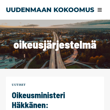
Siirry
UUDENMAAN KOKOOMUS
sisältöön
oikeusjärjestelmä
UUTISET
Oikeusministeri
Häkkänen: