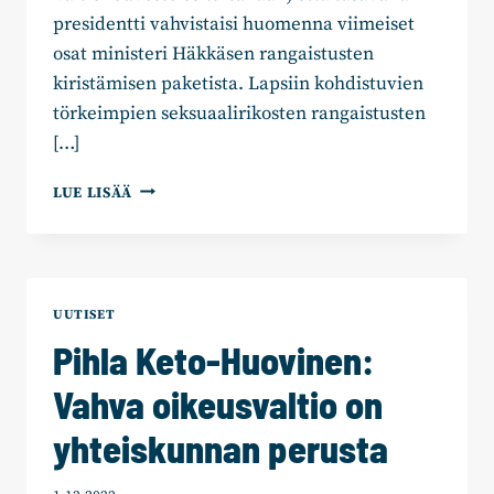
presidentti vahvistaisi huomenna viimeiset
osat ministeri Häkkäsen rangaistusten
kiristämisen paketista. Lapsiin kohdistuvien
törkeimpien seksuaalirikosten rangaistusten
[…]
OIKEUSMINISTERI
LUE LISÄÄ
HÄKKÄNEN:
SEKSUAALIRIKOSTEN
RANGAISTUKSET
KIRISTYVÄT
MAANANTAINA
UUTISET
–
Pihla Keto-Huovinen:
10
KOHDAN
Vahva oikeusvaltio on
OHJELMA
VALMIS
yhteiskunnan perusta