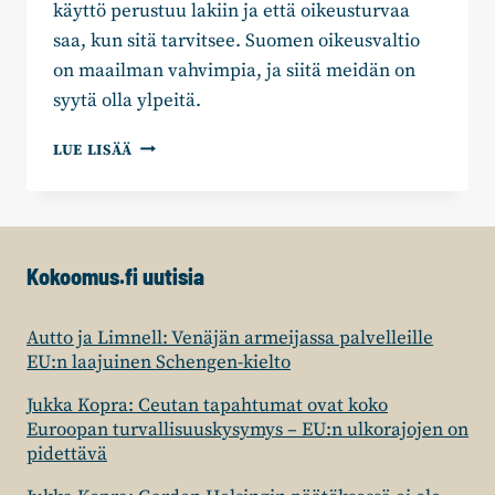
käyttö perustuu lakiin ja että oikeusturvaa
saa, kun sitä tarvitsee. Suomen oikeusvaltio
on maailman vahvimpia, ja siitä meidän on
syytä olla ylpeitä.
PIHLA
LUE LISÄÄ
KETO-
HUOVINEN:
VAHVA
OIKEUSVALTIO
ON
Kokoomus.fi uutisia
YHTEISKUNNAN
PERUSTA
Autto ja Limnell: Venäjän armeijassa palvelleille
EU:n laajuinen Schengen-kielto
Jukka Kopra: Ceutan tapahtumat ovat koko
Euroopan turvallisuuskysymys – EU:n ulkorajojen on
pidettävä