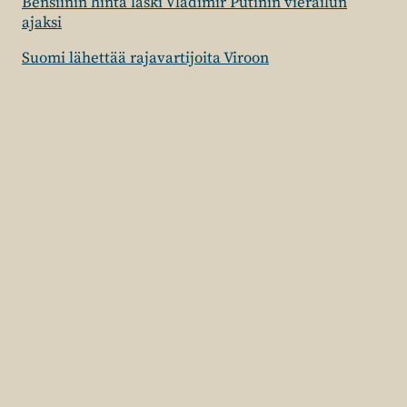
Bensiinin hinta laski Vladimir Putinin vierailun
ajaksi
Suomi lähettää rajavartijoita Viroon