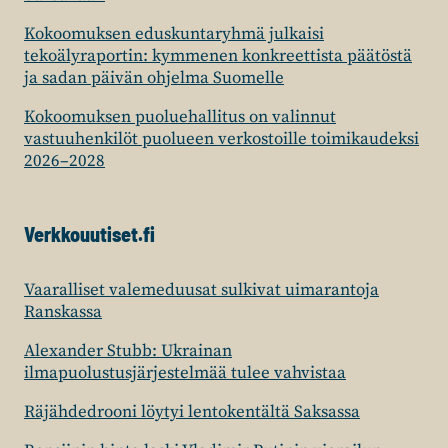
Kokoomuksen eduskuntaryhmä julkaisi
tekoälyraportin: kymmenen konkreettista päätöstä
ja sadan päivän ohjelma Suomelle
Kokoomuksen puoluehallitus on valinnut
vastuuhenkilöt puolueen verkostoille toimikaudeksi
2026–2028
Verkkouutiset.fi
Vaaralliset valemeduusat sulkivat uimarantoja
Ranskassa
Alexander Stubb: Ukrainan
ilmapuolustusjärjestelmää tulee vahvistaa
Räjähdedrooni löytyi lentokentältä Saksassa