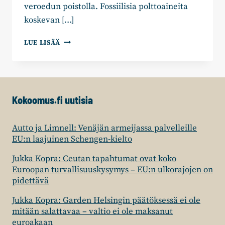
veroedun poistolla. Fossiilisia polttoaineita
koskevan […]
KAI
LUE LISÄÄ
MYKKÄNEN:
TURPEEN
VEROETU
ON
POISTETTAVA
Kokoomus.fi uutisia
BUDJETTIRIIHESSÄ
Autto ja Limnell: Venäjän armeijassa palvelleille
EU:n laajuinen Schengen-kielto
Jukka Kopra: Ceutan tapahtumat ovat koko
Euroopan turvallisuuskysymys – EU:n ulkorajojen on
pidettävä
Jukka Kopra: Garden Helsingin päätöksessä ei ole
mitään salattavaa – valtio ei ole maksanut
euroakaan