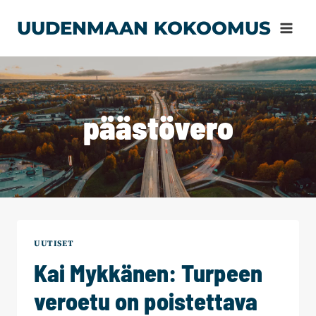
Siirry
UUDENMAAN KOKOOMUS
sisältöön
päästövero
UUTISET
Kai Mykkänen: Turpeen
veroetu on poistettava