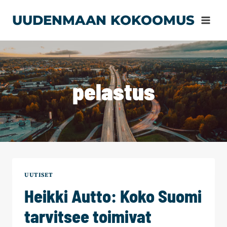
Siirry
UUDENMAAN KOKOOMUS
sisältöön
pelastus
UUTISET
Heikki Autto: Koko Suomi
tarvitsee toimivat