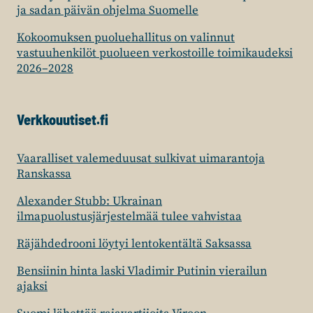
ja sadan päivän ohjelma Suomelle
Kokoomuksen puoluehallitus on valinnut
vastuuhenkilöt puolueen verkostoille toimikaudeksi
2026–2028
Verkkouutiset.fi
Vaaralliset valemeduusat sulkivat uimarantoja
Ranskassa
Alexander Stubb: Ukrainan
ilmapuolustusjärjestelmää tulee vahvistaa
Räjähdedrooni löytyi lentokentältä Saksassa
Bensiinin hinta laski Vladimir Putinin vierailun
ajaksi