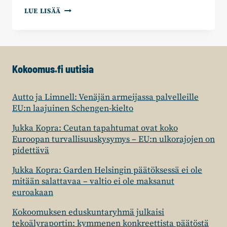
HEIKKI
LUE LISÄÄ
AUTTO:
KOKO
SUOMI
TARVITSEE
TOIMIVAT
Kokoomus.fi uutisia
PELASTUSPALVELUT
Autto ja Limnell: Venäjän armeijassa palvelleille
EU:n laajuinen Schengen-kielto
Jukka Kopra: Ceutan tapahtumat ovat koko
Euroopan turvallisuuskysymys – EU:n ulkorajojen on
pidettävä
Jukka Kopra: Garden Helsingin päätöksessä ei ole
mitään salattavaa – valtio ei ole maksanut
euroakaan
Kokoomuksen eduskuntaryhmä julkaisi
tekoälyraportin: kymmenen konkreettista päätöstä