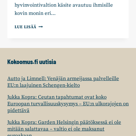
hyvinvointivaltion käsite avautuu ihmisille
kovin monin eri…
MÄNTSÄLÄÄ
LUE LISÄÄ
VIETÄVÄ
ROHKEASTI
ETEENPÄIN
Kokoomus.fi uutisia
Autto ja Limnell: Venäjän armeijassa palvelleille
EU:n laajuinen Schengen-kielto
Jukka Kopra: Ceutan tapahtumat ovat koko
Euroopan turvallisuuskysymys – EU:n ulkorajojen on
pidettävä
Jukka Kopra: Garden Helsingin päätöksessä ei ole
mitään salattavaa – valtio ei ole maksanut
euroakaan