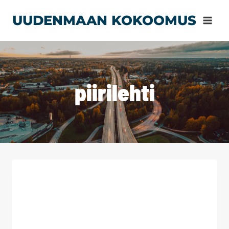
Siirry
UUDENMAAN KOKOOMUS
sisältöön
piirilehti