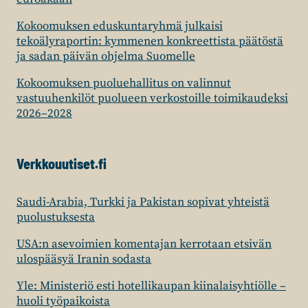
Kokoomuksen eduskuntaryhmä julkaisi
tekoälyraportin: kymmenen konkreettista päätöstä
ja sadan päivän ohjelma Suomelle
Kokoomuksen puoluehallitus on valinnut
vastuuhenkilöt puolueen verkostoille toimikaudeksi
2026–2028
Verkkouutiset.fi
Saudi-Arabia, Turkki ja Pakistan sopivat yhteistä
puolustuksesta
USA:n asevoimien komentajan kerrotaan etsivän
ulospääsyä Iranin sodasta
Yle: Ministeriö esti hotellikaupan kiinalaisyhtiölle –
huoli työpaikoista