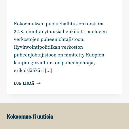
Kokoomuksen puoluehallitus on torstaina
22.8. nimittänyt uusia henkilöitä puolueen
verkostojen puheenjohtajistoon.
Hyvinvointipolitiikan verkoston
puheenjohtajistoon on nimitetty Kuopion
kaupunginvaltuuston puheenjohtaja,
erikoislääkäri […]
UUSIA
LUE LISÄÄ
NIMIÄ
VERKOSTOJEN
JOHTOON
Kokoomus.fi uutisia