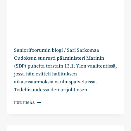
Seniorifoorumin blogi / Sari Sarkomaa
Oudoksun suuresti pääministeri Marinin
(SDP) puheita torstain 13.1. Ylen vaalitentissä,
jossa hän esitteli hallituksen
aikaansaannoksia vanhuspalveluissa.
Todellisuudessa demarijohtoisen
PÄÄMINISTERIN
LUE LISÄÄ
PUHEET
VANHUSPALVELUISTA
JA
KOKOOMUKSEN