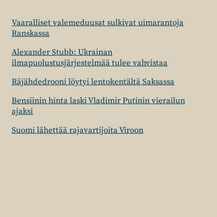
Vaaralliset valemeduusat sulkivat uimarantoja
Ranskassa
Alexander Stubb: Ukrainan
ilmapuolustusjärjestelmää tulee vahvistaa
Räjähdedrooni löytyi lentokentältä Saksassa
Bensiinin hinta laski Vladimir Putinin vierailun
ajaksi
Suomi lähettää rajavartijoita Viroon