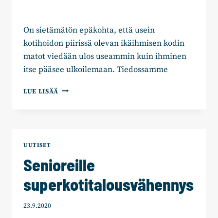
On sietämätön epäkohta, että usein
kotihoidon piirissä olevan ikäihmisen kodin
matot viedään ulos useammin kuin ihminen
itse pääsee ulkoilemaan. Tiedossamme
SENIOREIDEN
LUE LISÄÄ
TERVEYTTÄ
JA
TOIMINTAKYKYÄ
EDISTÄVIÄ
PALVELUITA
UUTISET
EI
Senioreille
SAA
JÄTTÄÄ
superkotitalousvähennys
ALUEHALLINNON
JYRÄN
ALLE
23.9.2020