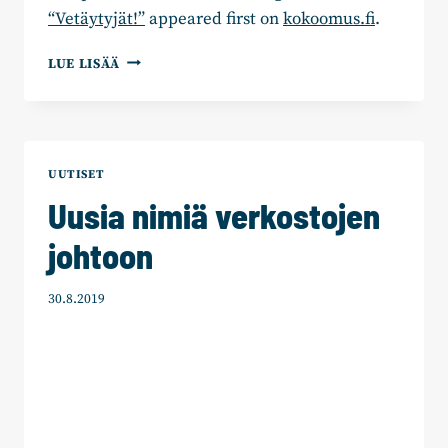
“Vetäytyjät!”
appeared first on
kokoomus.fi
.
SENIORIVERKOSTON
LUE LISÄÄ
BLOGITEKSTI:
“VETÄYTYJÄT!”
UUTISET
Uusia nimiä verkostojen
johtoon
30.8.2019