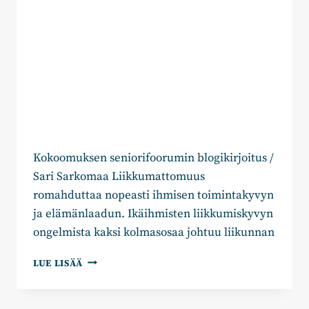
Kokoomuksen seniorifoorumin blogikirjoitus /
Sari Sarkomaa Liikkumattomuus
romahduttaa nopeasti ihmisen toimintakyvyn
ja elämänlaadun. Ikäihmisten liikkumiskyvyn
ongelmista kaksi kolmasosaa johtuu liikunnan
LIIKUNNAN
LUE LISÄÄ
JA
KUNTOUTUKSEN
EDISTÄMINEN