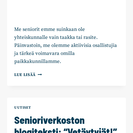
Me seniorit emme suinkaan ole
yhteiskunnalle vain taakka tai rasite.
Päinvastoin, me olemme aktiivisia osallistujia
ja tärkeä voimavara omilla
paikkakunnillamme.
SENIORIT
LUE LISÄÄ
OVAT
YHTEISKUNNASSA
MERKITTÄVÄ
VOIMAVARA
UUTISET
Senioriverkoston
blogiteksti: “Vetäytyjät!”