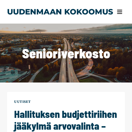
Siirry
UUDENMAAN KOKOOMUS
sisältöön
Senioriverkosto
UUTISET
Hallituksen budjettiriihen
jääkylmä arvovalinta –