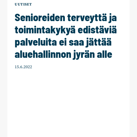
VAIHTOEHTOBUDJETISTA
UUTISET
EIVÄT
Senioreiden terveyttä ja
VASTAA
TODELLISUUTTA
toimintakykyä edistäviä
palveluita ei saa jättää
aluehallinnon jyrän alle
15.6.2022