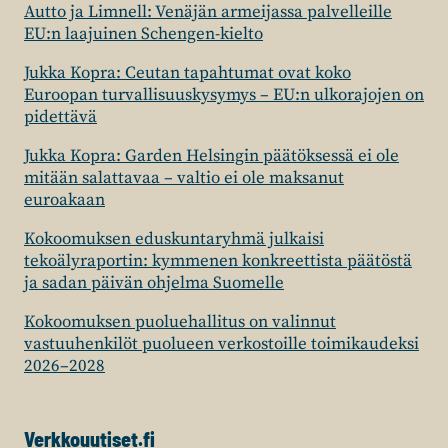
Autto ja Limnell: Venäjän armeijassa palvelleille
EU:n laajuinen Schengen-kielto
Jukka Kopra: Ceutan tapahtumat ovat koko
Euroopan turvallisuuskysymys – EU:n ulkorajojen on
pidettävä
Jukka Kopra: Garden Helsingin päätöksessä ei ole
mitään salattavaa – valtio ei ole maksanut
euroakaan
Kokoomuksen eduskuntaryhmä julkaisi
tekoälyraportin: kymmenen konkreettista päätöstä
ja sadan päivän ohjelma Suomelle
Kokoomuksen puoluehallitus on valinnut
vastuuhenkilöt puolueen verkostoille toimikaudeksi
2026–2028
Verkkouutiset.fi