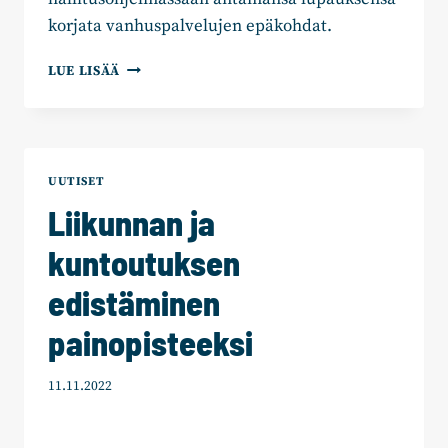
korjata vanhuspalvelujen epäkohdat.
HALLITUKSEN
LUE LISÄÄ
BUDJETTIRIIHEN
JÄÄKYLMÄ
ARVOVALINTA
–
LUVATTUJA
UUTISET
RAHOJA
Liikunnan ja
EI
HERU
kuntoutuksen
VANHUSPALVELUIHIN
edistäminen
painopisteeksi
11.11.2022