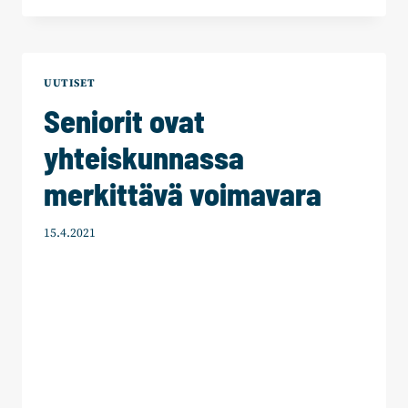
OMAISHOIDON
KIPUKOHDAT
EIVÄT
OLE
UUTISET
LÄPÄISSEET
Seniorit ovat
PÄÄTÖKSENTEON
MUURIA
yhteiskunnassa
merkittävä voimavara
15.4.2021