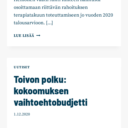
osoittamaan riittävän rahoituksen
terapiatakuun toteuttamiseen jo vuoden 2020
talousarvioon. […]
TIMO
LUE LISÄÄ
HEINONEN:
RAHA
NUORTEN
TERAPIATAKUUSEEN
LÖYDETTÄVÄ
UUTISET
Toivon polku:
kokoomuksen
vaihtoehtobudjetti
1.12.2020