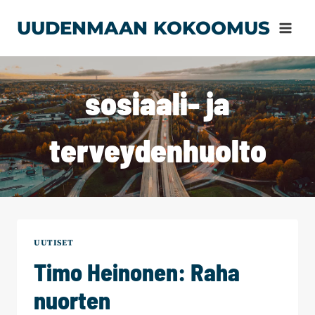
Siirry
UUDENMAAN KOKOOMUS
sisältöön
sosiaali- ja
terveydenhuolto
UUTISET
Timo Heinonen: Raha
nuorten