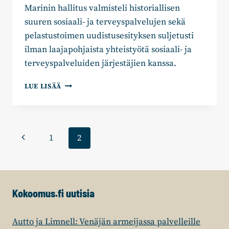
Marinin hallitus valmisteli historiallisen
suuren sosiaali- ja terveyspalvelujen sekä
pelastustoimen uudistusesityksen suljetusti
ilman laajapohjaista yhteistyötä sosiaali- ja
terveyspalveluiden järjestäjien kanssa.
VÄLIKYSYMYS
LUE LISÄÄ
SOSIAALI-
JA
TERVEYSPALVELUJEN
UUDISTUKSESTA
Sivunavigointi
Edellinen
1
2
sivu
Kokoomus.fi uutisia
Autto ja Limnell: Venäjän armeijassa palvelleille