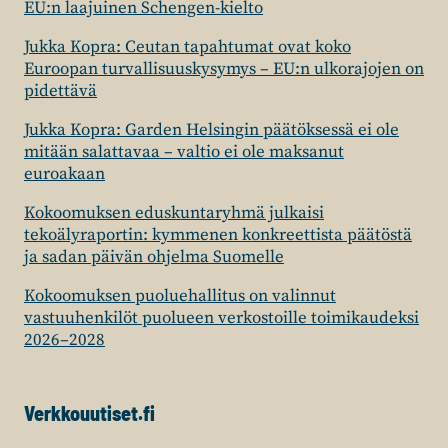
EU:n laajuinen Schengen-kielto
Jukka Kopra: Ceutan tapahtumat ovat koko
Euroopan turvallisuuskysymys – EU:n ulkorajojen on
pidettävä
Jukka Kopra: Garden Helsingin päätöksessä ei ole
mitään salattavaa – valtio ei ole maksanut
euroakaan
Kokoomuksen eduskuntaryhmä julkaisi
tekoälyraportin: kymmenen konkreettista päätöstä
ja sadan päivän ohjelma Suomelle
Kokoomuksen puoluehallitus on valinnut
vastuuhenkilöt puolueen verkostoille toimikaudeksi
2026–2028
Verkkouutiset.fi