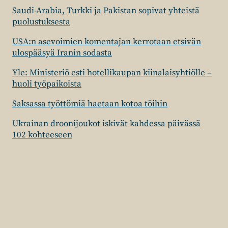
Saudi-Arabia, Turkki ja Pakistan sopivat yhteistä
puolustuksesta
USA:n asevoimien komentajan kerrotaan etsivän
ulospääsyä Iranin sodasta
Yle: Ministeriö esti hotellikaupan kiinalaisyhtiölle –
huoli työpaikoista
Saksassa työttömiä haetaan kotoa töihin
Ukrainan droonijoukot iskivät kahdessa päivässä
102 kohteeseen