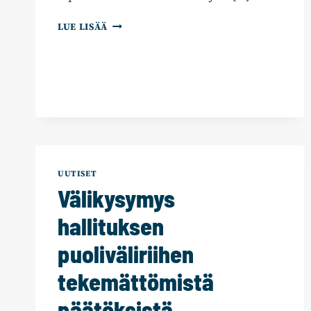
TULE
LUE LISÄÄ
TEKEMÄÄN
TAVOITEOHJELMAA!
UUTISET
Välikysymys
hallituksen
puoliväliriihen
tekemättömistä
päätöksistä