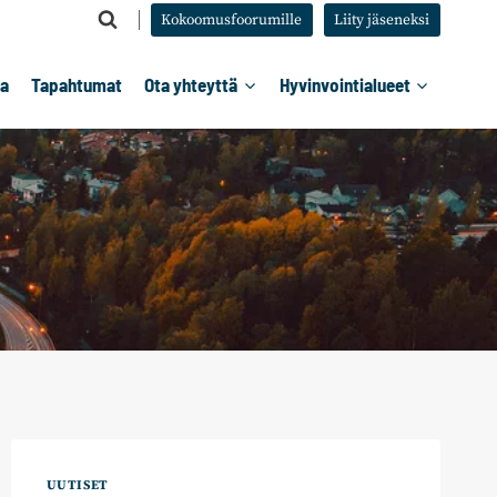
Kokoomusfoorumille
Liity jäseneksi
ta
Tapahtumat
Ota yhteyttä
Hyvinvointialueet
UUTISET