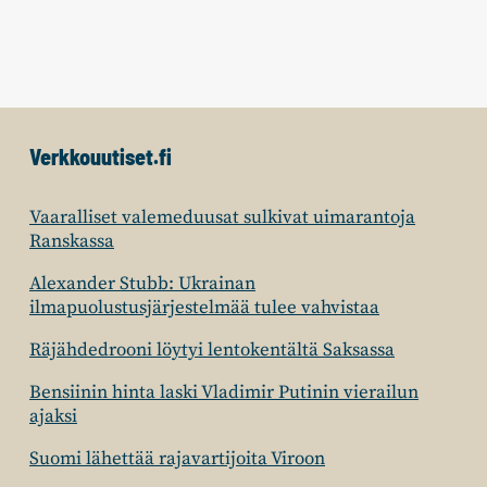
Verkkouutiset.fi
Vaaralliset valemeduusat sulkivat uimarantoja
Ranskassa
Alexander Stubb: Ukrainan
ilmapuolustusjärjestelmää tulee vahvistaa
Räjähdedrooni löytyi lentokentältä Saksassa
Bensiinin hinta laski Vladimir Putinin vierailun
ajaksi
Suomi lähettää rajavartijoita Viroon