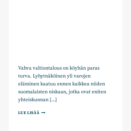
Vahva valtiontalous on köyhän paras
turva. Lyhytnäköinen yli varojen
eläminen kaatuu ennen kaikkea niiden
suomalaisten niskaan, jotka ovat eniten
yhteiskunnan […]
VÄLIKYSYMYS
LUE LISÄÄ
HALLITUKSEN
TALOUS-
JA