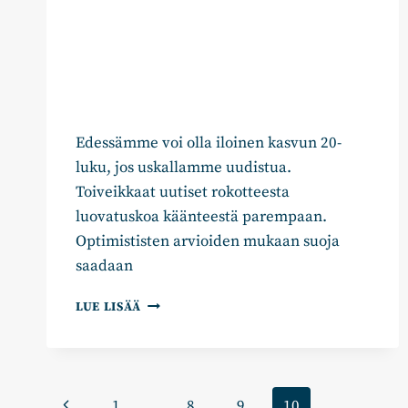
Edessämme voi olla iloinen kasvun 20-
luku, jos uskallamme uudistua.
Toiveikkaat uutiset rokotteesta
luovatuskoa käänteestä parempaan.
Optimististen arvioiden mukaan suoja
saadaan
YRITYSTEN
LUE LISÄÄ
UUSI
ALKU:
KOKOOMUKSEN
30
Sivunavigointi
KEINOA
Edellinen
1
…
8
9
10