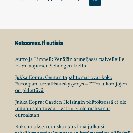
SUOMALAISTEN
YRITYSTEN
sivu
PELASTAMISEKSI
Kokoomus.fi uutisia
Autto ja Limnell: Venäjän armeijassa palvelleille
EU:n laajuinen Schengen-kielto
Jukka Kopra: Ceutan tapahtumat ovat koko
Euroopan turvallisuuskysymys – EU:n ulkorajojen
on pidettävä
Jukka Kopra: Garden Helsingin päätöksessä ei ole
mitään salattavaa – valtio ei ole maksanut
euroakaan
Kokoomuksen eduskuntaryhmä julkaisi