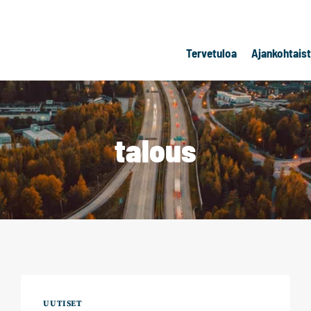
Tervetuloa
Ajankohtais
talous
UUTISET