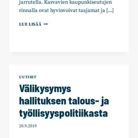
jarrutella. Kasvavien kaupunkiseutujen
rinnalla ovat hyvinvoivat taajamat ja […]
VAALITEEMA:
LUE LISÄÄ
KASVAVAT
KAUPUNGIT,
KUKOISTAVA
MAA
UUTISET
Välikysymys
hallituksen talous- ja
työllisyyspolitiikasta
20.9.2019