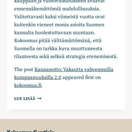
kauppaan ja vuorovaikutukseen avaavat
ennennäkemättömiä mahdollisuuksia.
Valitettavasti kaksi viimeistä vuotta ovat
kuitenkin vieneet monia asioita Suomen
kannalta huolestuttavaan suuntaan.
Kokoomus pitää välttämättömänä, että
Suomella on tarkka kuva muuttuneesta
tilanteesta sekä selkeä strategia etenemisestä.
The post
Kannanotto: Vakautta vahvemmilla
kumppanuuksilla 2.0
appeared first on
kokoomus.fi
.
KANNANOTTO:
LUE LISÄÄ
VAKAUTTA
VAHVEMMILLA
KUMPPANUUKSILLA
2.0