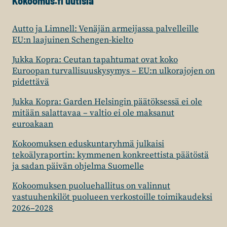
Kokoomus.fi uutisia
Autto ja Limnell: Venäjän armeijassa palvelleille
EU:n laajuinen Schengen-kielto
Jukka Kopra: Ceutan tapahtumat ovat koko
Euroopan turvallisuuskysymys – EU:n ulkorajojen on
pidettävä
Jukka Kopra: Garden Helsingin päätöksessä ei ole
mitään salattavaa – valtio ei ole maksanut
euroakaan
Kokoomuksen eduskuntaryhmä julkaisi
tekoälyraportin: kymmenen konkreettista päätöstä
ja sadan päivän ohjelma Suomelle
Kokoomuksen puoluehallitus on valinnut
vastuuhenkilöt puolueen verkostoille toimikaudeksi
2026–2028