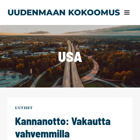
Siirry
UUDENMAAN KOKOOMUS
sisältöön
USA
UUTISET
Kannanotto: Vakautta
vahvemmilla