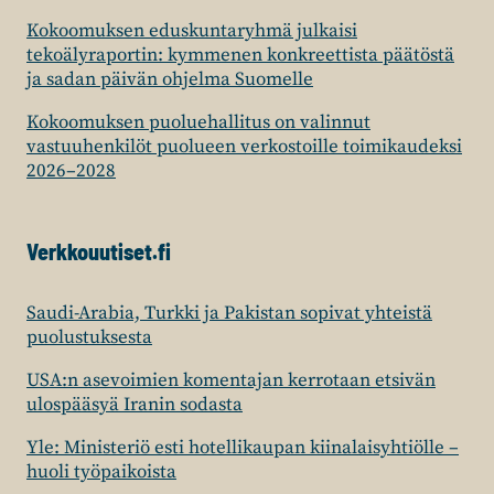
Kokoomuksen eduskuntaryhmä julkaisi
tekoälyraportin: kymmenen konkreettista päätöstä
ja sadan päivän ohjelma Suomelle
Kokoomuksen puoluehallitus on valinnut
vastuuhenkilöt puolueen verkostoille toimikaudeksi
2026–2028
Verkkouutiset.fi
Saudi-Arabia, Turkki ja Pakistan sopivat yhteistä
puolustuksesta
USA:n asevoimien komentajan kerrotaan etsivän
ulospääsyä Iranin sodasta
Yle: Ministeriö esti hotellikaupan kiinalaisyhtiölle –
huoli työpaikoista