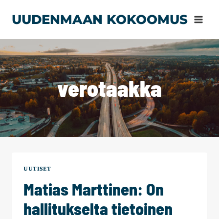
Siirry
UUDENMAAN KOKOOMUS
sisältöön
verotaakka
UUTISET
Matias Marttinen: On
hallitukselta tietoinen