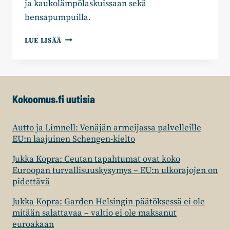
ja kaukolämpölaskuissaan sekä
bensapumpuilla.
MATIAS
LUE LISÄÄ
MARTTINEN:
ON
HALLITUKSELTA
TIETOINEN
VALINTA
Kokoomus.fi uutisia
YLLÄPITÄÄ
KORKEAA
KOKONAISVEROASTETTA
Autto ja Limnell: Venäjän armeijassa palvelleille
EU:n laajuinen Schengen-kielto
Jukka Kopra: Ceutan tapahtumat ovat koko
Euroopan turvallisuuskysymys – EU:n ulkorajojen on
pidettävä
Jukka Kopra: Garden Helsingin päätöksessä ei ole
mitään salattavaa – valtio ei ole maksanut
euroakaan