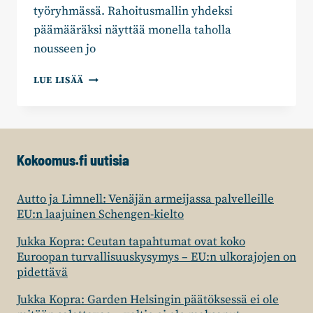
työryhmässä. Rahoitusmallin yhdeksi
päämääräksi näyttää monella taholla
nousseen jo
SAIRAUSVAKUUTUKSEN
LUE LISÄÄ
KELA
–
KORVAUKSIEN
NITISTÄMINEN
ON
Kokoomus.fi uutisia
TULELLA
LEIKKIMISTÄ
Autto ja Limnell: Venäjän armeijassa palvelleille
EU:n laajuinen Schengen-kielto
Jukka Kopra: Ceutan tapahtumat ovat koko
Euroopan turvallisuuskysymys – EU:n ulkorajojen on
pidettävä
Jukka Kopra: Garden Helsingin päätöksessä ei ole