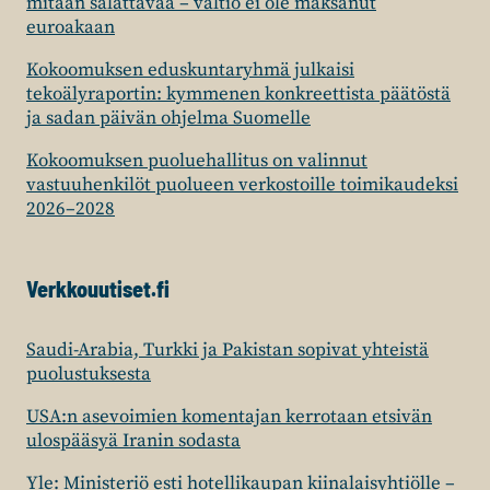
mitään salattavaa – valtio ei ole maksanut
euroakaan
Kokoomuksen eduskuntaryhmä julkaisi
tekoälyraportin: kymmenen konkreettista päätöstä
ja sadan päivän ohjelma Suomelle
Kokoomuksen puoluehallitus on valinnut
vastuuhenkilöt puolueen verkostoille toimikaudeksi
2026–2028
Verkkouutiset.fi
Saudi-Arabia, Turkki ja Pakistan sopivat yhteistä
puolustuksesta
USA:n asevoimien komentajan kerrotaan etsivän
ulospääsyä Iranin sodasta
Yle: Ministeriö esti hotellikaupan kiinalaisyhtiölle –