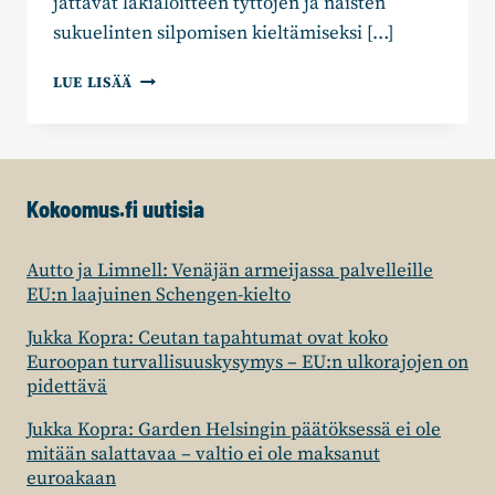
jättävät lakialoitteen tyttöjen ja naisten
sukuelinten silpomisen kieltämiseksi […]
KOKOOMUKSEN
LUE LISÄÄ
SARKOMAA
JA
VIKMAN:
TYTTÖJEN
SUKUELINTEN
Kokoomus.fi uutisia
SILPOMINEN
KIELLETTÄVÄ
ERILLISLAILLA
Autto ja Limnell: Venäjän armeijassa palvelleille
EU:n laajuinen Schengen-kielto
Jukka Kopra: Ceutan tapahtumat ovat koko
Euroopan turvallisuuskysymys – EU:n ulkorajojen on
pidettävä
Jukka Kopra: Garden Helsingin päätöksessä ei ole
mitään salattavaa – valtio ei ole maksanut
euroakaan