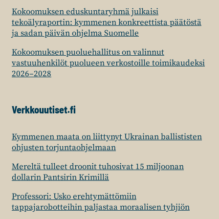
Kokoomuksen eduskuntaryhmä julkaisi
tekoälyraportin: kymmenen konkreettista päätöstä
ja sadan päivän ohjelma Suomelle
Kokoomuksen puoluehallitus on valinnut
vastuuhenkilöt puolueen verkostoille toimikaudeksi
2026–2028
Verkkouutiset.fi
Kymmenen maata on liittynyt Ukrainan ballististen
ohjusten torjuntaohjelmaan
Mereltä tulleet droonit tuhosivat 15 miljoonan
dollarin Pantsirin Krimillä
Professori: Usko erehtymättömiin
tappajarobotteihin paljastaa moraalisen tyhjiön