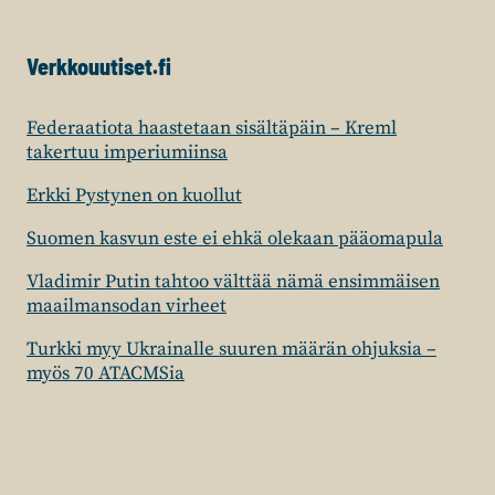
Verkkouutiset.fi
Federaatiota haastetaan sisältäpäin – Kreml
takertuu imperiumiinsa
Erkki Pystynen on kuollut
Suomen kasvun este ei ehkä olekaan pääomapula
Vladimir Putin tahtoo välttää nämä ensimmäisen
maailmansodan virheet
Turkki myy Ukrainalle suuren määrän ohjuksia –
myös 70 ATACMSia