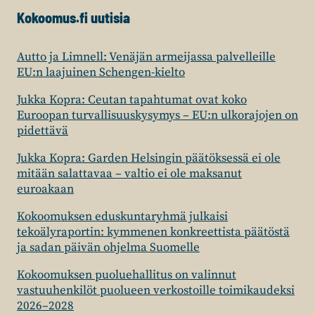
Kokoomus.fi uutisia
Autto ja Limnell: Venäjän armeijassa palvelleille
EU:n laajuinen Schengen-kielto
Jukka Kopra: Ceutan tapahtumat ovat koko
Euroopan turvallisuuskysymys – EU:n ulkorajojen on
pidettävä
Jukka Kopra: Garden Helsingin päätöksessä ei ole
mitään salattavaa – valtio ei ole maksanut
euroakaan
Kokoomuksen eduskuntaryhmä julkaisi
tekoälyraportin: kymmenen konkreettista päätöstä
ja sadan päivän ohjelma Suomelle
Kokoomuksen puoluehallitus on valinnut
vastuuhenkilöt puolueen verkostoille toimikaudeksi
2026–2028