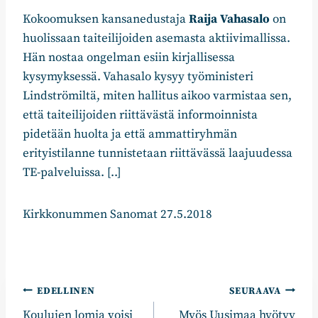
Kokoomuksen kansanedustaja
Raija Vahasalo
on
huolissaan taiteilijoiden asemasta aktiivimallissa.
Hän nostaa ongelman esiin kirjallisessa
kysymyksessä. Vahasalo kysyy työministeri
Lindströmiltä, miten hallitus aikoo varmistaa sen,
että taiteilijoiden riittävästä informoinnista
pidetään huolta ja että ammattiryhmän
erityistilanne tunnistetaan riittävässä laajuudessa
TE-palveluissa. [..]
Kirkkonummen Sanomat 27.5.2018
Artikkelien
EDELLINEN
SEURAAVA
Koulujen lomia voisi
Myös Uusimaa hyötyy