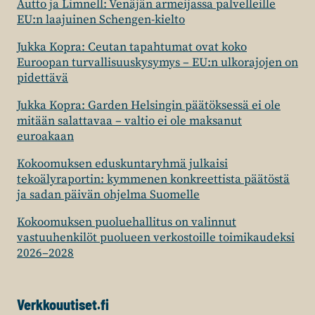
Autto ja Limnell: Venäjän armeijassa palvelleille
EU:n laajuinen Schengen-kielto
Jukka Kopra: Ceutan tapahtumat ovat koko
Euroopan turvallisuuskysymys – EU:n ulkorajojen on
pidettävä
Jukka Kopra: Garden Helsingin päätöksessä ei ole
mitään salattavaa – valtio ei ole maksanut
euroakaan
Kokoomuksen eduskuntaryhmä julkaisi
tekoälyraportin: kymmenen konkreettista päätöstä
ja sadan päivän ohjelma Suomelle
Kokoomuksen puoluehallitus on valinnut
vastuuhenkilöt puolueen verkostoille toimikaudeksi
2026–2028
Verkkouutiset.fi