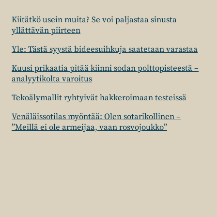
Kiitätkö usein muita? Se voi paljastaa sinusta
yllättävän piirteen
Yle: Tästä syystä bideesuihkuja saatetaan varastaa
Kuusi prikaatia pitää kiinni sodan polttopisteestä –
analyytikolta varoitus
Tekoälymallit ryhtyivät hakkeroimaan testeissä
Venäläissotilas myöntää: Olen sotarikollinen –
”Meillä ei ole armeijaa, vaan rosvojoukko”