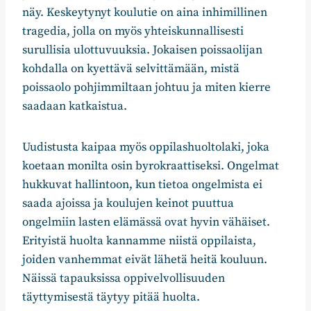
näy. Keskeytynyt koulutie on aina inhimillinen
tragedia, jolla on myös yhteiskunnallisesti
surullisia ulottuvuuksia. Jokaisen poissaolijan
kohdalla on kyettävä selvittämään, mistä
poissaolo pohjimmiltaan johtuu ja miten kierre
saadaan katkaistua.
Uudistusta kaipaa myös oppilashuoltolaki, joka
koetaan monilta osin byrokraattiseksi. Ongelmat
hukkuvat hallintoon, kun tietoa ongelmista ei
saada ajoissa ja koulujen keinot puuttua
ongelmiin lasten elämässä ovat hyvin vähäiset.
Erityistä huolta kannamme niistä oppilaista,
joiden vanhemmat eivät lähetä heitä kouluun.
Näissä tapauksissa oppivelvollisuuden
täyttymisestä täytyy pitää huolta.