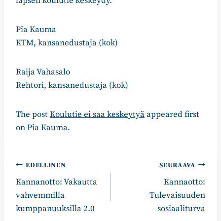
lapsen koulutie keskeydy.
Pia Kauma
KTM, kansanedustaja (kok)
Raija Vahasalo
Rehtori, kansanedustaja (kok)
The post
Koulutie ei saa keskeytyä
appeared first
on
Pia Kauma
.
Artikkelien
EDELLINEN
SEURAAVA
Kannanotto: Vakautta
Kannaotto:
selaus
vahvemmilla
Tulevaisuuden
kumppanuuksilla 2.0
sosiaaliturva