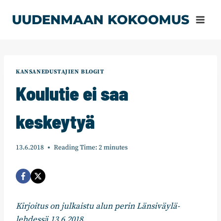
Siirry
UUDENMAAN KOKOOMUS
sisältöön
KANSANEDUSTAJIEN BLOGIT
Koulutie ei saa
keskeytyä
13.6.2018
Reading Time:
2
minutes
Kirjoitus on julkaistu alun perin Länsiväylä-
lehdessä 13.6.2018.