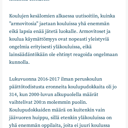
Koulujen kesälomien alkaessa uutisoitiin, kuinka
”armovitosia” jaetaan kouluissa yhä enemmän
eikä lapsia enää jätetä luokalle. Armovitoset ja
koulua käymättömyys ovat nopeasti yleistyviä
ongelmia erityisesti yläkouluissa, eikä
lainsäädäntökään ole ehtinyt reagoida ongelmaan
kunnolla.
Lukuvuonna 2016-2017 ilman peruskoulun
päättötodistusta eronneita koulupudokkaita oli jo
314, kun 2000-luvun alkupuolella määrät
vaihtelivat 200:n molemmin puolin.
Koulupudokkaiden määrä on kuitenkin vain
jäävuoren huippu, sillä etenkin yläkouluissa on
yhä enemmän oppilaita, joita ei juuri koulussa