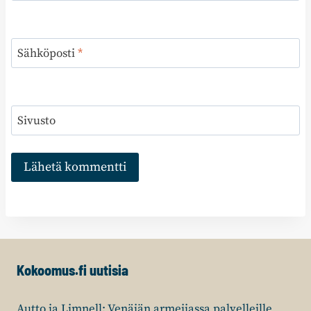
Sähköposti
*
Sivusto
Kokoomus.fi uutisia
Autto ja Limnell: Venäjän armeijassa palvelleille