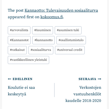
The post
Kannaotto: Tulevaisuuden sosiaaliturva
appeared first on
kokoomus.fi
.
Avainsanat:
#
arvovalinta
#
Asuminen
#
asumisen tuki
#
Kannanotot
#
kannanotto
#
osallistumistulo
#
ratkaisut
#
sosiaaliturva
#
universal credit
#
vastikkeellinen yleistuki
Artikkelien
EDELLINEN
SEURAAVA
Koulutie ei saa
Verkostojen
selaus
keskeytyä
vastuuhenkilöt
kaudelle 2018-2020