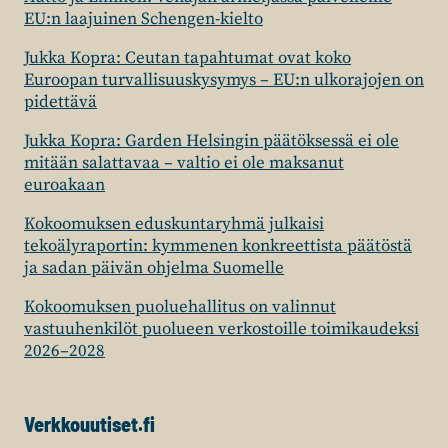
EU:n laajuinen Schengen-kielto
Jukka Kopra: Ceutan tapahtumat ovat koko
Euroopan turvallisuuskysymys – EU:n ulkorajojen on
pidettävä
Jukka Kopra: Garden Helsingin päätöksessä ei ole
mitään salattavaa – valtio ei ole maksanut
euroakaan
Kokoomuksen eduskuntaryhmä julkaisi
tekoälyraportin: kymmenen konkreettista päätöstä
ja sadan päivän ohjelma Suomelle
Kokoomuksen puoluehallitus on valinnut
vastuuhenkilöt puolueen verkostoille toimikaudeksi
2026–2028
Verkkouutiset.fi