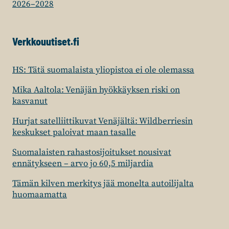
2026–2028
Verkkouutiset.fi
HS: Tätä suomalaista yliopistoa ei ole olemassa
Mika Aaltola: Venäjän hyökkäyksen riski on
kasvanut
Hurjat satelliittikuvat Venäjältä: Wildberriesin
keskukset paloivat maan tasalle
Suomalaisten rahastosijoitukset nousivat
ennätykseen – arvo jo 60,5 miljardia
Tämän kilven merkitys jää monelta autoilijalta
huomaamatta