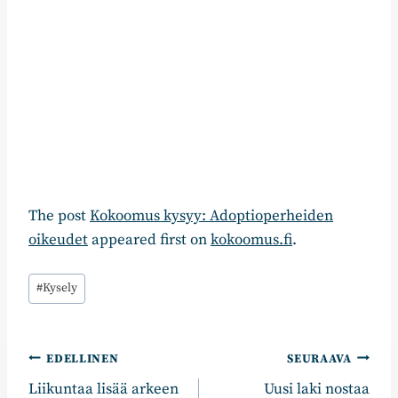
The post
Kokoomus kysyy: Adoptioperheiden
oikeudet
appeared first on
kokoomus.fi
.
Avainsanat:
#
Kysely
Artikkelien
EDELLINEN
SEURAAVA
Liikuntaa lisää arkeen
Uusi laki nostaa