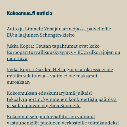
Kokoomus.fi uutisia
Autto ja Limnell: Venäjän armeijassa palvelleille
EU:n laajuinen Schengen-kielto
Jukka Kopra: Ceutan tapahtumat ovat koko
Euroopan turvallisuuskysymys – EU:n ulkorajojen on
pidettävä
Jukka Kopra: Garden Helsingin päätöksessä ei ole
mitään salattavaa – valtio ei ole maksanut
euroakaan
Kokoomuksen eduskuntaryhmä julkaisi
tekoälyraportin: kymmenen konkreettista päätöstä
ja sadan päivän ohjelma Suomelle
Kokoomuksen puoluehallitus on valinnut
vastuuhenkilöt puolueen verkostoille toimikaudeksi