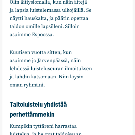
Olin äitiyslomalla, kun näin äitejä
ja lapsia luistelemassa ulkojäillä. Se
näytti hauskalta, ja päätin opettaa
taidon omille lapsilleni. Silloin
asuimme Espoossa.
Kuutisen vuotta sitten, kun
asuimme jo Järvenpäässä, näin
lehdessä luisteluseuran ilmoituksen
ja lähdin katsomaan. Niin löysin
oman ryhmäni.
Taitoluistelu yhdistää
perhettämmekin
Kumpikin tyttäreni harrastaa
luistelua, ja he ovat taidoissaan