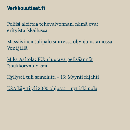
Verkkouutiset.fi
Poliisi aloittaa tehovalvonnan, nämä ovat
erityistarkkailussa
Massiivinen tulipalo suuressa öljynjalostamossa
Venäjällä
Mika Aaltola: EU:n luotava pelisäännöt
”joukkoryntäyksiin”
Hyllystä tuli somehitti – IS: Myynti räjähti
USA käytti yli 3000 ohjusta – nyt iski pula