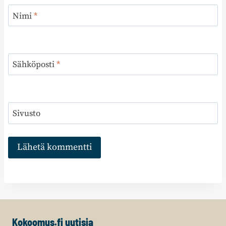
Nimi
*
Sähköposti
*
Sivusto
Kokoomus.fi uutisia