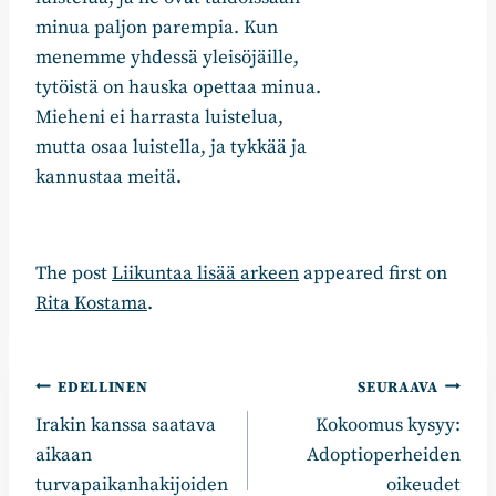
minua paljon parempia. Kun
menemme yhdessä yleisöjäille,
tytöistä on hauska opettaa minua.
Mieheni ei harrasta luistelua,
mutta osaa luistella, ja tykkää ja
kannustaa meitä.
The post
Liikuntaa lisää arkeen
appeared first on
Rita Kostama
.
Artikkelien
EDELLINEN
SEURAAVA
Irakin kanssa saatava
Kokoomus kysyy:
selaus
aikaan
Adoptioperheiden
turvapaikanhakijoiden
oikeudet