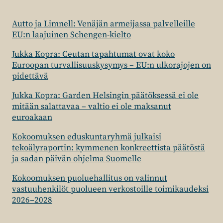
Autto ja Limnell: Venäjän armeijassa palvelleille
EU:n laajuinen Schengen-kielto
Jukka Kopra: Ceutan tapahtumat ovat koko
Euroopan turvallisuuskysymys – EU:n ulkorajojen on
pidettävä
Jukka Kopra: Garden Helsingin päätöksessä ei ole
mitään salattavaa – valtio ei ole maksanut
euroakaan
Kokoomuksen eduskuntaryhmä julkaisi
tekoälyraportin: kymmenen konkreettista päätöstä
ja sadan päivän ohjelma Suomelle
Kokoomuksen puoluehallitus on valinnut
vastuuhenkilöt puolueen verkostoille toimikaudeksi
2026–2028