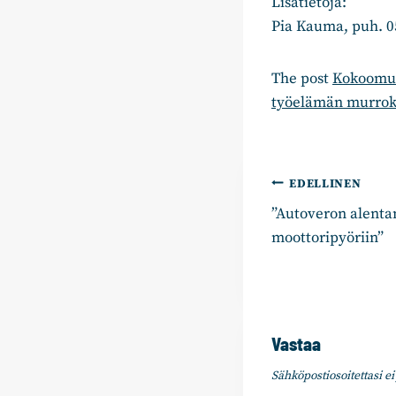
Lisätietoja:
Pia Kauma, puh. 0
The post
Kokoomuks
työelämän murrok
Artikkelie
EDELLINEN
”Autoveron alenta
selaus
moottoripyöriin”
Vastaa
Sähköpostiosoitettasi ei 