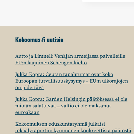
Kokoomus.fi uutisia
Autto ja Limnell: Venäjän armeijassa palvelleille
EU:n laajuinen Schengen-kielto
Jukka Kopra: Ceutan tapahtumat ovat koko
Euroopan turvallisuuskysymys – EU:n ulkorajojen
on pidettävä
Jukka Kopra: Garden Helsingin päätöksessä ei ole
mitään salattavaa – valtio ei ole maksanut
euroakaan
Kokoomuksen eduskuntaryhmä julkaisi
tekoälyraportin: kymmenen konkreettista päätöstä