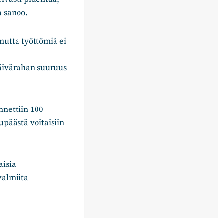
a sanoo.
mutta työttömiä ei
päivärahan suuruus
nnettiin 100
päästä voitaisiin
aisia
valmiita