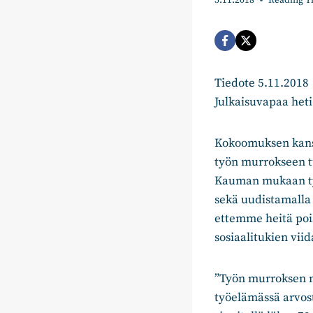
5.11.2018
Reading T
Tiedote 5.11.2018
Julkaisuvapaa heti
Kokoomuksen kansa
työn murrokseen t
Kauman mukaan työ
sekä uudistamalla 
ettemme heitä pois
sosiaalitukien vii
”Työn murroksen m
työelämässä arvoste