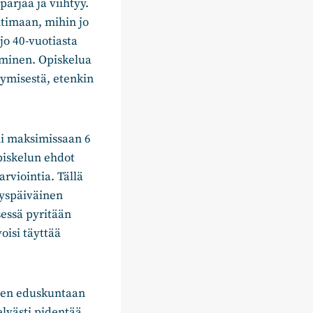
pärjää ja viihtyy.
htimaan, mihin jo
jo 40-vuotiasta
iminen. Opiskelua
ytymisestä, etenkin
eli maksimissaan 6
piskelun ehdot
arviointia. Tällä
äyspäiväinen
sessä pyritään
oisi täyttää
ksen eduskuntaan
lvästi pidentää,