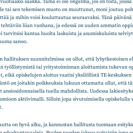
-vuotiaaksi saakka. Tämä ei ole ongelma, jos on töitä, joissa 
 ole tai sen tekemisen muoto on muuttunut, moni joutuu po
tää ja mihin voisi kouluttautua seuraavaksi. Tänä päivänä 
n tehtäviin liian vanhana, ja edessä on uuden ammatin opp
ei tarvitsisi kantaa huolta laskuista ja asumiskuluista selvi
Kauma sanoo.
en hallituksen suunnitelmissa on ollut, että lyhytkestoisen 
 työllistymistä tai yritystoiminnan aloittamista tukevan o
 eikä opiskelujen aloitus vaatisi yksilöllistä TE-keskuksen 
ntö on joitakin poikkeuksia lukuun ottamatta ollut, että t
lut ansiosidonnaisella tuella mahdollista. Uudessa lakiesityk
ioon aktiivimalli. Silloin jopa sivutoimisella opiskelulla v
t.
autta on hyvä alku, ja kannustan hallitusta tuomaan esity
 eduskuntavaaleja. Puolen vuoden jaksoa voitaisiin jopa se