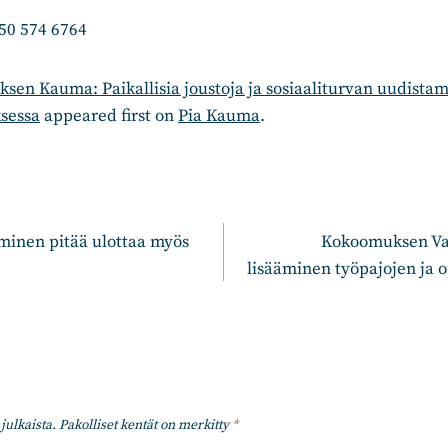
50 574 6764
en Kauma: Paikallisia joustoja ja sosiaaliturvan uudistam
sessa
appeared first on
Pia Kauma
.
n
minen pitää ulottaa myös
Kokoomuksen Vah
lisääminen työpajojen ja op
julkaista.
Pakolliset kentät on merkitty
*