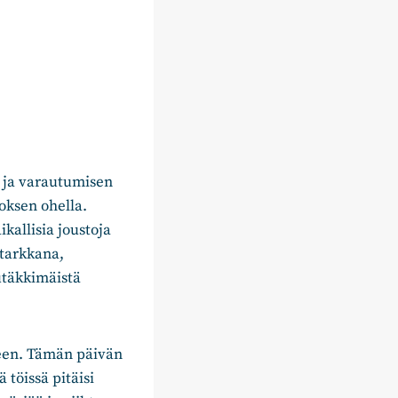
 ja varautumisen
ksen ohella.
allisia joustoja
 tarkkana,
utäkkimäistä
een. Tämän päivän
 töissä pitäisi