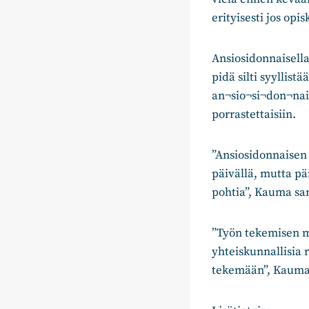
erityisesti jos op
Ansiosidonnaisella
pidä silti syyllist
an¬sio¬si¬don¬nai
porrastettaisiin.
”Ansiosidonnaisen 
päivällä, mutta p
pohtia”, Kauma sa
”Työn tekemisen mu
yhteiskunnallisia 
tekemään”, Kauma