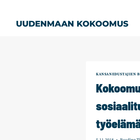
Siirry
sisältöön
UUDENMAAN KOKOOMUS
KANSANEDUSTAJIEN B
Kokoomuk
sosiaali
työeläm