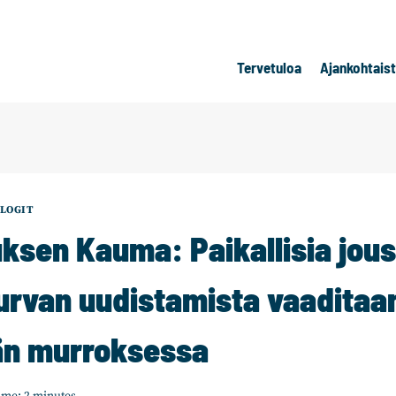
Tervetuloa
Ajankohtais
LOGIT
sen Kauma: Paikallisia joust
turvan uudistamista vaaditaa
än murroksessa