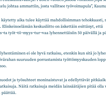
iskelu johtaa ammattiin, josta vallitsee työvoimapula”, Kaum
 käytetty aika tulee käyttää mahdollisimman tehokkaasti, 
ää. Elinkeinoelämän keskusliitto on äskettäin esittänyt, että
s¬ta työt¬tö¬myys¬tur¬vaa lyhennettäisiin 50 päivällä ja 
lyhentäminen ei ole hyvä ratkaisu, etenkin kun sitä jo lyhe
äivärahan suuruuden porrastamista työttömyyskauden loppu
noo.
odot ja työsuhteet moninaistuvat ja edellyttävät pitkäaik
ratkaisuja. Näitä ratkaisuja meidän lainsäätäjien pitää olla 
 päättää.