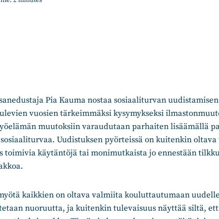
ime:
2
minutes
nedustaja Pia Kauma nostaa sosiaaliturvan uudistamisen
ulevien vuosien tärkeimmäksi kysymykseksi ilmastonmuuto
elämän muutoksiin varaudutaan parhaiten lisäämällä paik
sosiaaliturvaa. Uudistuksen pyörteissä on kuitenkin oltava
 toimivia käytäntöjä tai monimutkaista jo ennestään tilkk
dakkoa.
yötä kaikkien on oltava valmiita kouluttautumaan uudell
taan nuoruutta, ja kuitenkin tulevaisuus näyttää siltä, että