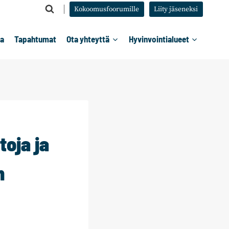
Kokoomusfoorumille
Liity jäseneksi
ta
Tapahtumat
Ota yhteyttä
Hyvinvointialueet
oja ja
n