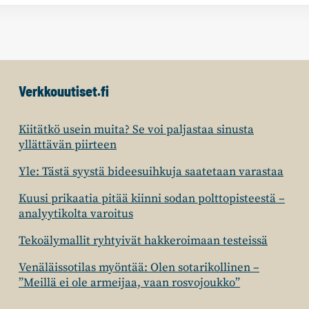
Verkkouutiset.fi
Kiitätkö usein muita? Se voi paljastaa sinusta
yllättävän piirteen
Yle: Tästä syystä bideesuihkuja saatetaan varastaa
Kuusi prikaatia pitää kiinni sodan polttopisteestä –
analyytikolta varoitus
Tekoälymallit ryhtyivät hakkeroimaan testeissä
Venäläissotilas myöntää: Olen sotarikollinen –
”Meillä ei ole armeijaa, vaan rosvojoukko”