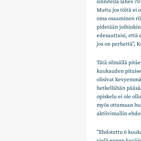
sinnitellä lähes 70
Mutta jos töitä ei
oma osaaminen riit
pidetään joihinki
edesauttaisi, että 
jos on perhettä”, 
Tätä silmällä pitä
kuukauden pituisen
olisivat kevyemmät,
hetkellähän pääsää
opiskelu ei ole ol
myös ottamaan huom
aktiivimallin ehdo
”Ehdotettu 6 kuuk
vielä ennen kevään