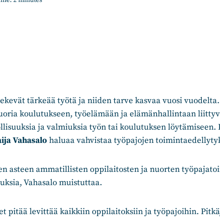
ime:
2
minutes
ekevät tärkeää työtä ja niiden tarve kasvaa vuosi vuodelta
nuoria koulutukseen, työelämään ja elämänhallintaan liitty
llisuuksia ja valmiuksia työn tai koulutuksen löytämiseen
ija Vahasalo
haluaa vahvistaa työpajojen toimintaedellytyk
sen asteen ammatillisten oppilaitosten ja nuorten työpajato
uksia, Vahasalo muistuttaa.
pitää levittää kaikkiin oppilaitoksiin ja työpajoihin. Pitkäj