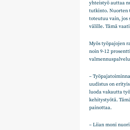
yhteistyö auttaa n
tutkinto. Nuorten 
toteutuu vain, jos 
välille. Tämä vaat
Myös työpajojen ra
noin 9-12 prosentti
valmennuspalvelui
– Työpajatoiminna
uudistus on erityi
luoda vakautta työ
kehitystyötä. Tämä
painottaa.
– Liian moni nuori