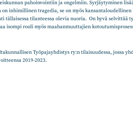
eiskunnan pahoinvointiin ja ongelmiin. Syrjäytyminen lisään
 on inhimillinen tragedia, se on myös kansantaloudellinen 
ti tällaisessa tilanteessa olevia nuoria. On hyvä selvittää 
taa isompi rooli myös maahanmuuttajien kotoutumisprosessi
takunnallisen Työpajayhdistys ry:n tilaisuudessa, jossa yhdi
voitteensa 2019-2023.
n