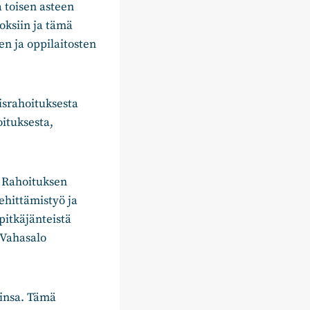
a toisen asteen
oksiin ja tämä
jen ja oppilaitosten
israhoituksesta
oituksesta,
 Rahoituksen
kehittämistyö ja
pitkäjänteistä
 Vahasalo
iinsa. Tämä