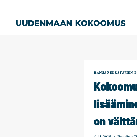
Siirry
sisältöön
UUDENMAAN KOKOOMUS
KANSANEDUSTAJIEN B
Kokoomuk
lisäämine
on vältt