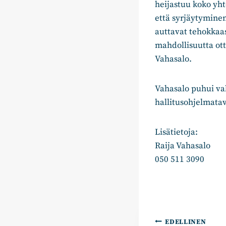
heijastuu koko yht
että syrjäytyminen
auttavat tehokkaas
mahdollisuutta ot
Vahasalo.
Vahasalo puhui val
hallitusohjelmata
Lisätietoja:
Raija Vahasalo
050 511 3090
Artikkelie
EDELLINEN