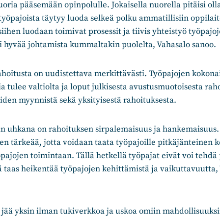
uoria pääsemään opinpolulle. Jokaisella nuorella pitäisi oll
työpajoista täytyy luoda selkeä polku ammatillisiin oppilait
siihen luodaan toimivat prosessit ja tiivis yhteistyö työpajo
ii hyvää johtamista kummaltakin puolelta, Vahasalo sanoo.
hoitusta on uudistettava merkittävästi. Työpajojen kokona
a tulee valtiolta ja loput julkisesta avustusmuotoisesta rah
den myynnistä sekä yksityisestä rahoituksesta.
n uhkana on rahoituksen sirpalemaisuus ja hankemaisuus.
sen tärkeää, jotta voidaan taata työpajoille pitkäjänteinen 
pajojen toimintaan. Tällä hetkellä työpajat eivät voi tehdä 
 taas heikentää työpajojen kehittämistä ja vaikuttavuutta,
 jää yksin ilman tukiverkkoa ja uskoa omiin mahdollisuuks