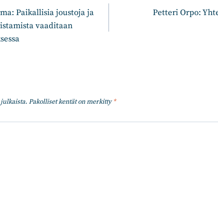
: Paikallisia joustoja ja
Petteri Orpo: Yht
distamista vaaditaan
sessa
julkaista.
Pakolliset kentät on merkitty
*