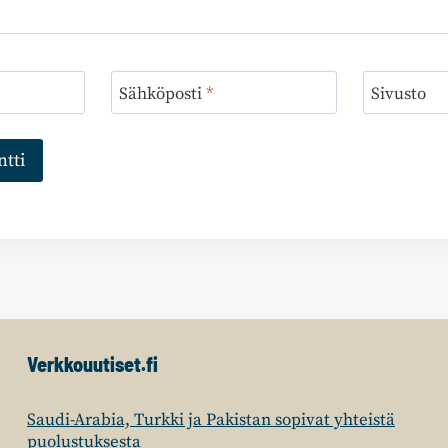
Sähköposti
*
Sivusto
Verkkouutiset.fi
Saudi-Arabia, Turkki ja Pakistan sopivat yhteistä
puolustuksesta