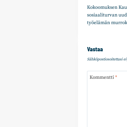
Kokoomuksen Kauma
selaus
sosiaaliturvan uu
työelämän murrok
Vastaa
Sähköpostiosoitettasi ei 
Kommentti
*