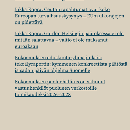
Jukka Kopra: Ceutan tapahtumat ovat koko
Euroopan turvallisuuskysymys – EU:n ulkorajojen
on pidettävä
Jukka Kopra: Garden Helsingin päätöksessä ei ole
mitään salattavaa – valtio ei ole maksanut
euroakaan
Kokoomuksen eduskuntaryhmä julkaisi
tekoälyraportin: kymmenen konkreettista päätöstä
ja sadan päivän ohjelma Suomelle
Kokoomuksen puoluehallitus on valinnut
vastuuhenkilöt puolueen verkostoille
toimikaudeksi 2026–2028