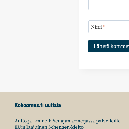
Nimi
*
Kokoomus.fi uutisia
Autto ja Limnell: Venäjän armeijassa palvelleille
EU:n laajuinen Schengen-kielto