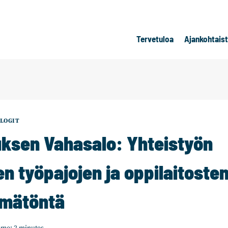
Tervetuloa
Ajankohtais
LOGIT
sen Vahasalo: Yhteistyön
n työpajojen ja oppilaitosten 
ämätöntä