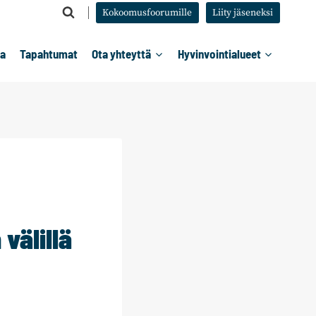
Kokoomusfoorumille
Liity jäseneksi
ta
Tapahtumat
Ota yhteyttä
Hyvinvointialueet
välillä