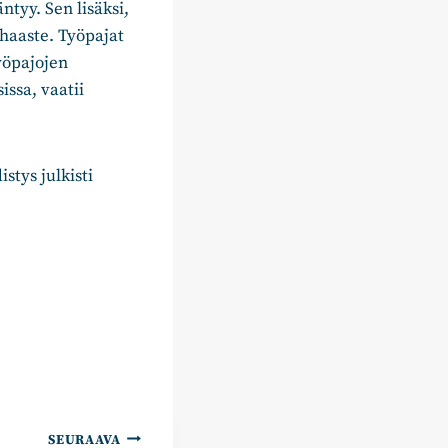
tyy. Sen lisäksi,
haaste. Työpajat
työpajojen
ssa, vaatii
stys julkisti
SEURAAVA