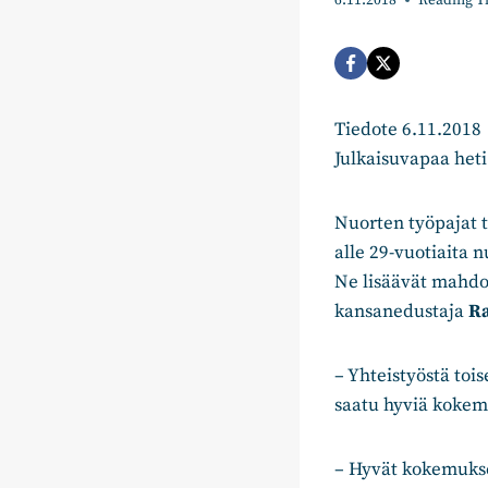
6.11.2018
Reading T
Tiedote 6.11.2018
Julkaisuvapaa heti
Nuorten työpajat t
alle 29-vuotiaita 
Ne lisäävät mahdo
kansanedustaja
Ra
– Yhteistyöstä toi
saatu hyviä kokem
– Hyvät kokemukset 