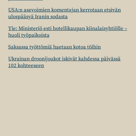
USA:n asevoimien komentajan kerrotaan etsivän
ulospääsyä Iranin sodasta
Yle: Ministeriö esti hotellikaupan kiinalaisyhtiölle –
huoli työpaikoista
Saksassa työttömiä haetaan kotoa töihin
Ukrainan droonijoukot iskivät kahdessa päivässä
102 kohteeseen