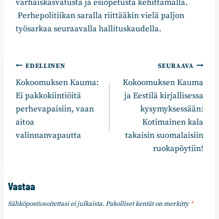
varhaiskasvatusta ja esiopetusta kehittämällä.
Perhepolitiikan saralla riittääkin vielä paljon
työsarkaa seuraavalla hallituskaudella.
Artikkelien
EDELLINEN
SEURAAVA
Kokoomuksen Kauma:
Kokoomuksen Kauma
selaus
Ei pakkokiintiöitä
ja Eestilä kirjallisessa
perhevapaisiin, vaan
kysymyksessään:
aitoa
Kotimainen kala
valinnanvapautta
takaisin suomalaisiin
ruokapöytiin!
Vastaa
Sähköpostiosoitettasi ei julkaista.
Pakolliset kentät on merkitty
*