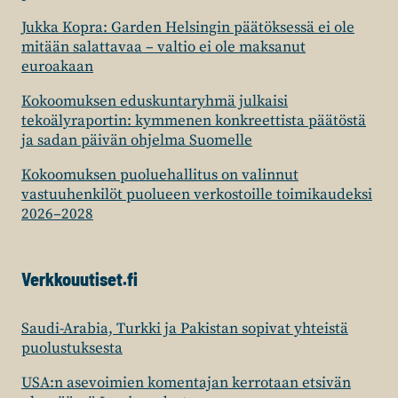
Jukka Kopra: Garden Helsingin päätöksessä ei ole
mitään salattavaa – valtio ei ole maksanut
euroakaan
Kokoomuksen eduskuntaryhmä julkaisi
tekoälyraportin: kymmenen konkreettista päätöstä
ja sadan päivän ohjelma Suomelle
Kokoomuksen puoluehallitus on valinnut
vastuuhenkilöt puolueen verkostoille toimikaudeksi
2026–2028
Verkkouutiset.fi
Saudi-Arabia, Turkki ja Pakistan sopivat yhteistä
puolustuksesta
USA:n asevoimien komentajan kerrotaan etsivän