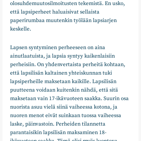
olosuhdemuutosilmoitusten tekemistä. En usko,
että lapsiperheet haluaisivat sellaista
paperirumbaa muutenkin työlään lapsiarjen
keskelle.
Lapsen syntyminen perheeseen on aina
ainutlaatuista, ja lapsia syntyy kaikenlaisiin
perheisiin. On yhdenvertaista perheitä kohtaan,
että lapsilisän kaltainen yhteiskunnan tuki
lapsiperheille maksetaan kaikille. Lapsilisän
puutteena voidaan kuitenkin nähdä, että sitä
maksetaan vain 17-ikävuoteen saakka. Suurin osa
nuorista asuu vielä siinä vaiheessa kotona, ja
nuoren menot eivät suinkaan tuossa vaiheessa
laske, päinvastoin. Perheiden tilannetta
parantaisikin lapsilisän maksaminen 18-
ikävuoteen saakka. Tämä olisi myös luonteva