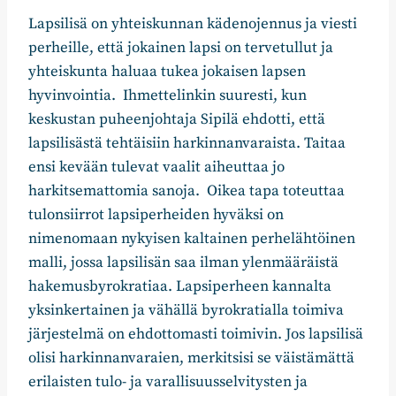
Lapsilisä on yhteiskunnan kädenojennus ja viesti
perheille, että jokainen lapsi on tervetullut ja
yhteiskunta haluaa tukea jokaisen lapsen
hyvinvointia. Ihmettelinkin suuresti, kun
keskustan puheenjohtaja Sipilä ehdotti, että
lapsilisästä tehtäisiin harkinnanvaraista. Taitaa
ensi kevään tulevat vaalit aiheuttaa jo
harkitsemattomia sanoja. Oikea tapa toteuttaa
tulonsiirrot lapsiperheiden hyväksi on
nimenomaan nykyisen kaltainen perhelähtöinen
malli, jossa lapsilisän saa ilman ylenmääräistä
hakemusbyrokratiaa. Lapsiperheen kannalta
yksinkertainen ja vähällä byrokratialla toimiva
järjestelmä on ehdottomasti toimivin. Jos lapsilisä
olisi harkinnanvaraien, merkitsisi se väistämättä
erilaisten tulo- ja varallisuusselvitysten ja