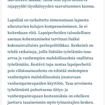
rajapyykki täysikäisyyden saavuttamisen kanssa.
Lapsilisä on tarkoitettu nimenomaan lapsesta
aiheutuvien kulujen kompensoimiseen. Se ei
kuitenkaan riitä. Lapsiperheiden taloudellisen
aseman kohentamiseksi tarvitaan lisäksi
kokonaisvaltaista perhepolitiikkaa. Keskeistä on
tehdä ratkaisuja, joilla lisätään työelämän tasa-
arvoa ja vanhempien mahdollisuuksia osallistua
työelämään. Kestävä tapa nostaa lapsiperheitä
pois vähäosaisuudesta on edistää molempien
vanhempien mahdollisuuksia joustavaan
vanhempainvapaiden käyttöön. Tasa-arvoisesta
työelämästä puhuttaessa äitiys- ja
vanhempainvapaan kustannuksia on edelleen
jaettava tasaisemmin myös työnantajien kesken.