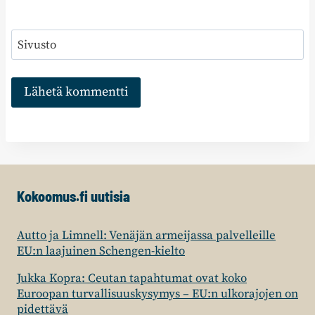
Sivusto
Kokoomus.fi uutisia
Autto ja Limnell: Venäjän armeijassa palvelleille
EU:n laajuinen Schengen-kielto
Jukka Kopra: Ceutan tapahtumat ovat koko
Euroopan turvallisuuskysymys – EU:n ulkorajojen on
pidettävä