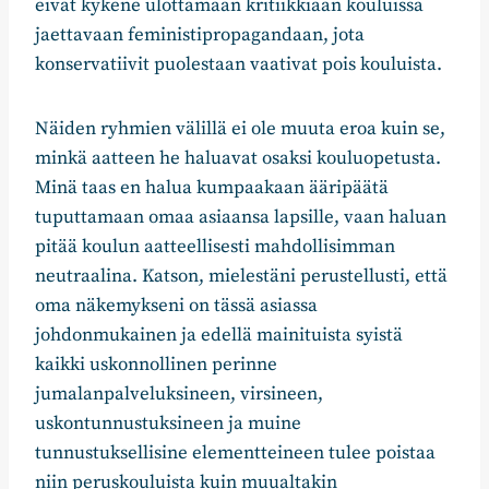
eivät kykene ulottamaan kritiikkiään kouluissa
jaettavaan feministipropagandaan, jota
konservatiivit puolestaan vaativat pois kouluista.
Näiden ryhmien välillä ei ole muuta eroa kuin se,
minkä aatteen he haluavat osaksi kouluopetusta.
Minä taas en halua kumpaakaan ääripäätä
tuputtamaan omaa asiaansa lapsille, vaan haluan
pitää koulun aatteellisesti mahdollisimman
neutraalina. Katson, mielestäni perustellusti, että
oma näkemykseni on tässä asiassa
johdonmukainen ja edellä mainituista syistä
kaikki uskonnollinen perinne
jumalanpalveluksineen, virsineen,
uskontunnustuksineen ja muine
tunnustuksellisine elementteineen tulee poistaa
niin peruskouluista kuin muualtakin