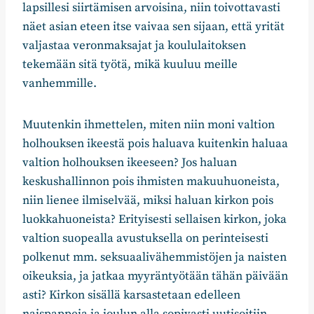
lapsillesi siirtämisen arvoisina, niin toivottavasti
näet asian eteen itse vaivaa sen sijaan, että yrität
valjastaa veronmaksajat ja koululaitoksen
tekemään sitä työtä, mikä kuuluu meille
vanhemmille.
Muutenkin ihmettelen, miten niin moni valtion
holhouksen ikeestä pois haluava kuitenkin haluaa
valtion holhouksen ikeeseen? Jos haluan
keskushallinnon pois ihmisten makuuhuoneista,
niin lienee ilmiselvää, miksi haluan kirkon pois
luokkahuoneista? Erityisesti sellaisen kirkon, joka
valtion suopealla avustuksella on perinteisesti
polkenut mm. seksuaalivähemmistöjen ja naisten
oikeuksia, ja jatkaa myyräntyötään tähän päivään
asti? Kirkon sisällä karsastetaan edelleen
naispappeja ja joulun alla sopivasti uutisoitiin,