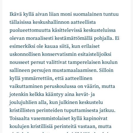
Ikävä kyllä aivan liian moni suomalainen tuntuu
tällaisissa keskushallinnon aatteellista
puolueettomuutta käsittelevissä keskusteluissa
olevan moraalisesti kestämättömällä pohjalla. Ei
esimerkiksi ole kauaa siitä, kun erilaiset
uskonnollisen konservatismin esitaistelijoiksi
nousseet persut valittivat tamperelaisen koulun
sallineen persujen mustamaalaamisen. Silloin
kyllä ymmärrettiin, että aatteellinen
vaikuttaminen peruskoulussa on väärin, mutta
jotenkin kelkka kääntyy aina kevät- ja
joulujuhlien alla, kun julkinen keskustelu
kristillisten perinteiden tuputtamisesta jatkuu.
Toisaalta vasemmistolaiset kyllä kapinoivat
koulujen kristillisiä perinteitä vastaan, mutta