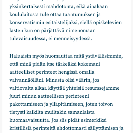
yksinkertaisesti mahdotonta, eikä ainakaan
koululaitosta tule ottaa taantumuksen ja
konservatismin esitaistelijaksi, siellä opiskelevien
lasten kun on pärjättävä nimenomaan
tulevaisuudessa, ei menneisyydessä.
Haluaisin myös huomauttaa mitä ystävällisimmin,
että minä pidän itse tärkeäksi kokemani
aatteelliset perinteet hengissä omalla
vaivannäölläni. Minusta olisi väärin, jos
valtiovalta alkaa käyttää yhteisiä resurssejamme
juuri minun aatteellisen perinteeni
pakottamiseen ja ylläpitämiseen, joten toivon
tietysti kaikilta muiltakin samanlaista
huomaavaisuutta. Jos siis pidät esimerkiksi
kristillisiä perinteitä ehdottomasti säilyttämisen ja