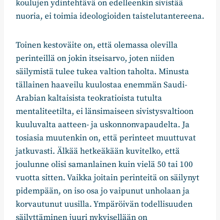
koulujen ydintehtävä on edelleenkin sivistää
nuoria, ei toimia ideologioiden taistelutantereena.
Toinen kestoväite on, että olemassa olevilla
perinteillä on jokin itseisarvo, joten niiden
säilymistä tulee tukea valtion taholta. Minusta
tällainen haaveilu kuulostaa enemmän Saudi-
Arabian kaltaisista teokratioista tutulta
mentaliteetilta, ei länsimaiseen sivistysvaltioon
kuuluvalta aatteen- ja uskonnonvapaudelta. Ja
tosiasia muutenkin on, että perinteet muuttuvat
jatkuvasti. Älkää hetkeäkään kuvitelko, että
joulunne olisi samanlainen kuin vielä 50 tai 100
vuotta sitten. Vaikka joitain perinteitä on säilynyt
pidempään, on iso osa jo vaipunut unholaan ja
korvautunut uusilla. Ympäröivän todellisuuden
säilyttäminen juuri nykyisellään on