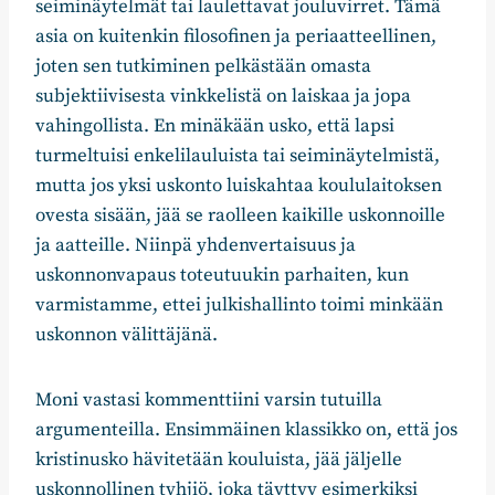
seiminäytelmät tai laulettavat jouluvirret. Tämä
asia on kuitenkin filosofinen ja periaatteellinen,
joten sen tutkiminen pelkästään omasta
subjektiivisesta vinkkelistä on laiskaa ja jopa
vahingollista. En minäkään usko, että lapsi
turmeltuisi enkelilauluista tai seiminäytelmistä,
mutta jos yksi uskonto luiskahtaa koululaitoksen
ovesta sisään, jää se raolleen kaikille uskonnoille
ja aatteille. Niinpä yhdenvertaisuus ja
uskonnonvapaus toteutuukin parhaiten, kun
varmistamme, ettei julkishallinto toimi minkään
uskonnon välittäjänä.
Moni vastasi kommenttiini varsin tutuilla
argumenteilla. Ensimmäinen klassikko on, että jos
kristinusko hävitetään kouluista, jää jäljelle
uskonnollinen tyhjiö, joka täyttyy esimerkiksi