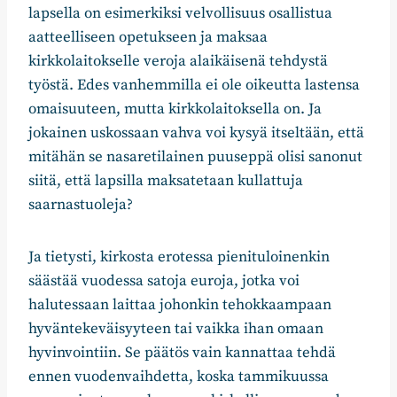
lapsella on esimerkiksi velvollisuus osallistua
aatteelliseen opetukseen ja maksaa
kirkkolaitokselle veroja alaikäisenä tehdystä
työstä. Edes vanhemmilla ei ole oikeutta lastensa
omaisuuteen, mutta kirkkolaitoksella on. Ja
jokainen uskossaan vahva voi kysyä itseltään, että
mitähän se nasaretilainen puuseppä olisi sanonut
siitä, että lapsilla maksatetaan kullattuja
saarnastuoleja?
Ja tietysti, kirkosta erotessa pienituloinenkin
säästää vuodessa satoja euroja, jotka voi
halutessaan laittaa johonkin tehokkaampaan
hyväntekeväisyyteen tai vaikka ihan omaan
hyvinvointiin. Se päätös vain kannattaa tehdä
ennen vuodenvaihdetta, koska tammikuussa