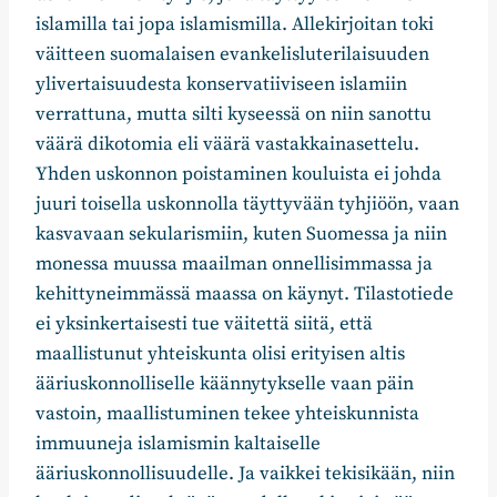
islamilla tai jopa islamismilla. Allekirjoitan toki
väitteen suomalaisen evankelisluterilaisuuden
ylivertaisuudesta konservatiiviseen islamiin
verrattuna, mutta silti kyseessä on niin sanottu
väärä dikotomia eli väärä vastakkainasettelu.
Yhden uskonnon poistaminen kouluista ei johda
juuri toisella uskonnolla täyttyvään tyhjiöön, vaan
kasvavaan sekularismiin, kuten Suomessa ja niin
monessa muussa maailman onnellisimmassa ja
kehittyneimmässä maassa on käynyt. Tilastotiede
ei yksinkertaisesti tue väitettä siitä, että
maallistunut yhteiskunta olisi erityisen altis
ääriuskonnolliselle käännytykselle vaan päin
vastoin, maallistuminen tekee yhteiskunnista
immuuneja islamismin kaltaiselle
ääriuskonnollisuudelle. Ja vaikkei tekisikään, niin