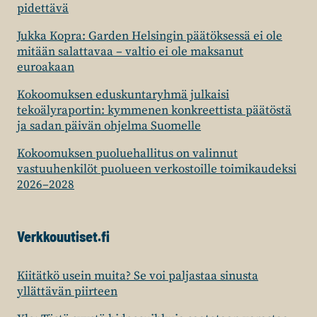
pidettävä
Jukka Kopra: Garden Helsingin päätöksessä ei ole
mitään salattavaa – valtio ei ole maksanut
euroakaan
Kokoomuksen eduskuntaryhmä julkaisi
tekoälyraportin: kymmenen konkreettista päätöstä
ja sadan päivän ohjelma Suomelle
Kokoomuksen puoluehallitus on valinnut
vastuuhenkilöt puolueen verkostoille toimikaudeksi
2026–2028
Verkkouutiset.fi
Kiitätkö usein muita? Se voi paljastaa sinusta
yllättävän piirteen