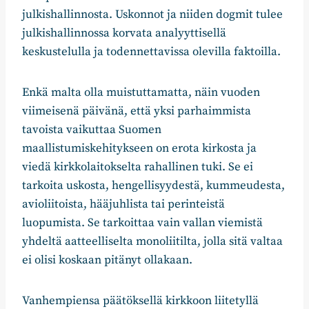
julkishallinnosta. Uskonnot ja niiden dogmit tulee
julkishallinnossa korvata analyyttisellä
keskustelulla ja todennettavissa olevilla faktoilla.
Enkä malta olla muistuttamatta, näin vuoden
viimeisenä päivänä, että yksi parhaimmista
tavoista vaikuttaa Suomen
maallistumiskehitykseen on erota kirkosta ja
viedä kirkkolaitokselta rahallinen tuki. Se ei
tarkoita uskosta, hengellisyydestä, kummeudesta,
avioliitoista, hääjuhlista tai perinteistä
luopumista. Se tarkoittaa vain vallan viemistä
yhdeltä aatteelliselta monoliitilta, jolla sitä valtaa
ei olisi koskaan pitänyt ollakaan.
Vanhempiensa päätöksellä kirkkoon liitetyllä