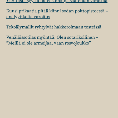
Yle: Tästä syystä bideesuihkuja saatetaan varastaa
Kuusi prikaatia pitää kiinni sodan polttopisteestä –
analyytikolta varoitus
Tekoälymallit ryhtyivät hakkeroimaan testeissä
Venäläissotilas myöntää: Olen sotarikollinen –
”Meillä ei ole armeijaa, vaan rosvojoukko”