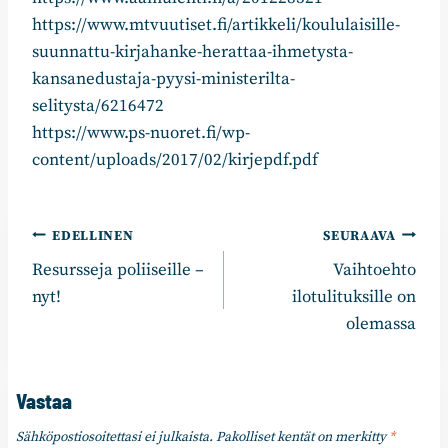
https://www.mtvuutiset.fi/artikkeli/koululaisille-
suunnattu-kirjahanke-herattaa-ihmetysta-
kansanedustaja-pyysi-ministerilta-
selitysta/6216472
https://www.ps-nuoret.fi/wp-
content/uploads/2017/02/kirjepdf.pdf
Artikkelien
EDELLINEN
SEURAAVA
Resursseja poliiseille –
Vaihtoehto
selaus
nyt!
ilotulituksille on
olemassa
Vastaa
Sähköpostiosoitettasi ei julkaista.
Pakolliset kentät on merkitty
*