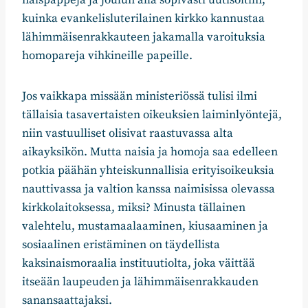
kuinka evankelisluterilainen kirkko kannustaa
lähimmäisenrakkauteen jakamalla varoituksia
homopareja vihkineille papeille.
Jos vaikkapa missään ministeriössä tulisi ilmi
tällaisia tasavertaisten oikeuksien laiminlyöntejä,
niin vastuulliset olisivat raastuvassa alta
aikayksikön. Mutta naisia ja homoja saa edelleen
potkia päähän yhteiskunnallisia erityisoikeuksia
nauttivassa ja valtion kanssa naimisissa olevassa
kirkkolaitoksessa, miksi? Minusta tällainen
valehtelu, mustamaalaaminen, kiusaaminen ja
sosiaalinen eristäminen on täydellista
kaksinaismoraalia instituutiolta, joka väittää
itseään laupeuden ja lähimmäisenrakkauden
sanansaattajaksi.