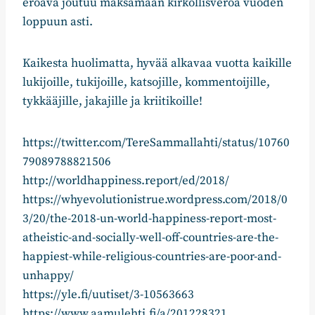
eroava joutuu maksamaan kirkollisveroa vuoden
loppuun asti.
Kaikesta huolimatta, hyvää alkavaa vuotta kaikille
lukijoille, tukijoille, katsojille, kommentoijille,
tykkääjille, jakajille ja kriitikoille!
https://twitter.com/TereSammallahti/status/10760
79089788821506
http://worldhappiness.report/ed/2018/
https://whyevolutionistrue.wordpress.com/2018/0
3/20/the-2018-un-world-happiness-report-most-
atheistic-and-socially-well-off-countries-are-the-
happiest-while-religious-countries-are-poor-and-
unhappy/
https://yle.fi/uutiset/3-10563663
https://www.aamulehti.fi/a/201228321