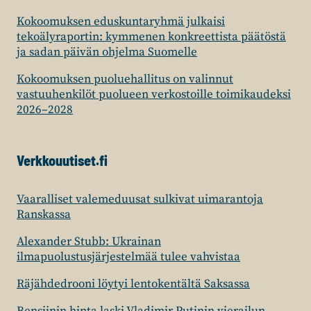
Kokoomuksen eduskuntaryhmä julkaisi
tekoälyraportin: kymmenen konkreettista päätöstä
ja sadan päivän ohjelma Suomelle
Kokoomuksen puoluehallitus on valinnut
vastuuhenkilöt puolueen verkostoille toimikaudeksi
2026–2028
Verkkouutiset.fi
Vaaralliset valemeduusat sulkivat uimarantoja
Ranskassa
Alexander Stubb: Ukrainan
ilmapuolustusjärjestelmää tulee vahvistaa
Räjähdedrooni löytyi lentokentältä Saksassa