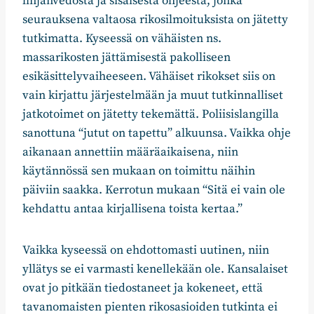
linjanvedosta ja sisäisestä ohjeesta, jonka
seurauksena valtaosa rikosilmoituksista on jätetty
tutkimatta. Kyseessä on vähäisten ns.
massarikosten jättämisestä pakolliseen
esikäsittelyvaiheeseen. Vähäiset rikokset siis on
vain kirjattu järjestelmään ja muut tutkinnalliset
jatkotoimet on jätetty tekemättä. Poliisislangilla
sanottuna “jutut on tapettu” alkuunsa. Vaikka ohje
aikanaan annettiin määräaikaisena, niin
käytännössä sen mukaan on toimittu näihin
päiviin saakka. Kerrotun mukaan “Sitä ei vain ole
kehdattu antaa kirjallisena toista kertaa.”
Vaikka kyseessä on ehdottomasti uutinen, niin
yllätys se ei varmasti kenellekään ole. Kansalaiset
ovat jo pitkään tiedostaneet ja kokeneet, että
tavanomaisten pienten rikosasioiden tutkinta ei