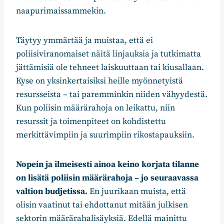
naapurimaissammekin.
Täytyy ymmärtää ja muistaa, että ei
poliisiviranomaiset näitä linjauksia ja tutkimatta
jättämisiä ole tehneet laiskuuttaan tai kiusallaan.
Kyse on yksinkertaisiksi heille myönnetyistä
resursseista – tai paremminkin niiden vähyydestä.
Kun poliisin määrärahoja on leikattu, niin
resurssit ja toimenpiteet on kohdistettu
merkittävimpiin ja suurimpiin rikostapauksiin.
Nopein ja ilmeisesti ainoa keino korjata tilanne
on lisätä poliisin määrärahoja – jo seuraavassa
valtion budjetissa.
En juurikaan muista, että
olisin vaatinut tai ehdottanut mitään julkisen
sektorin määrärahalisäyksiä. Edellä mainittu