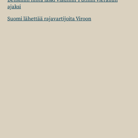
Bensiinin hinta laski Vladimir Putinin vierailun
ajaksi
Suomi lähettää rajavartijoita Viroon