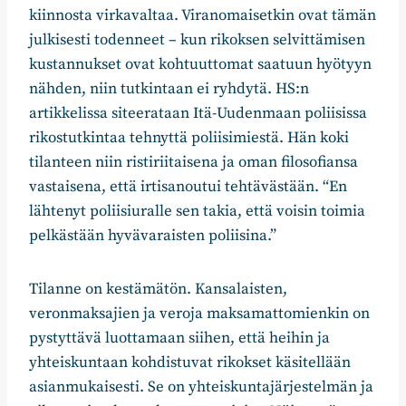
kiinnosta virkavaltaa. Viranomaisetkin ovat tämän
julkisesti todenneet – kun rikoksen selvittämisen
kustannukset ovat kohtuuttomat saatuun hyötyyn
nähden, niin tutkintaan ei ryhdytä. HS:n
artikkelissa siteerataan Itä-Uudenmaan poliisissa
rikostutkintaa tehnyttä poliisimiestä. Hän koki
tilanteen niin ristiriitaisena ja oman filosofiansa
vastaisena, että irtisanoutui tehtävästään. “En
lähtenyt poliisiuralle sen takia, että voisin toimia
pelkästään hyvävaraisten poliisina.”
Tilanne on kestämätön. Kansalaisten,
veronmaksajien ja veroja maksamattomienkin on
pystyttävä luottamaan siihen, että heihin ja
yhteiskuntaan kohdistuvat rikokset käsitellään
asianmukaisesti. Se on yhteiskuntajärjestelmän ja