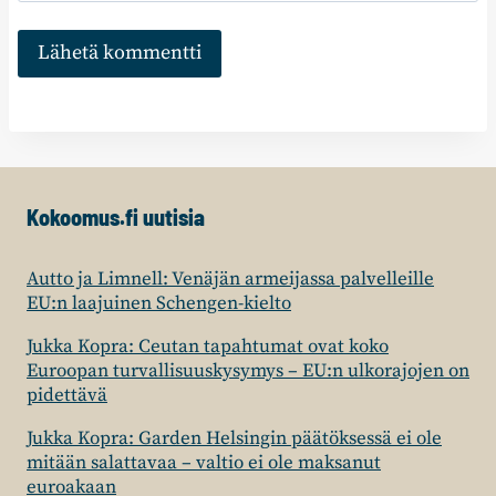
Kokoomus.fi uutisia
Autto ja Limnell: Venäjän armeijassa palvelleille
EU:n laajuinen Schengen-kielto
Jukka Kopra: Ceutan tapahtumat ovat koko
Euroopan turvallisuuskysymys – EU:n ulkorajojen on
pidettävä
Jukka Kopra: Garden Helsingin päätöksessä ei ole
mitään salattavaa – valtio ei ole maksanut
euroakaan