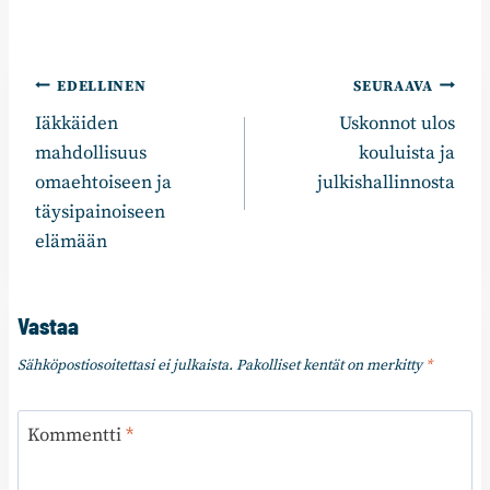
Artikkelien
EDELLINEN
SEURAAVA
Iäkkäiden
Uskonnot ulos
selaus
mahdollisuus
kouluista ja
omaehtoiseen ja
julkishallinnosta
täysipainoiseen
elämään
Vastaa
Sähköpostiosoitettasi ei julkaista.
Pakolliset kentät on merkitty
*
Kommentti
*