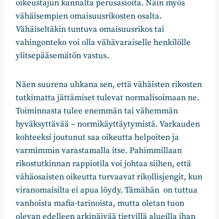
oikeustajun kannalta perusasioita. Näin myös
vähäisempien omaisuusrikosten osalta.
Vähäiseltäkin tuntuva omaisuusrikos tai
vahingonteko voi olla vähävaraiselle henkilölle
ylitsepääsemätön vastus.
Näen suurena uhkana sen, että vähäisten rikosten
tutkimatta jättämiset tulevat normalisoimaan ne.
Toiminnasta tulee enemmän tai vähemmän
hyväksyttävää – normikäyttäytymistä. Varkauden
kohteeksi joutunut saa oikeutta helpoiten ja
varmimmin varastamalla itse. Pahimmillaan
rikostutkinnan rappiotila voi johtaa siihen, että
vähäosaisten oikeutta turvaavat rikollisjengit, kun
viranomaisilta ei apua löydy. Tämähän on tuttua
vanhoista mafia-tarinoista, mutta oletan tuon
olevan edelleen arkipäivää tietyillä alueilla ihan