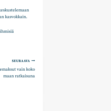
 keskustelemaan
aan kasvokkain.
 ihmisiä
SEURAAVA
iemaksut vain koko
maan ratkaisuna