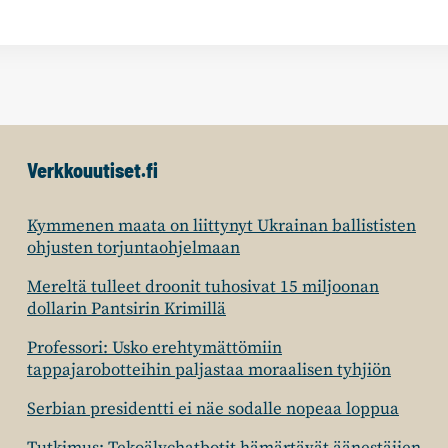
Verkkouutiset.fi
Kymmenen maata on liittynyt Ukrainan ballististen
ohjusten torjuntaohjelmaan
Mereltä tulleet droonit tuhosivat 15 miljoonan
dollarin Pantsirin Krimillä
Professori: Usko erehtymättömiin
tappajarobotteihin paljastaa moraalisen tyhjiön
Serbian presidentti ei näe sodalle nopeaa loppua