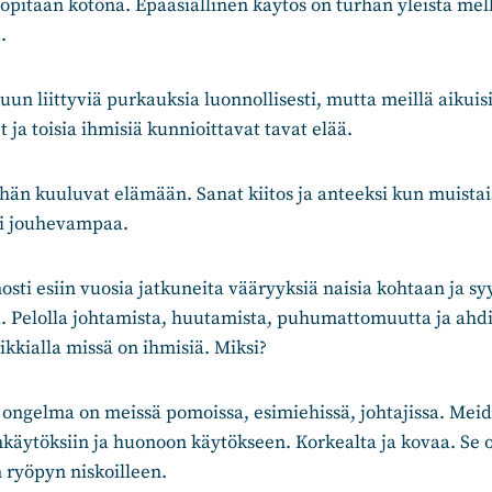
 opitaan kotona. Epäasiallinen käytös on turhan yleistä me
.
uun liittyviä purkauksia luonnollisesti, mutta meillä aikuisil
t ja toisia ihmisiä kunnioittavat tavat elää.
ehän kuuluvat elämään. Sanat kiitos ja anteeksi kun muista
ti jouhevampaa.
ti esiin vuosia jatkuneita vääryyksiä naisia kohtaan ja syy
. Pelolla johtamista, huutamista, puhumattomuutta ja ahdi
ikkialla missä on ihmisiä. Miksi?
o ongelma on meissä pomoissa, esimiehissä, johtajissa. Mei
nkäytöksiin ja huonoon käytökseen. Korkealta ja kovaa. Se
n ryöpyn niskoilleen.