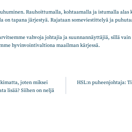
puhuminen. Rauhoittumalla, kohtaamalla ja istumalla alas
lla on tapana järjestyä. Rajataan someviestittelyä ja puhut
rvitsemme vahvoja johtajia ja suunnannäyttäjiä, sillä vain
mme hyvinvointivaltiona maailman kärjessä.
n
tkimatta, joten miksei
HSL:n puheenjohtaja: T
ata lisää? Siihen on neljä