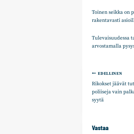
Toinen seikka on 
rakentavasti asioi
Tulevaisuudessa ta
arvostamalla pysy
Artikkelie
EDELLINEN
Rikokset jäävät tu
selaus
poliiseja vain palk
syytä
Vastaa