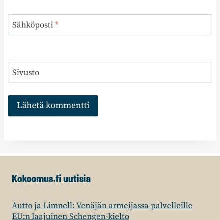
Sähköposti
*
Sivusto
Kokoomus.fi uutisia
Autto ja Limnell: Venäjän armeijassa palvelleille
EU:n laajuinen Schengen-kielto