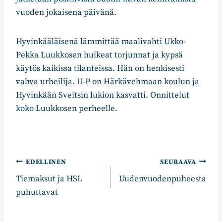
vuoden jokaisena päivänä.
Hyvinkääläisenä lämmittää maalivahti Ukko-
Pekka Luukkosen huikeat torjunnat ja kypsä
käytös kaikissa tilanteissa. Hän on henkisesti
vahva urheilija. U-P on Härkävehmaan koulun ja
Hyvinkään Sveitsin lukion kasvatti. Onnittelut
koko Luukkosen perheelle.
Artikkelien
EDELLINEN
SEURAAVA
Tiemaksut ja HSL
Uudenvuodenpuheesta
selaus
puhuttavat