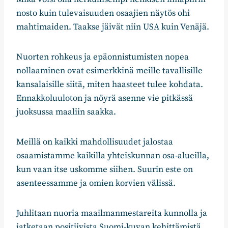
nosto kuin tulevaisuuden osaajien näytös ohi
mahtimaiden. Taakse jäivät niin USA kuin Venäjä.
Nuorten rohkeus ja epäonnistumisten nopea
nollaaminen ovat esimerkkinä meille tavallisille
kansalaisille siitä, miten haasteet tulee kohdata.
Ennakkoluuloton ja nöyrä asenne vie pitkässä
juoksussa maaliin saakka.
Meillä on kaikki mahdollisuudet jalostaa
osaamistamme kaikilla yhteiskunnan osa-alueilla,
kun vaan itse uskomme siihen. Suurin este on
asenteessamme ja omien korvien välissä.
Juhlitaan nuoria maailmanmestareita kunnolla ja
jatketaan positiivista Suomi-kuvan kehittämistä