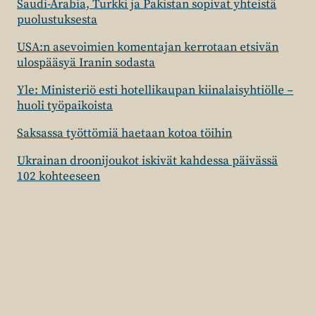
Saudi-Arabia, Turkki ja Pakistan sopivat yhteistä
puolustuksesta
USA:n asevoimien komentajan kerrotaan etsivän
ulospääsyä Iranin sodasta
Yle: Ministeriö esti hotellikaupan kiinalaisyhtiölle –
huoli työpaikoista
Saksassa työttömiä haetaan kotoa töihin
Ukrainan droonijoukot iskivät kahdessa päivässä
102 kohteeseen