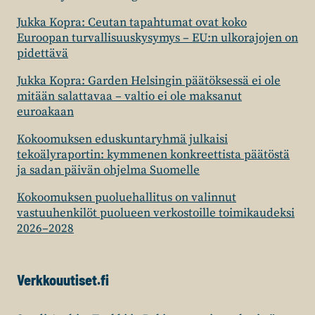
Jukka Kopra: Ceutan tapahtumat ovat koko
Euroopan turvallisuuskysymys – EU:n ulkorajojen on
pidettävä
Jukka Kopra: Garden Helsingin päätöksessä ei ole
mitään salattavaa – valtio ei ole maksanut
euroakaan
Kokoomuksen eduskuntaryhmä julkaisi
tekoälyraportin: kymmenen konkreettista päätöstä
ja sadan päivän ohjelma Suomelle
Kokoomuksen puoluehallitus on valinnut
vastuuhenkilöt puolueen verkostoille toimikaudeksi
2026–2028
Verkkouutiset.fi