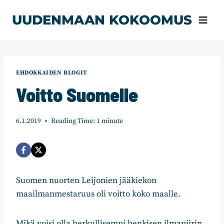
Siirry
UUDENMAAN KOKOOMUS
sisältöön
EHDOKKAIDEN BLOGIT
Voitto Suomelle
6.1.2019
Reading Time:
1
minute
Suomen nuorten Leijonien jääkiekon
maailmanmestaruus oli voitto koko maalle.
Mikä voisi olla herkullisempi henkisen ilmapiirin