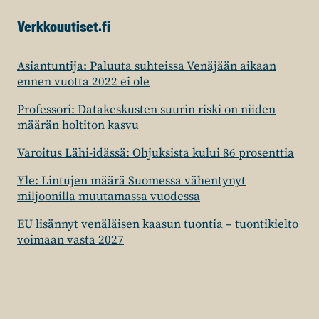
Verkkouutiset.fi
Asiantuntija: Paluuta suhteissa Venäjään aikaan
ennen vuotta 2022 ei ole
Professori: Datakeskusten suurin riski on niiden
määrän holtiton kasvu
Varoitus Lähi-idässä: Ohjuksista kului 86 prosenttia
Yle: Lintujen määrä Suomessa vähentynyt
miljoonilla muutamassa vuodessa
EU lisännyt venäläisen kaasun tuontia – tuontikielto
voimaan vasta 2027