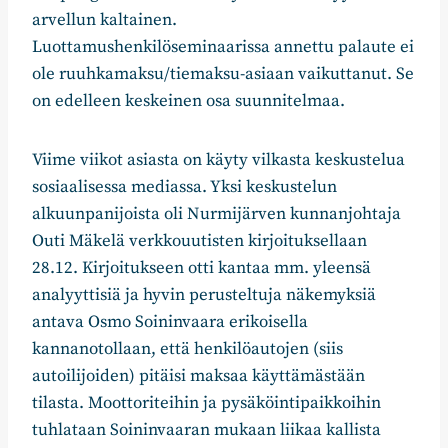
arvellun kaltainen.
Luottamushenkilöseminaarissa annettu palaute ei
ole ruuhkamaksu/tiemaksu-asiaan vaikuttanut. Se
on edelleen keskeinen osa suunnitelmaa.
Viime viikot asiasta on käyty vilkasta keskustelua
sosiaalisessa mediassa. Yksi keskustelun
alkuunpanijoista oli Nurmijärven kunnanjohtaja
Outi Mäkelä verkkouutisten kirjoituksellaan
28.12. Kirjoitukseen otti kantaa mm. yleensä
analyyttisiä ja hyvin perusteltuja näkemyksiä
antava Osmo Soininvaara erikoisella
kannanotollaan, että henkilöautojen (siis
autoilijoiden) pitäisi maksaa käyttämästään
tilasta. Moottoriteihin ja
pysäköintipaikkoihin
tuhlataan Soininvaaran mukaan liikaa kallista