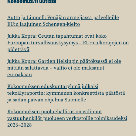
Kokoomus.fi uutisia
Autto ja Limnell: Venäjän armeijassa palvelleille
EU:n laajuinen Schengen-kielto
Jukka Kopra: Ceutan tapahtumat ovat koko
Euroopan turvallisuuskysymys – EU:n ulkorajojen on
pidettävä
Jukka Kopra: Garden Helsingin päätöksessä ei ole
mitään salattavaa – valtio ei ole maksanut
euroakaan
Kokoomuksen eduskuntaryhmä julkaisi
tekoälyraportin: kymmenen konkreettista päätöstä
ja sadan päivän ohjelma Suomelle
Kokoomuksen puoluehallitus on valinnut
vastuuhenkilöt puolueen verkostoille toimikaudeksi
2026–2028