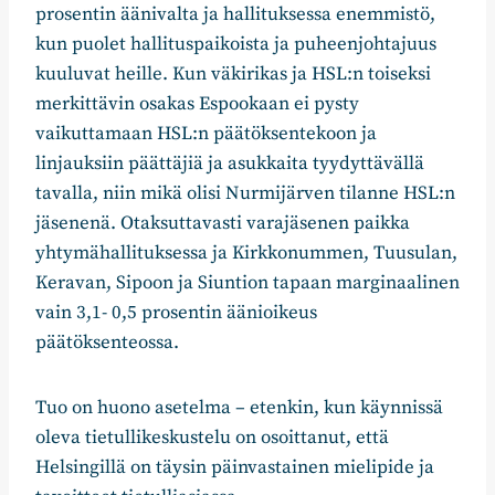
prosentin äänivalta ja hallituksessa enemmistö,
kun puolet hallituspaikoista ja puheenjohtajuus
kuuluvat heille. Kun väkirikas ja HSL:n toiseksi
merkittävin osakas Espookaan ei pysty
vaikuttamaan HSL:n päätöksentekoon ja
linjauksiin päättäjiä ja asukkaita tyydyttävällä
tavalla, niin mikä olisi Nurmijärven tilanne HSL:n
jäsenenä. Otaksuttavasti varajäsenen paikka
yhtymähallituksessa ja Kirkkonummen, Tuusulan,
Keravan, Sipoon ja Siuntion tapaan marginaalinen
vain 3,1- 0,5 prosentin äänioikeus
päätöksenteossa.
Tuo on huono asetelma – etenkin, kun käynnissä
oleva tietullikeskustelu on osoittanut, että
Helsingillä on täysin päinvastainen mielipide ja