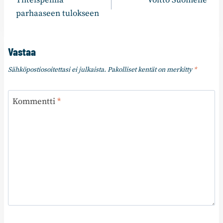
Yhteispelillä
Voitto Suomelle
selaus
parhaaseen tulokseen
Vastaa
Sähköpostiosoitettasi ei julkaista.
Pakolliset kentät on merkitty
*
Kommentti
*