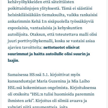
kehävyöhykkeiden että säteittäisten
poikittaislinjojen ylityksestä. Tämä ei säästäisi
helsinkiläisiäkään tiemaksuilta, vaikka rankaisisi
ankarimmin Kehä I:n sisäpuolella työssäkäyviä
espoolaisia, vantaalaisia ja kehyskuntien
autoilijoita. Otaksun, että toteutettava malli olisi
juuri porttivyöhykemalli, koska se vastaisi asiaa
ajavien tavoitteita:
nettotuotot olisivat
suurimmat ja haitta autoilulle olisi suurin ja
laajin
.
Samaisessa HS:ssä 5.1. kirjoittivat myös
kansandustajat Maria Guzenina ja Mia Laiho
HSL:ssä kokemistaan ongelmista. Kirjoituksensa
oli otsikoitu “HSL:n tulisi huomioida paremmin
ihmisten arki”. Kirjoitus oli silmiä avaava ja
vahvisti niitä argumentteja, joita