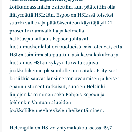
kotikunnassanikin esitettiin, kun päätettiin olla
liittymättä HSL:ään. Espoo on HSL:ssä toiseksi
suurin vallan- ja päätöksenteon käyttäjä yli 21
prosentin äänivallalla ja kolmella
hallituspaikallaan. Espoon johtavat
luottamushenkilöt eri puolueista siis toteavat, että
HSL:n toiminnasta puuttuu asiakasnäkökulma ja
luottamus HSL:n kykyyn turvata sujuva
joukkoliikenne pk-seudulle on matala. Erityisesti
kritiikkiä saavat länsimetron avaamisen jälkeiset
epäonnistuneet ratkaisut, suorien Helsinki-
linjojen karsiminen sekä Pohjois-Espoon ja
joidenkin Vantaan alueiden
joukkoliikenneyhteyksien heikentäminen.
Helsingillä on HSL:n yhtymäkokouksessa 49,7