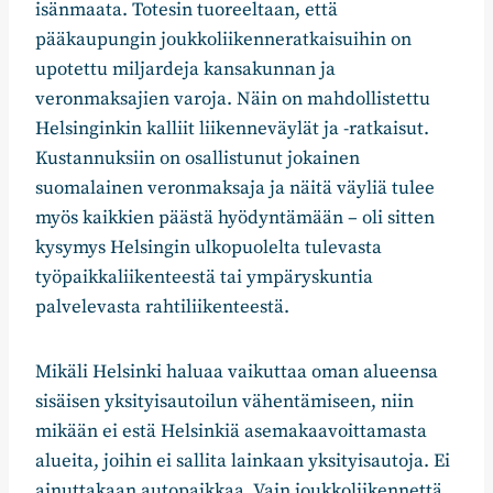
isänmaata.
Totesin tuoreeltaan, että
pääkaupungin joukkoliikenneratkaisuihin on
upotettu miljardeja kansakunnan ja
veronmaksajien varoja. Näin on mahdollistettu
Helsinginkin kalliit liikenneväylät ja -ratkaisut.
Kustannuksiin on osallistunut jokainen
suomalainen veronmaksaja ja näitä väyliä tulee
myös kaikkien päästä hyödyntämään – oli sitten
kysymys Helsingin ulkopuolelta tulevasta
työpaikkaliikenteestä tai ympäryskuntia
palvelevasta rahtiliikenteestä.
Mikäli Helsinki haluaa vaikuttaa oman alueensa
sisäisen yksityisautoilun vähentämiseen, niin
mikään ei estä Helsinkiä asemakaavoittamasta
alueita, joihin ei sallita lainkaan yksityisautoja. Ei
ainuttakaan autopaikkaa. Vain joukkoliikennettä