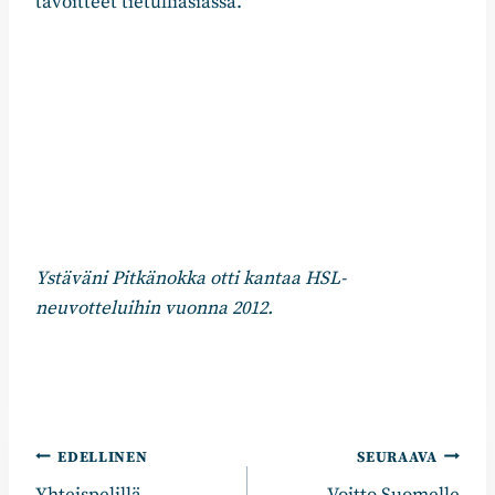
tavoitteet tietulliasiassa.
Ystäväni Pitkänokka otti kantaa HSL-
neuvotteluihin vuonna 2012.
Artikkelien
EDELLINEN
SEURAAVA