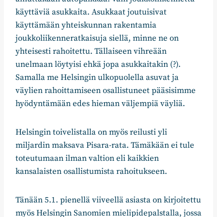
käyttäviä asukkaita. Asukkaat joutuisivat
käyttämään yhteiskunnan rakentamia
joukkoliikenneratkaisuja siellä, minne ne on
yhteisesti rahoitettu. Tällaiseen vihreään
unelmaan löytyisi ehkä jopa asukkaitakin (?).
Samalla me Helsingin ulkopuolella asuvat ja
väylien rahoittamiseen osallistuneet pääsisimme
hyödyntämään edes hieman väljempiä väyliä.
Helsingin toivelistalla on myös reilusti yli
miljardin maksava Pisara-rata. Tämäkään ei tule
toteutumaan ilman valtion eli kaikkien
kansalaisten osallistumista rahoitukseen.
Tänään 5.1. pienellä viiveellä asiasta on kirjoitettu
myös Helsingin Sanomien mielipidepalstalla, jossa