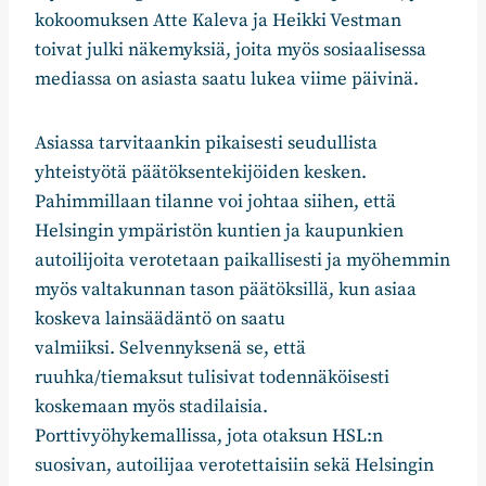
kokoomuksen Atte Kaleva ja Heikki Vestman
toivat julki näkemyksiä, joita myös sosiaalisessa
mediassa on asiasta saatu lukea viime päivinä.
Asiassa tarvitaankin pika
isesti seudullista
yhteistyötä päätöksentekijöiden kesken.
Pahimmillaan tilanne voi johtaa siihen, että
Helsingin ympäristön kuntien ja kaupunkien
autoilijoita verotetaan paikallisesti ja myöhemmin
myös valtakunnan tason päätöksillä, kun asiaa
koskeva lainsäädäntö on saatu
valmiiksi.
Selvennyksenä se, että
ruuhka/tiemaksut tulisivat todennäköisesti
koskemaan myös stadilaisia.
Porttivyöhykemallissa, jota otaksun HSL:n
suosivan, autoilijaa verotettaisiin sekä Helsingin