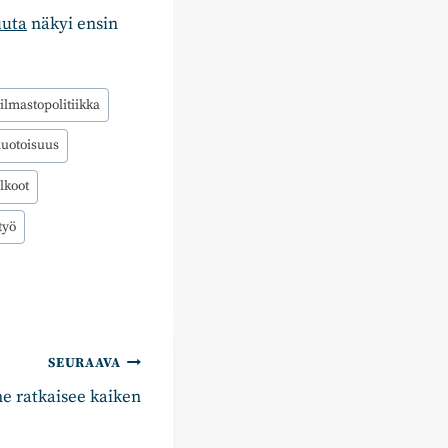
uuta
näkyi ensin
ilmastopolitiikka
uotoisuus
lkoot
työ
SEURAAVA
e ratkaisee kaiken