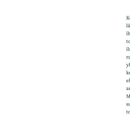
K
l
i
t
i
r
y
k
e
a
M
s
t