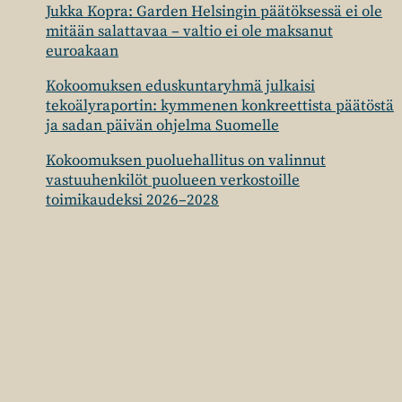
Jukka Kopra: Garden Helsingin päätöksessä ei ole
mitään salattavaa – valtio ei ole maksanut
euroakaan
Kokoomuksen eduskuntaryhmä julkaisi
tekoälyraportin: kymmenen konkreettista päätöstä
ja sadan päivän ohjelma Suomelle
Kokoomuksen puoluehallitus on valinnut
vastuuhenkilöt puolueen verkostoille
toimikaudeksi 2026–2028