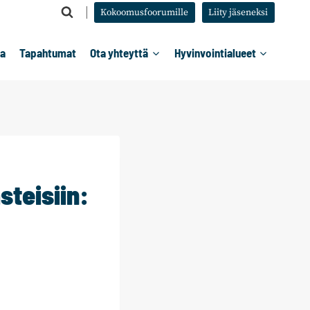
Kokoomusfoorumille
Liity jäseneksi
ta
Tapahtumat
Ota yhteyttä
Hyvinvointialueet
teisiin: