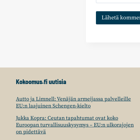
Kokoomus.fi uutisia
Autto ja Limnell: Venäjän armeijassa palvelleille
EU:n laajuinen Schengen-kielto
Jukka Kopra: Ceutan tapahtumat ovat koko
Euroopan turvallisuuskysymys – EU:n ulkorajojen
on pidettävä