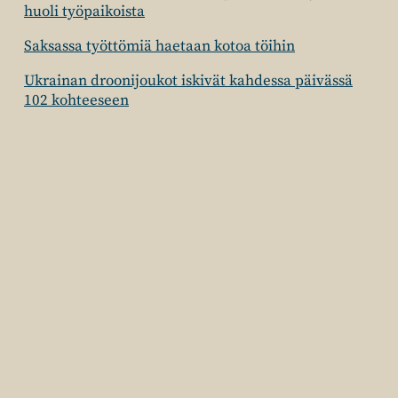
huoli työpaikoista
Saksassa työttömiä haetaan kotoa töihin
Ukrainan droonijoukot iskivät kahdessa päivässä
102 kohteeseen