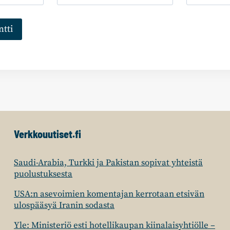
Verkkouutiset.fi
Saudi-Arabia, Turkki ja Pakistan sopivat yhteistä
puolustuksesta
USA:n asevoimien komentajan kerrotaan etsivän
ulospääsyä Iranin sodasta
Yle: Ministeriö esti hotellikaupan kiinalaisyhtiölle –