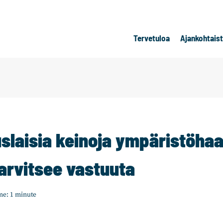
Tervetuloa
Ajankohtais
laisia keinoja ympäristöhaas
arvitsee vastuuta
me:
1
minute