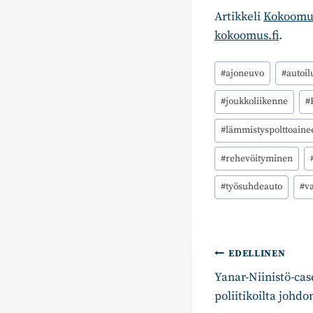
Artikkeli
Kokoomusl
kokoomus.fi
.
Avainsanat:
#
ajoneuvo
#
autoil
#
joukkoliikenne
#
#
lämmistyspolttoaine
#
rehevöityminen
#
työsuhdeauto
#
v
Artikkelie
EDELLINEN
Yanar-Niinistö-ca
selaus
poliitikoilta johd