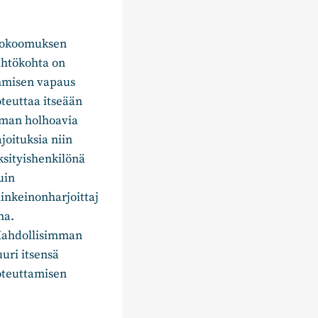
okoomuksen
ähtökohta on
hmisen vapaus
oteuttaa itseään
lman holhoavia
ajoituksia niin
ksityishenkilönä
uin
linkeinonharjoittaj
na.
ahdollisimman
uuri itsensä
oteuttamisen