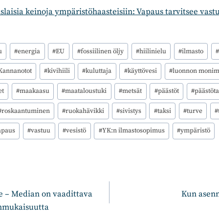
aisia keinoja ympäristöhaasteisiin: Vapaus tarvitsee vast
u
#
energia
#
EU
#
fossiilinen öljy
#
hiilinielu
#
ilmasto
#
Kannanotot
#
kivihiili
#
kuluttaja
#
käyttövesi
#
luonnon monim
et
#
maakaasu
#
maataloustuki
#
metsät
#
päästöt
#
päästöta
#
roskaantuminen
#
ruokahävikki
#
sivistys
#
taksi
#
turve
#
apaus
#
vastuu
#
vesistö
#
YK:n ilmastosopimus
#
ympäristö
n
se – Median on vaadittava
Kun asenn
onmukaisuutta