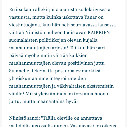
En itsekään allekirjoita ajatusta kollektiivisesta
vastuusta, mutta kuinka uskottava Yanar on
viestintuojana, kun hän heti seuraavassa lausessa
väittää Niinistön puheen todistavan KAIKKIEN
suomalaisten poliitikkojen olevan kujalla
maahanmuuttajien arjesta? Tai kun hän pari
päivää myöhemmin väittää kaikkien
maahanmuuttajien olevan positiivinen juttu
Suomelle, tekemättä pesäeroa esimerkiksi
yhteiskuntaamme integroituneiden
maahanmuuttajien ja väkivaltaisen ekstremistin
välille? Miksi yleistäminen on torstaina huono
juttu, mutta maanantaina hyvä?
Niinistö sanoi: "Täällä oleville on annettava
mahdollisuus osallisuuteen. Vastaavasti on oikeus