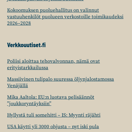
Kokoomuksen puoluehallitus on valinnut
vastuuhenkilöt puolueen verkostoille toimikaudeksi
2026–2028
Verkkouutiset.fi
Poliisi aloittaa tehovalvonnan, nämä ovat
erityistarkkailussa
Massiivinen tulipalo suuressa öljynjalostamossa
Venäjällä
Mika Aaltola: EU:n luotava pelisäännöt
”joukkoryntäyksiin”
Hyllystä tuli somehitti – IS: Myynti räjähti
USA käytti yli 3000 ohjusta – nyt iski pula