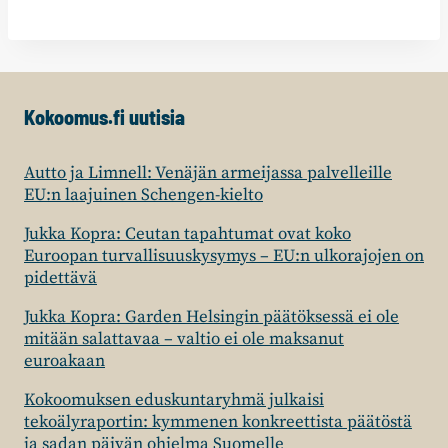
Kokoomus.fi uutisia
Autto ja Limnell: Venäjän armeijassa palvelleille
EU:n laajuinen Schengen-kielto
Jukka Kopra: Ceutan tapahtumat ovat koko
Euroopan turvallisuuskysymys – EU:n ulkorajojen on
pidettävä
Jukka Kopra: Garden Helsingin päätöksessä ei ole
mitään salattavaa – valtio ei ole maksanut
euroakaan
Kokoomuksen eduskuntaryhmä julkaisi
tekoälyraportin: kymmenen konkreettista päätöstä
ja sadan päivän ohjelma Suomelle