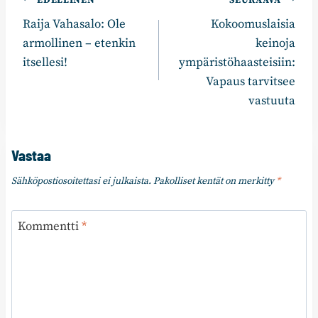
Artikkelien
EDELLINEN
SEURAAVA
Raija Vahasalo: Ole
Kokoomuslaisia
selaus
armollinen – etenkin
keinoja
itsellesi!
ympäristöhaasteisiin:
Vapaus tarvitsee
vastuuta
Vastaa
Sähköpostiosoitettasi ei julkaista.
Pakolliset kentät on merkitty
*
Kommentti
*