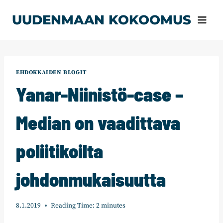
Siirry
UUDENMAAN KOKOOMUS
sisältöön
EHDOKKAIDEN BLOGIT
Yanar-Niinistö-case –
Median on vaadittava
poliitikoilta
johdonmukaisuutta
8.1.2019
Reading Time:
2
minutes