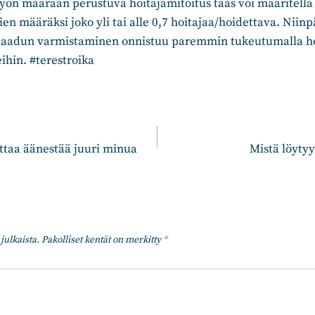
yön määrään perustuva hoitajamitoitus taas voi määritellä
ien määräksi joko yli tai alle 0,7 hoitajaa/hoidettava. Niinp
laadun varmistaminen onnistuu paremmin tukeutumalla ho
eihin. #terestroika
n
ttaa äänestää juuri minua
Mistä löytyy
julkaista.
Pakolliset kentät on merkitty
*