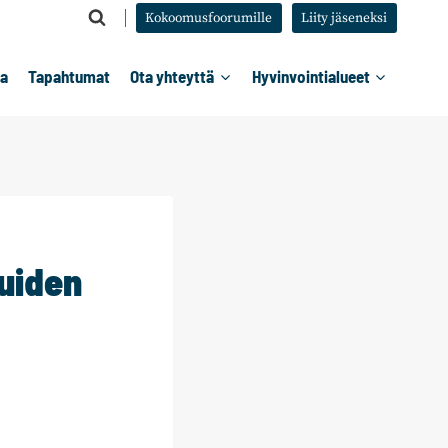
Kokoomusfoorumille
Liity jäseneksi
ta
Tapahtumat
Ota yhteyttä
Hyvinvointialueet
luiden