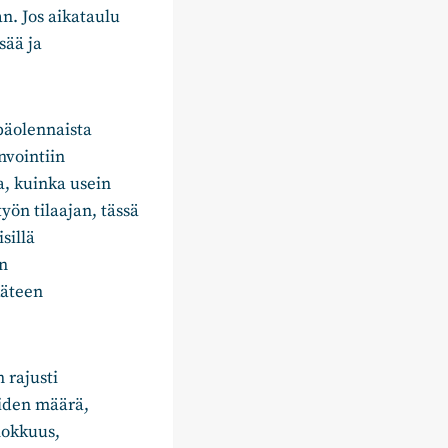
n. Jos aikataulu
sää ja
epäolennaista
nvointiin
a, kuinka usein
työn tilaajan, tässä
sillä
in
käteen
 rajusti
uiden määrä,
hokkuus,