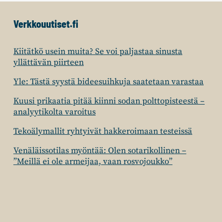
Verkkouutiset.fi
Kiitätkö usein muita? Se voi paljastaa sinusta
yllättävän piirteen
Yle: Tästä syystä bideesuihkuja saatetaan varastaa
Kuusi prikaatia pitää kiinni sodan polttopisteestä –
analyytikolta varoitus
Tekoälymallit ryhtyivät hakkeroimaan testeissä
Venäläissotilas myöntää: Olen sotarikollinen –
”Meillä ei ole armeijaa, vaan rosvojoukko”