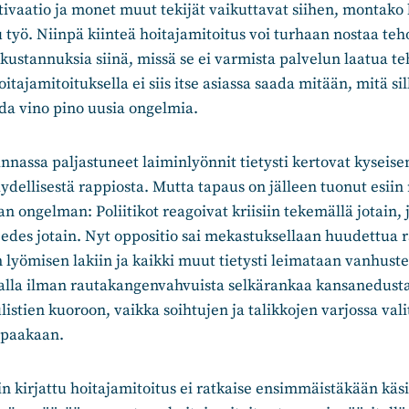
ivaatio ja monet muut tekijät vaikuttavat siihen, montako 
työ. Niinpä kiinteä hoitajamitoitus voi turhaan nostaa te
kustannuksia siinä, missä se ei varmista palvelun laatua t
oitajamitoituksella ei siis itse asiassa saada mitään, mitä si
da vino pino uusia ongelmia.
nnassa paljastuneet laiminlyönnit tietysti kertovat kyseise
äydellisestä rappiosta. Mutta tapaus on jälleen tuonut esii
an ongelman: Poliitikot reagoivat kriisiin tekemällä jotain, j
n edes jotain. Nyt oppositio sai mekastuksellaan huudettua r
 lyömisen lakiin ja kaikki muut tietysti leimataan vanhuste
 alla ilman rautakangenvahvuista selkärankaa kansanedust
ulistien kuoroon, vaikka soihtujen ja talikkojen varjossa vali
ppaakaan.
iin kirjattu hoitajamitoitus ei ratkaise ensimmäistäkään käsi