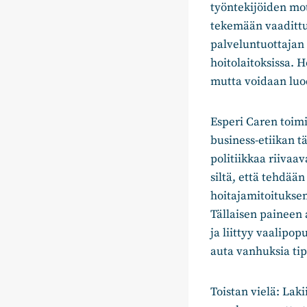
työntekijöiden mot
tekemään vaadittu 
palveluntuottajan 
hoitolaitoksissa. H
mutta voidaan luo
Esperi Caren toimi
business-etiikan t
politiikkaa riivaav
siltä, että tehdää
hoitajamitoituksen
Tällaisen paineen
ja liittyy vaalipop
auta vanhuksia ti
Toistan vielä: Lak