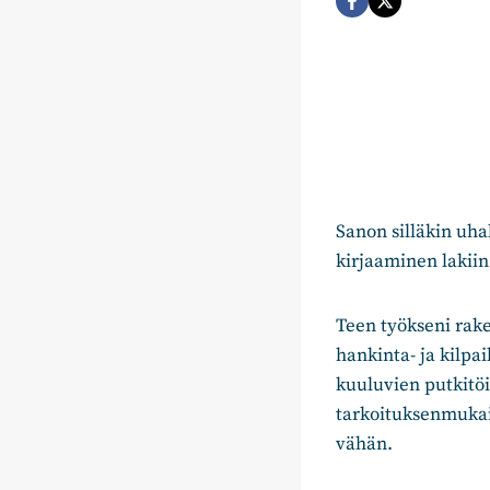
Sanon silläkin uh
kirjaaminen lakiin
Teen työkseni rak
hankinta- ja kilpa
kuuluvien putkitöid
tarkoituksenmukais
vähän.