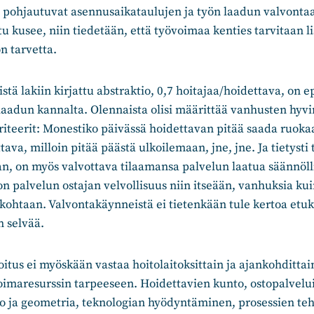
it pohjautuvat asennusaikataulujen ja työn laadun valvontaa
tu kusee, niin tiedetään, että työvoimaa kenties tarvitaan li
n tarvetta.
stä lakiin kirjattu abstraktio, 0,7 hoitajaa/hoidettava, on 
aadun kannalta. Olennaista olisi määrittää vanhusten hyvi
riteerit: Monestiko päivässä hoidettavan pitää saada ruoka
ava, milloin pitää päästä ulkoilemaan, jne, jne. Ja tietysti 
, on myös valvottava tilaamansa palvelun laatua säännölli
 on palvelun ostajan velvollisuus niin itseään, vanhuksia ku
kohtaan. Valvontakäynneistä ei tietenkään tule kertoa etu
n selvää.
oitus ei myöskään vastaa hoitolaitoksittain ja ajankohdittain
oimaresurssin tarpeeseen. Hoidettavien kunto, ostopalvel
to ja geometria, teknologian hyödyntäminen, prosessien te