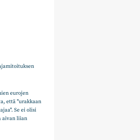
ajamitoituksen
nien eurojen
ta, että "urakkaan
aa". Se ei olisi
 aivan liian