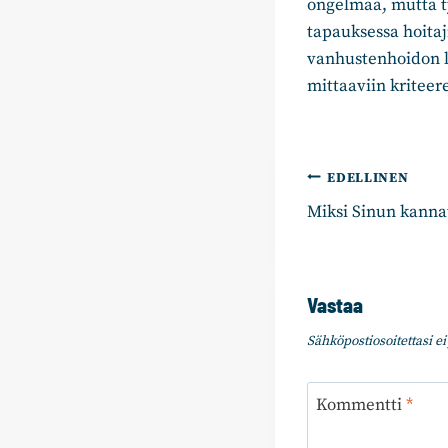
ongelmaa, mutta t
tapauksessa hoitaj
vanhustenhoidon 
mittaaviin kriteer
Artikkelie
EDELLINEN
Miksi Sinun kanna
selaus
Vastaa
Sähköpostiosoitettasi ei 
Kommentti
*