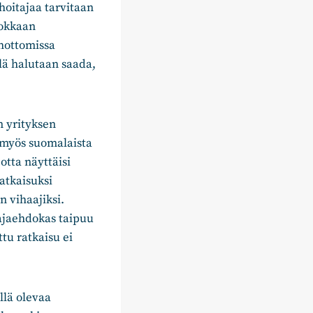
hoitajaa tarvitaan
hokkaan
ehottomissa
llä halutaan saada,
n yrityksen
n myös suomalaista
otta näyttäisi
atkaisuksi
n vihaajiksi.
ajaehdokas taipuu
ttu ratkaisu ei
llä olevaa