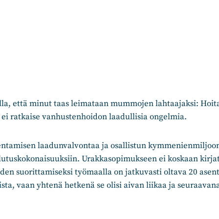
alla, että minut taas leimataan mummojen lahtaajaksi: Hoit
 ei ratkaise vanhustenhoidon laadullisia ongelmia.
entamisen laadunvalvontaa ja osallistun kymmenienmiljoo
ilutuskokonaisuuksiin. Urakkasopimukseen ei koskaan kirja
en suorittamiseksi työmaalla on jatkuvasti oltava 20 asentaj
ta, vaan yhtenä hetkenä se olisi aivan liikaa ja seuraavana