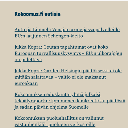
Kokoomus.fi uutisia
Autto ja Limnell: Venäjän armeijassa palvelleille
EU:n laajuinen Schengen-kielto
Jukka Kopra: Ceutan tapahtumat ovat koko
Euroopan turvallisuuskysymys – EU:n ulkorajojen
on pidettävä
Jukka Kopra: Garden Helsingin päätöksessä ei ole
mitään salattavaa – valtio ei ole maksanut
euroakaan
Kokoomuksen eduskuntaryhmä julkaisi
tekoälyraportin: kymmenen konkreettista päätöstä
ja sadan päivän ohjelma Suomelle
Kokoomuksen puoluehallitus on valinnut
vastuuhenkilöt puolueen verkostoille