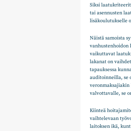
Siksi laatukriteer
tai asennusten laa
lisäkoulutukselle o
Näistä samoista syi
vanhustenhoidon l
vaikuttavat laatuk
lakanat on vaihdett
tapauksessa kunnan
auditoinneilla, se
veronmaksajiakin 
valvottavalle, se o
Kiinteä hoitajamit
vaihtelevaan työv
laitoksen ikä, kun