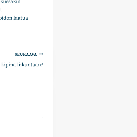
 kussakin
ä
idon laatua
SEURAAVA
 kipinä liikuntaan?