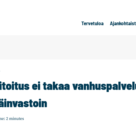
Tervetuloa
Ajankohtais
T
itoitus ei takaa vanhuspalve
äinvastoin
me:
2
minutes