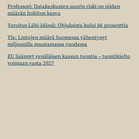
Professori: Datakeskusten suurin riski on niiden
määrän holtiton kasvu
Varoitus Lähi-idässä: Ohjuksista kului 86 prosenttia
Yle: Lintujen määrä Suomessa vähentynyt
miljoonilla muutamassa vuodessa
EU lisännyt venäläisen kaasun tuontia – tuontikielto
voimaan vasta 2027