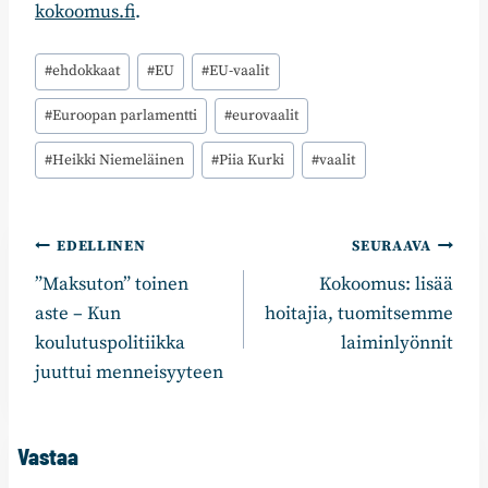
kokoomus.fi
.
Avainsanat:
#
ehdokkaat
#
EU
#
EU-vaalit
#
Euroopan parlamentti
#
eurovaalit
#
Heikki Niemeläinen
#
Piia Kurki
#
vaalit
Artikkelien
EDELLINEN
SEURAAVA
”Maksuton” toinen
Kokoomus: lisää
selaus
aste – Kun
hoitajia, tuomitsemme
koulutuspolitiikka
laiminlyönnit
juuttui menneisyyteen
Vastaa