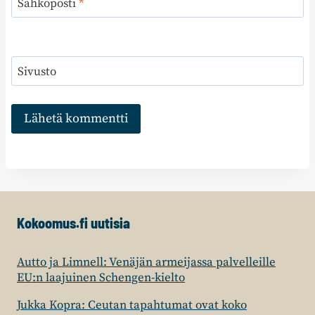
Sähköposti
*
Sivusto
Kokoomus.fi uutisia
Autto ja Limnell: Venäjän armeijassa palvelleille
EU:n laajuinen Schengen-kielto
Jukka Kopra: Ceutan tapahtumat ovat koko