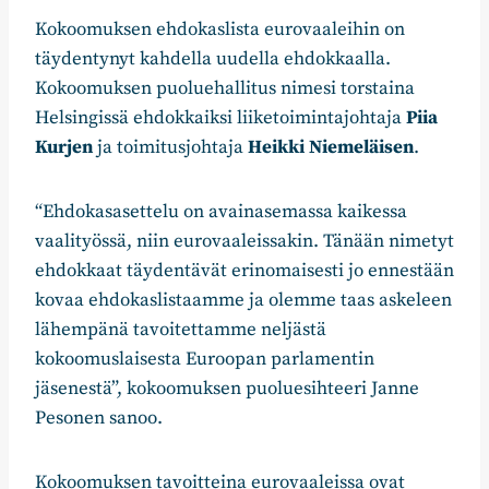
Kokoomuksen ehdokaslista eurovaaleihin on
täydentynyt kahdella uudella ehdokkaalla.
Kokoomuksen puoluehallitus nimesi torstaina
Helsingissä ehdokkaiksi liiketoimintajohtaja
Piia
Kurjen
ja toimitusjohtaja
Heikki Niemeläisen
.
“Ehdokasasettelu on avainasemassa kaikessa
vaalityössä, niin eurovaaleissakin. Tänään nimetyt
ehdokkaat täydentävät erinomaisesti jo ennestään
kovaa ehdokaslistaamme ja olemme taas askeleen
lähempänä tavoitettamme neljästä
kokoomuslaisesta Euroopan parlamentin
jäsenestä”, kokoomuksen puoluesihteeri Janne
Pesonen sanoo.
Kokoomuksen tavoitteina eurovaaleissa ovat