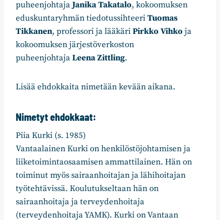
puheenjohtaja
Janika Takatalo
, kokoomuksen
eduskuntaryhmän tiedotussihteeri
Tuomas
Tikkanen
, professori ja lääkäri
Pirkko Vihko
ja
kokoomuksen järjestöverkoston
puheenjohtaja
Leena Zittling
.
Lisää ehdokkaita nimetään kevään aikana.
Nimetyt ehdokkaat:
Piia Kurki (s. 1985)
Vantaalainen Kurki on henkilöstöjohtamisen ja
liiketoimintaosaamisen ammattilainen. Hän on
toiminut myös sairaanhoitajan ja lähihoitajan
työtehtävissä. Koulutukseltaan hän on
sairaanhoitaja ja terveydenhoitaja
(terveydenhoitaja YAMK). Kurki on Vantaan