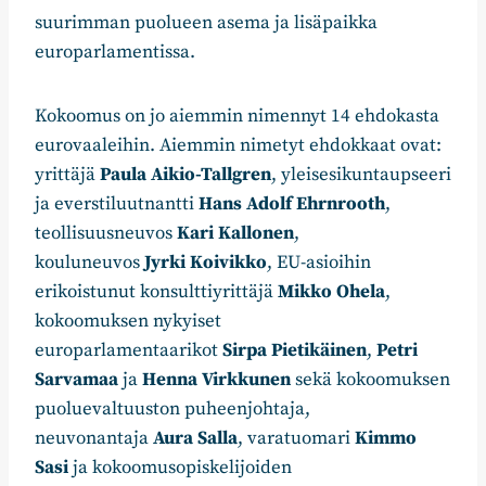
suurimman puolueen asema ja lisäpaikka
europarlamentissa.
Kokoomus on jo aiemmin nimennyt 14 ehdokasta
eurovaaleihin. Aiemmin nimetyt ehdokkaat ovat:
yrittäjä
Paula Aikio-Tallgren
, yleisesikuntaupseeri
ja everstiluutnantti
Hans Adolf Ehrnrooth
,
teollisuusneuvos
Kari Kallonen
,
kouluneuvos
Jyrki Koivikko
, EU-asioihin
erikoistunut konsulttiyrittäjä
Mikko Ohela
,
kokoomuksen nykyiset
europarlamentaarikot
Sirpa Pietikäinen
,
Petri
Sarvamaa
ja
Henna Virkkunen
sekä kokoomuksen
puoluevaltuuston puheenjohtaja,
neuvonantaja
Aura Salla
, varatuomari
Kimmo
Sasi
ja kokoomusopiskelijoiden