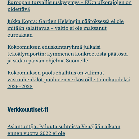
Euroopan turvallisuuskysymys – EU:n ulkorajojen on
pidettävä
Jukka Kopra: Garden Helsingin päätöksessä ei ole
mitään salattavaa – valtio ei ole maksanut
euroakaan
Kokoomuksen eduskuntaryhmä julkaisi
tekoälyraportin: kymmenen konkreettista päätöstä
ja sadan päivän ohjelma Suomelle
Kokoomuksen puoluehallitus on valinnut
vastuuhenkilöt puolueen verkostoille toimikaudeksi
2026–2028
Verkkouutiset.fi
Asiantuntija: Paluuta suhteissa Venäjään aikaan
ennen vuotta 2022 ei ole