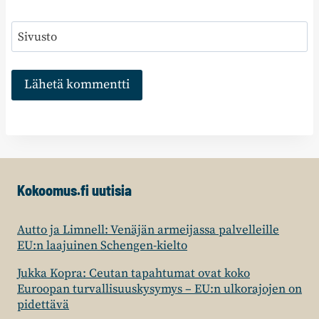
Sivusto
Kokoomus.fi uutisia
Autto ja Limnell: Venäjän armeijassa palvelleille
EU:n laajuinen Schengen-kielto
Jukka Kopra: Ceutan tapahtumat ovat koko
Euroopan turvallisuuskysymys – EU:n ulkorajojen on
pidettävä