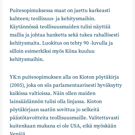
Puitesopimuksessa maat on jaettu karkeasti
kahteen; teollisuus- ja kehitysmaihin.
Käytännössä teollisuusmaiden tulisi näyttää
mallia ja johtaa hanketta sekä tukea rahallisesti
kehitysmaita. Luokitus on tehty 90 -luvulla ja
silloin esimerkiksi myös Kiina kuuluu
kehitysmaihin.
YK:n puitesopimuksen alla on Kioton pöytäkirja
(2005), joka on siis parlamentaarisesti hyväksytty
kaikissa valtioissa. Näin ollen maiden
lainsäädännön tulisi olla linjassa. Kioton
pöytäkirjaan saatiin sovittua jo selkeitä
päästötavoitteita teollisuusmaille. Valitettavasti
kuitenkaan mukana ei ole USA, eikä myöskään
Venäjä.