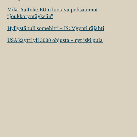
Mika Aaltola: EU:n luotava pelisäännöt
”joukkoryntäyksiin”
Hyllystä tuli somehitti – IS: Myynti räjähti
USA käytti yli 3000 ohjusta – nyt iski pula