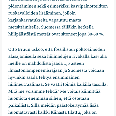
pidentäminen sekä esimerkiksi kasvipainotteidten
ruokavalioiden lisääminen, jolloin
karjankasvatukselta vapautuu maata
metsittämiselle. Suomessa tälläkin hetkellä
hiilipäästöistä metsät ovat sitoneet jopa 30-60 %.
Otto Bruun uskoo, että fossiilisten polttoaineiden
alasajamisella sekä hiilinielujen rivakalla kasvulla
meille on mahdollista jäädä 1,5 asteen
ilmastonlämpenemisrajaan ja Suomesta voidaan
hyvinkin saada tehtyä ensimmäinen
hiilineutraalimaa. Se vaatii toimia kaikilla tasoilla.
Mitä me voisimme tehdä? Me voitais kiinnittää
huomiota enemmän siihen, että ostetaan
paikallista. Sillä meidän päästökertymää lisää
huomattavasti kaikki Kiinasta tilattu, joka on