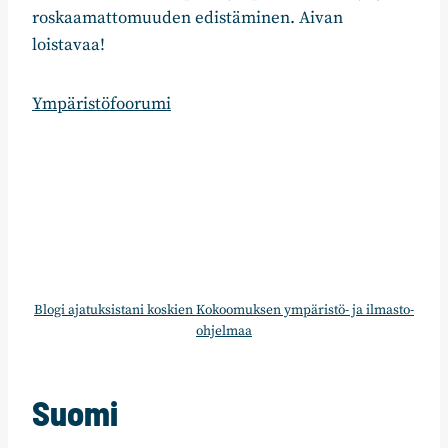
roskaamattomuuden edistäminen. Aivan
loistavaa!
Ympäristöfoorumi
Blogi ajatuksistani koskien Kokoomuksen ympäristö- ja ilmasto-
ohjelmaa
Suomi