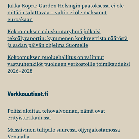
Jukka Kopra: Garden Helsingin päätöksessä ei ole
mitään salattavaa – valtio ei ole maksanut
euroakaan
Kokoomuksen eduskuntaryhmä julkaisi
tekoälyraportin: kymmenen konkreettista päätöstä
ja sadan päivän ohjelma Suomelle
Kokoomuksen puoluehallitus on valinnut
vastuuhenkilöt puolueen verkostoille toimikaudeksi
2026–2028
Verkkouutiset.fi
Poliisi aloittaa tehovalvonnan, nämä ovat
erityistarkkailussa
Massiivinen tulipalo suuressa öljynjalostamossa
Venäjällä