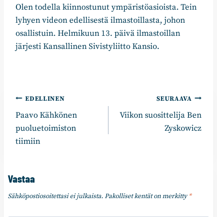
Olen todella kiinnostunut ympäristöasioista. Tein
lyhyen videon edellisestä ilmastoillasta, johon
osallistuin. Helmikuun 13. päivä ilmastoillan
järjesti Kansallinen Sivistyliitto Kansio.
Artikkelien
EDELLINEN
SEURAAVA
Paavo Kähkönen
Viikon suosittelija Ben
selaus
puoluetoimiston
Zyskowicz
tiimiin
Vastaa
Sähköpostiosoitettasi ei julkaista.
Pakolliset kentät on merkitty
*