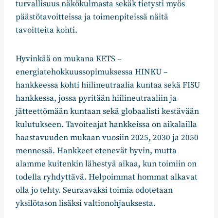
turvallisuus näkökulmasta sekäk tietysti myös
päästötavoitteissa ja toimenpiteissä näitä
tavoitteita kohti.
Hyvinkää on mukana KETS –
energiatehokkuussopimuksessa HINKU –
hankkeessa kohti hiilineutraalia kuntaa sekä FISU
hankkessa, jossa pyritään hiilineutraaliin ja
jätteettömään kuntaan sekä globaalisti kestävään
kulutukseen. Tavoiteajat hankkeissa on aikalailla
haastavuuden mukaan vuosiin 2025, 2030 ja 2050
mennessä. Hankkeet etenevät hyvin, mutta
alamme kuitenkin lähestyä aikaa, kun toimiin on
todella ryhdyttävä. Helpoimmat hommat alkavat
olla jo tehty. Seuraavaksi toimia odotetaan
yksilötason lisäksi valtionohjauksesta.