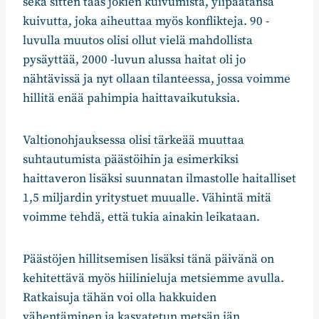
sekä sitten taas jokien kuivumista, ylipäätänsä
kuivutta, joka aiheuttaa myös konflikteja. 90 -
luvulla muutos olisi ollut vielä mahdollista
pysäyttää, 2000 -luvun alussa haitat oli jo
nähtävissä ja nyt ollaan tilanteessa, jossa voimme
hillitä enää pahimpia haittavaikutuksia.
Valtionohjauksessa olisi tärkeää muuttaa
suhtautumista päästöihin ja esimerkiksi
haittaveron lisäksi suunnatan ilmastolle haitalliset
1,5 miljardin yritystuet muualle. Vähintä mitä
voimme tehdä, että tukia ainakin leikataan.
Päästöjen hillitsemisen lisäksi tänä päivänä on
kehitettävä myös hiilinieluja metsiemme avulla.
Ratkaisuja tähän voi olla hakkuiden
vähentäminen ja kasvatetun metsän iän