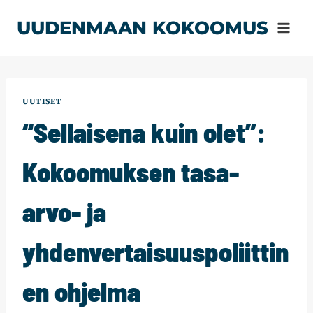
Siirry
UUDENMAAN KOKOOMUS
sisältöön
UUTISET
“Sellaisena kuin olet”:
Kokoomuksen tasa-
arvo- ja
yhdenvertaisuuspoliittin
en ohjelma