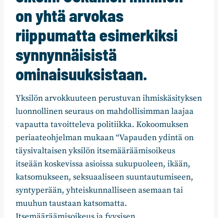
on yhtä arvokas
riippumatta esimerkiksi
synnynnäisistä
ominaisuuksistaan.
Yksilön arvokkuuteen perustuvan ihmiskäsityksen
luonnollinen seuraus on mahdollisimman laajaa
vapautta tavoitteleva politiikka. Kokoomuksen
periaateohjelman mukaan “Vapauden ydintä on
täysivaltaisen yksilön itsemääräämisoikeus
itseään koskevissa asioissa sukupuoleen, ikään,
katsomukseen, seksuaaliseen suuntautumiseen,
syntyperään, yhteiskunnalliseen asemaan tai
muuhun taustaan katsomatta.
Itsemääräämisoikeus ja fyysisen