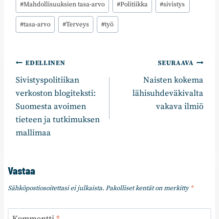
#
Mahdollisuuksien tasa-arvo
#
Politiikka
#
sivistys
#
tasa-arvo
#
Terveys
#
työ
Artikkelien
EDELLINEN
SEURAAVA
Sivistyspolitiikan
Naisten kokema
selaus
verkoston blogiteksti:
lähisuhdeväkivalta
Suomesta avoimen
vakava ilmiö
tieteen ja tutkimuksen
mallimaa
Vastaa
Sähköpostiosoitettasi ei julkaista.
Pakolliset kentät on merkitty
*