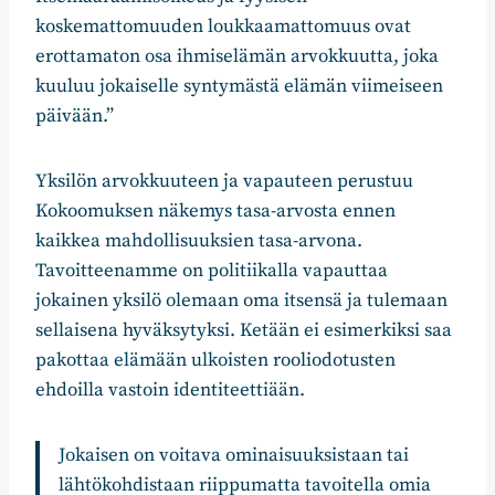
koskemattomuuden loukkaamattomuus ovat
erottamaton osa ihmiselämän arvokkuutta, joka
kuuluu jokaiselle syntymästä elämän viimeiseen
päivään.”
Yksilön arvokkuuteen ja vapauteen perustuu
Kokoomuksen näkemys tasa-arvosta ennen
kaikkea mahdollisuuksien tasa-arvona.
Tavoitteenamme on politiikalla vapauttaa
jokainen yksilö olemaan oma itsensä ja tulemaan
sellaisena hyväksytyksi. Ketään ei esimerkiksi saa
pakottaa elämään ulkoisten rooliodotusten
ehdoilla vastoin identiteettiään.
Jokaisen on voitava ominaisuuksistaan tai
lähtökohdistaan riippumatta tavoitella omia