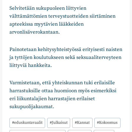
Selvitetään sukupuoleen liittyvien
välttämättömien terveystuotteiden siirtäminen
apteekissa myytävien lääkkeiden
arvonlisäverokantaan.
Painotetaan kehitysyhteistyössä erityisesti naisten
ja tyttöjen koulutukseen sekä seksuaaliterveyteen
liittyviä hankkeita.
Varmistetaan, että yhteiskunnan tuki erilaisille
harrastuksille ottaa huomioon myös esimerkiksi
eri liikuntalajien harrastajien erilaiset
sukupuolijakaumat.
Avainsanat:
#
eduskuntavaalit
#
Julkaisut
#
Kannat
#
Kokoomus