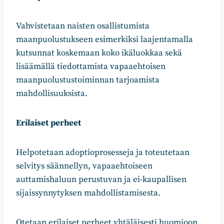
Vahvistetaan naisten osallistumista
maanpuolustukseen esimerkiksi laajentamalla
kutsunnat koskemaan koko ikäluokkaa sekä
lisäämällä tiedottamista vapaaehtoisen
maanpuolustustoiminnan tarjoamista
mahdollisuuksista.
Erilaiset perheet
Helpotetaan adoptioprosesseja ja toteutetaan
selvitys säännellyn, vapaaehtoiseen
auttamishaluun perustuvan ja ei-kaupallisen
sijaissynnytyksen mahdollistamisesta.
Otetaan erilaiset perheet yhtäläisesti huomioon