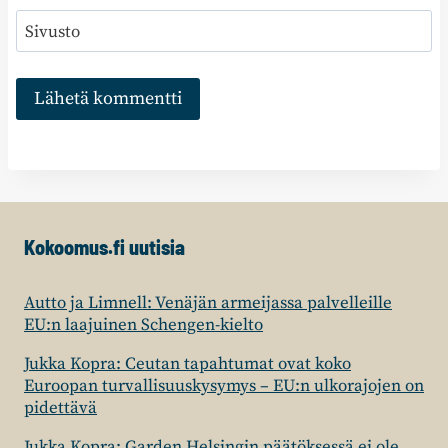
Sivusto
Kokoomus.fi uutisia
Autto ja Limnell: Venäjän armeijassa palvelleille
EU:n laajuinen Schengen-kielto
Jukka Kopra: Ceutan tapahtumat ovat koko
Euroopan turvallisuuskysymys – EU:n ulkorajojen on
pidettävä
Jukka Kopra: Garden Helsingin päätöksessä ei ole