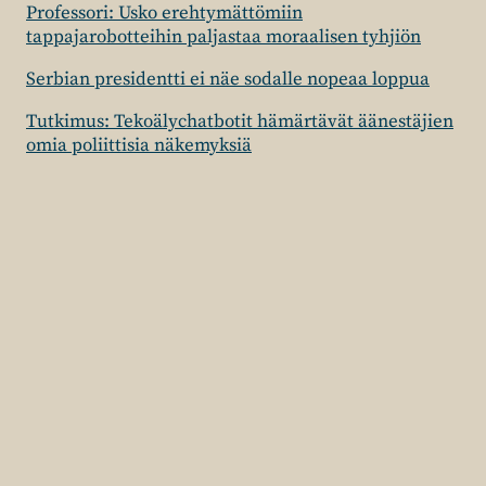
Professori: Usko erehtymättömiin
tappajarobotteihin paljastaa moraalisen tyhjiön
Serbian presidentti ei näe sodalle nopeaa loppua
Tutkimus: Tekoälychatbotit hämärtävät äänestäjien
omia poliittisia näkemyksiä