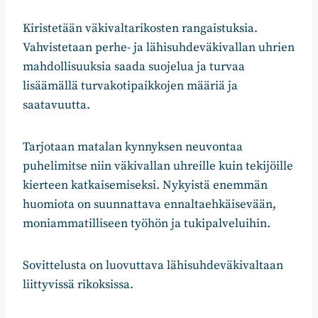
Kiristetään väkivaltarikosten rangaistuksia.
Vahvistetaan perhe- ja lähisuhdeväkivallan uhrien
mahdollisuuksia saada suojelua ja turvaa
lisäämällä turvakotipaikkojen määriä ja
saatavuutta.
Tarjotaan matalan kynnyksen neuvontaa
puhelimitse niin väkivallan uhreille kuin tekijöille
kierteen katkaisemiseksi. Nykyistä enemmän
huomiota on suunnattava ennaltaehkäisevään,
moniammatilliseen työhön ja tukipalveluihin.
Sovittelusta on luovuttava lähisuhdeväkivaltaan
liittyvissä rikoksissa.