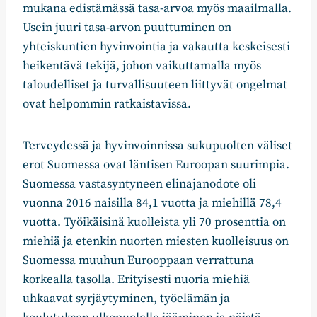
mukana edistämässä tasa-arvoa myös maailmalla.
Usein juuri tasa-arvon puuttuminen on
yhteiskuntien hyvinvointia ja vakautta keskeisesti
heikentävä tekijä, johon vaikuttamalla myös
taloudelliset ja turvallisuuteen liittyvät ongelmat
ovat helpommin ratkaistavissa.
Terveydessä ja hyvinvoinnissa sukupuolten väliset
erot Suomessa ovat läntisen Euroopan suurimpia.
Suomessa vastasyntyneen elinajanodote oli
vuonna 2016 naisilla 84,1 vuotta ja miehillä 78,4
vuotta. Työikäisinä kuolleista yli 70 prosenttia on
miehiä ja etenkin nuorten miesten kuolleisuus on
Suomessa muuhun Eurooppaan verrattuna
korkealla tasolla. Erityisesti nuoria miehiä
uhkaavat syrjäytyminen, työelämän ja