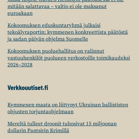
mitään salattavaa – valtio ei ole maksanut
euroakaan
Kokoomuksen eduskuntaryhmä julkaisi
tekoälyraportin: kymmenen konkreettista päätöstä
ja sadan päivän ohjelma Suomelle
Kokoomuksen puoluehallitus on valinnut
vastuuhenkilöt puolueen verkostoille toimikaudeksi
2026–2028
Verkkouutiset.fi
Kymmenen maata on liittynyt Ukrainan ballististen
ohjusten torjuntaohjelmaan
Mereltä tulleet droonit tuhosivat 15 miljoonan
dollarin Pantsirin Krimillä