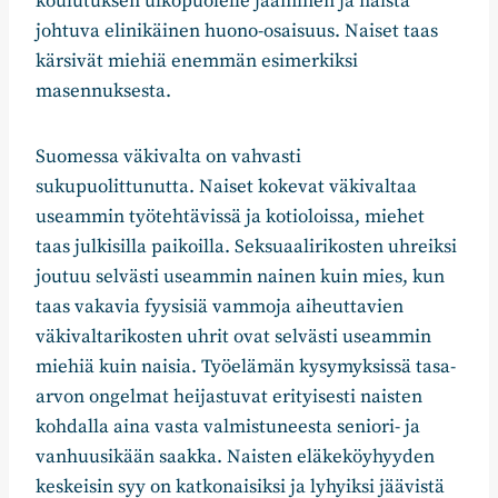
koulutuksen ulkopuolelle jääminen ja näistä
johtuva elinikäinen huono-osaisuus. Naiset taas
kärsivät miehiä enemmän esimerkiksi
masennuksesta.
Suomessa väkivalta on vahvasti
sukupuolittunutta. Naiset kokevat väkivaltaa
useammin työtehtävissä ja kotioloissa, miehet
taas julkisilla paikoilla. Seksuaalirikosten uhreiksi
joutuu selvästi useammin nainen kuin mies, kun
taas vakavia fyysisiä vammoja aiheuttavien
väkivaltarikosten uhrit ovat selvästi useammin
miehiä kuin naisia. Työelämän kysymyksissä tasa-
arvon ongelmat heijastuvat erityisesti naisten
kohdalla aina vasta valmistuneesta seniori- ja
vanhuusikään saakka. Naisten eläkeköyhyyden
keskeisin syy on katkonaisiksi ja lyhyiksi jäävistä