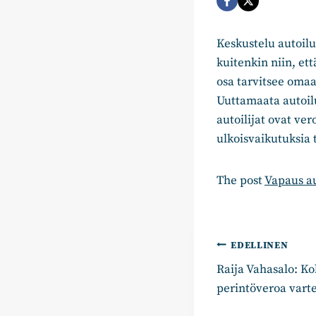
Keskustelu autoilu
kuitenkin niin, et
osa tarvitsee omaa
Uuttamaata autoilu
autoilijat ovat ve
ulkoisvaikutuksia 
The post
Vapaus au
Artikkelie
EDELLINEN
Raija Vahasalo: Ko
selaus
perintöveroa varte