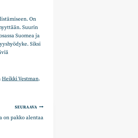
llistämiseen. On
ömyyttään. Suurin
aosassa Suomea ja
myyshyödyke. Siksi
äviä
n
Heikki Vestman
.
SEURAAVA
a on pakko alentaa