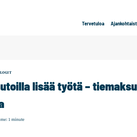
Tervetuloa
Ajankohtais
LOGIT
toilla lisää työtä – tiemaksu
a
ime:
1
minute