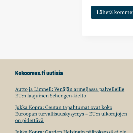
Kokoomus.fi uutisia
Autto ja Limnell: Venäjän armeijassa palvelleille
EU:n laajuinen Schengen-kielto
Jukka Kopra: Ceutan tapahtumat ovat koko
Euroopan turvallisuuskysymys – EU:n ulkorajojen
on pidettävä
Jukka Kopra: Garden Helsingin päätöksessä ei ole