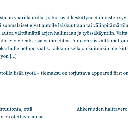
sta on väärillä urilla. Jotkut ovat keskittyneet ihmisten syy
tä suomalaiset eivät autoile laiskuuttaan tai välinpitämätt
 autoa välttämättä arjen hallintaan ja työssäkäyntiin. Valt
lle ei ole realistisia vaihtoehtoa. Auto on siis välttämättö
rokarhulle helppo saalis. Liikkumisella on kuitenkin merkitt
työn […]
toilla lisää työtä – tiemaksu on torjuttava
appeared first o
n
htuutonta, että
Ahkeruuden haittavero
n on otettava lainaa