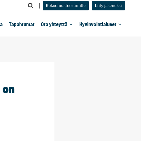
Kokoomusfoorumille
Liity jäseneksi
ta
Tapahtumat
Ota yhteyttä
Hyvinvointialueet
 on