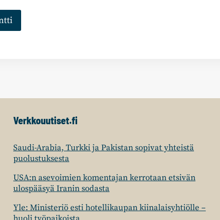
Verkkouutiset.fi
Saudi-Arabia, Turkki ja Pakistan sopivat yhteistä
puolustuksesta
USA:n asevoimien komentajan kerrotaan etsivän
ulospääsyä Iranin sodasta
Yle: Ministeriö esti hotellikaupan kiinalaisyhtiölle –
huoli työpaikoista