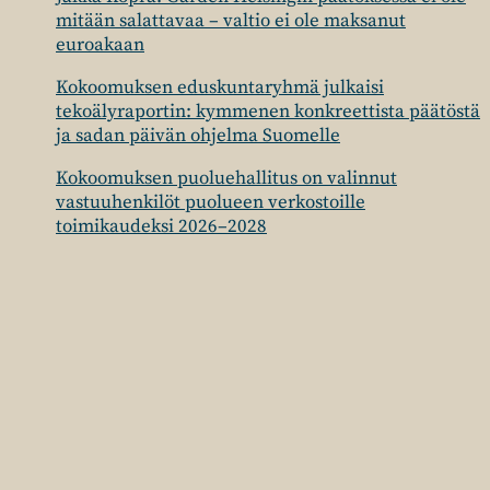
mitään salattavaa – valtio ei ole maksanut
euroakaan
Kokoomuksen eduskuntaryhmä julkaisi
tekoälyraportin: kymmenen konkreettista päätöstä
ja sadan päivän ohjelma Suomelle
Kokoomuksen puoluehallitus on valinnut
vastuuhenkilöt puolueen verkostoille
toimikaudeksi 2026–2028