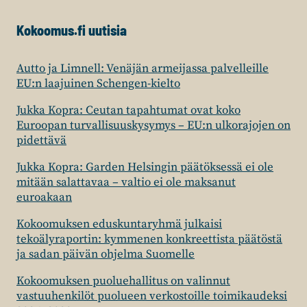
Kokoomus.fi uutisia
Autto ja Limnell: Venäjän armeijassa palvelleille
EU:n laajuinen Schengen-kielto
Jukka Kopra: Ceutan tapahtumat ovat koko
Euroopan turvallisuuskysymys – EU:n ulkorajojen on
pidettävä
Jukka Kopra: Garden Helsingin päätöksessä ei ole
mitään salattavaa – valtio ei ole maksanut
euroakaan
Kokoomuksen eduskuntaryhmä julkaisi
tekoälyraportin: kymmenen konkreettista päätöstä
ja sadan päivän ohjelma Suomelle
Kokoomuksen puoluehallitus on valinnut
vastuuhenkilöt puolueen verkostoille toimikaudeksi