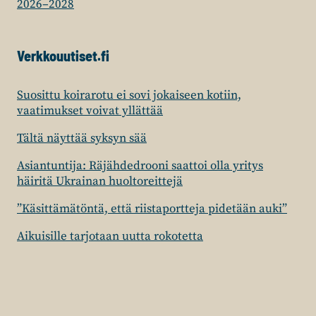
2026–2028
Verkkouutiset.fi
Suosittu koirarotu ei sovi jokaiseen kotiin,
vaatimukset voivat yllättää
Tältä näyttää syksyn sää
Asiantuntija: Räjähdedrooni saattoi olla yritys
häiritä Ukrainan huoltoreittejä
”Käsittämätöntä, että riistaportteja pidetään auki”
Aikuisille tarjotaan uutta rokotetta