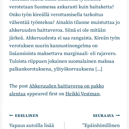
verotetaan Suomessa ankarasti kuin haitaketta?
Onko työn kireällä verottamisella tarkoitus
vähentää työntekoa? Ainakin tilanne muistuttaa jo
ahkeruuden haittaveroa. Siinä ei ole mitään
järkeä. Ahkeruudesta ei saa rangaista. Kireän työn
verotuksen suurin kannustinongelma on
lisäansioista maksettava marginaali- eli rajavero.
Tuloista riippuen jokainen suomalainen maksaa
palkankorotuksena, ylityökorvauksena […]
The post
Ahkeruuden haittaveroa on pakko
alentaa
appeared first on
Heikki Vestman
.
Artikkelien
EDELLINEN
SEURAAVA
Vapaus autoilla lisää
”Epäinhimillinen
selaus