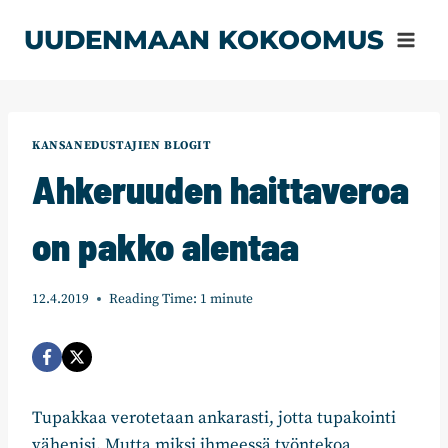
Siirry
UUDENMAAN KOKOOMUS
sisältöön
KANSANEDUSTAJIEN BLOGIT
Ahkeruuden haittaveroa
on pakko alentaa
12.4.2019
Reading Time:
1
minute
Tupakkaa verotetaan ankarasti, jotta tupakointi
vähenisi. Mutta miksi ihmeessä työntekoa