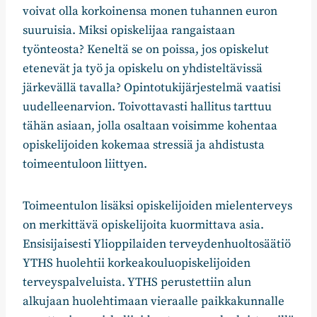
voivat olla korkoinensa monen tuhannen euron
suuruisia. Miksi opiskelijaa rangaistaan
työnteosta? Keneltä se on poissa, jos opiskelut
etenevät ja työ ja opiskelu on yhdisteltävissä
järkevällä tavalla? Opintotukijärjestelmä vaatisi
uudelleenarvion. Toivottavasti hallitus tarttuu
tähän asiaan, jolla osaltaan voisimme kohentaa
opiskelijoiden kokemaa stressiä ja ahdistusta
toimeentuloon liittyen.
Toimeentulon lisäksi opiskelijoiden mielenterveys
on merkittävä opiskelijoita kuormittava asia.
Ensisijaisesti Ylioppilaiden terveydenhuoltosäätiö
YTHS huolehtii korkeakouluopiskelijoiden
terveyspalveluista. YTHS perustettiin alun
alkujaan huolehtimaan vieraalle paikkakunnalle