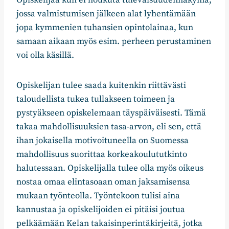
jossa valmistumisen jälkeen alat lyhentämään
jopa kymmenien tuhansien opintolainaa, kun
samaan aikaan myös esim. perheen perustaminen
voi olla käsillä.
Opiskelijan tulee saada kuitenkin riittävästi
taloudellista tukea tullakseen toimeen ja
pystyäkseen opiskelemaan täyspäiväisesti. Tämä
takaa mahdollisuuksien tasa-arvon, eli sen, että
ihan jokaisella motivoituneella on Suomessa
mahdollisuus suorittaa korkeakoulututkinto
halutessaan. Opiskelijalla tulee olla myös oikeus
nostaa omaa elintasoaan oman jaksamisensa
mukaan työnteolla. Työntekoon tulisi aina
kannustaa ja opiskelijoiden ei pitäisi joutua
pelkäämään Kelan takaisinperintäkirjeitä, jotka