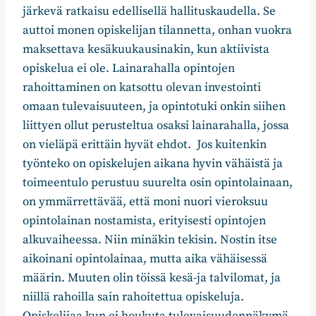
järkevä ratkaisu edellisellä hallituskaudella. Se
auttoi monen opiskelijan tilannetta, onhan vuokra
maksettava kesäkuukausinakin, kun aktiivista
opiskelua ei ole. Lainarahalla opintojen
rahoittaminen on katsottu olevan investointi
omaan tulevaisuuteen, ja opintotuki onkin siihen
liittyen ollut perusteltua osaksi lainarahalla, jossa
on vieläpä erittäin hyvät ehdot. Jos kuitenkin
työnteko on opiskelujen aikana hyvin vähäistä ja
toimeentulo perustuu suurelta osin opintolainaan,
on ymmärrettävää, että moni nuori vieroksuu
opintolainan nostamista, erityisesti opintojen
alkuvaiheessa. Niin minäkin tekisin. Nostin itse
aikoinani opintolainaa, mutta aika vähäisessä
määrin. Muuten olin töissä kesä-ja talvilomat, ja
niillä rahoilla sain rahoitettua opiskeluja.
Opiskelijaa kun ei houkuta tulevaisuudennäkymä,