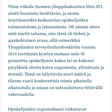
Viime viikolla Suomen ylioppilaskuntien liitto SYL
aloitti huomiota herättävän, ja monia
ärsyttäneenkin keskustelun opiskelijoiden
toimeentulosta ja jaksamisesta. Oli asiasta sitten
mitä mieltä tahansa, niin tämä oli tärkeä ja
ajankohtainen avaus, sillä esimerkiksi
Ylioppilaiden terveydenhuoltosäätiön vuonna
2016 teettämän kyselyn mukaan noin 30
prosenttia opiskelijoista kokee tai on kokenut
psyykkisiä oireita kuten uupumusta, ylirasitusta ja
stressiä. Tämä on hälyttävän suuri määrä ja
tilanne vaatii konkreettisia toimia pikaisella
aikataululla ja asiaan on suhtauduttava riittävällä
vakavuudella.
Opiskelijoiden uupumukseen vaikuttavat