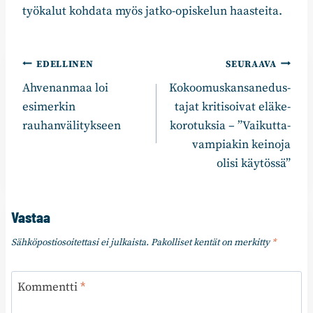
työkalut kohdata myös jatko-opiskelun haasteita.
Artikkelien
EDELLINEN
SEURAAVA
Ahvenanmaa loi
Ko­koo­mus­kan­san­edus­
selaus
esimerkin
ta­jat kritisoivat elä­ke­
rauhanvälitykseen
ko­ro­tuk­sia – ”Vai­kut­ta­
vam­pia­kin keinoja
olisi käytössä”
Vastaa
Sähköpostiosoitettasi ei julkaista.
Pakolliset kentät on merkitty
*
Kommentti
*