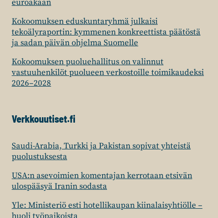
euroakaan
Kokoomuksen eduskuntaryhmä julkaisi
tekoälyraportin: kymmenen konkreettista päätöstä
ja sadan päivän ohjelma Suomelle
Kokoomuksen puoluehallitus on valinnut
vastuuhenkilöt puolueen verkostoille toimikaudeksi
2026–2028
Verkkouutiset.fi
Saudi-Arabia, Turkki ja Pakistan sopivat yhteistä
puolustuksesta
USA:n asevoimien komentajan kerrotaan etsivän
ulospääsyä Iranin sodasta
Yle: Ministeriö esti hotellikaupan kiinalaisyhtiölle –
huoli työpaikoista