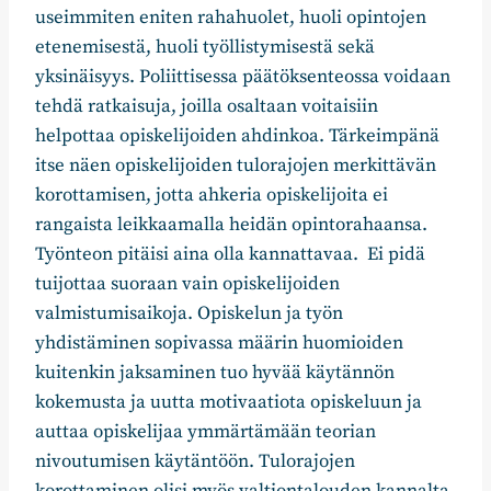
useimmiten eniten rahahuolet, huoli opintojen
etenemisestä, huoli työllistymisestä sekä
yksinäisyys. Poliittisessa päätöksenteossa voidaan
tehdä ratkaisuja, joilla osaltaan voitaisiin
helpottaa opiskelijoiden ahdinkoa. Tärkeimpänä
itse näen opiskelijoiden tulorajojen merkittävän
korottamisen, jotta ahkeria opiskelijoita ei
rangaista leikkaamalla heidän opintorahaansa.
Työnteon pitäisi aina olla kannattavaa. Ei pidä
tuijottaa suoraan vain opiskelijoiden
valmistumisaikoja. Opiskelun ja työn
yhdistäminen sopivassa määrin huomioiden
kuitenkin jaksaminen tuo hyvää käytännön
kokemusta ja uutta motivaatiota opiskeluun ja
auttaa opiskelijaa ymmärtämään teorian
nivoutumisen käytäntöön. Tulorajojen
korottaminen olisi myös valtiontalouden kannalta