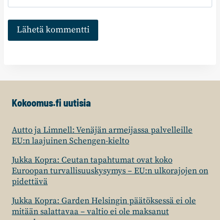
Kokoomus.fi uutisia
Autto ja Limnell: Venäjän armeijassa palvelleille
EU:n laajuinen Schengen-kielto
Jukka Kopra: Ceutan tapahtumat ovat koko
Euroopan turvallisuuskysymys – EU:n ulkorajojen on
pidettävä
Jukka Kopra: Garden Helsingin päätöksessä ei ole
mitään salattavaa – valtio ei ole maksanut