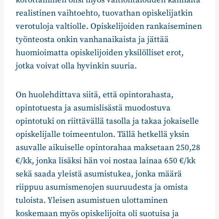
realistinen vaihtoehto, tuovathan opiskelijatkin
verotuloja valtiolle. Opiskelijoiden rankaiseminen
työnteosta onkin vanhanaikaista ja jättää
huomioimatta opiskelijoiden yksilölliset erot,
jotka voivat olla hyvinkin suuria.
On huolehdittava siitä, että opintorahasta,
opintotuesta ja asumislisästä muodostuva
opintotuki on riittävällä tasolla ja takaa jokaiselle
opiskelijalle toimeentulon. Tällä hetkellä yksin
asuvalle aikuiselle opintorahaa maksetaan 250,28
€/kk, jonka lisäksi hän voi nostaa lainaa 650 €/kk
sekä saada yleistä asumistukea, jonka määrä
riippuu asumismenojen suuruudesta ja omista
tuloista. Yleisen asumistuen ulottaminen
koskemaan myös opiskelijoita oli suotuisa ja