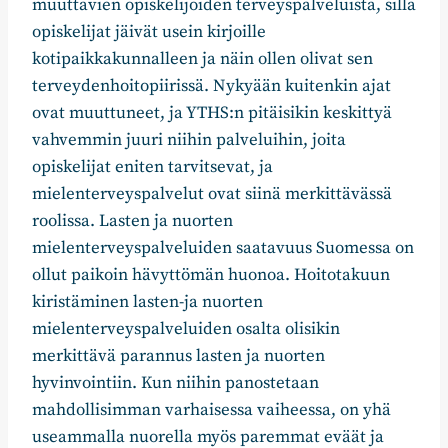
muuttavien opiskelijoiden terveyspalveluista, sillä
opiskelijat jäivät usein kirjoille
kotipaikkakunnalleen ja näin ollen olivat sen
terveydenhoitopiirissä. Nykyään kuitenkin ajat
ovat muuttuneet, ja YTHS:n pitäisikin keskittyä
vahvemmin juuri niihin palveluihin, joita
opiskelijat eniten tarvitsevat, ja
mielenterveyspalvelut ovat siinä merkittävässä
roolissa. Lasten ja nuorten
mielenterveyspalveluiden saatavuus Suomessa on
ollut paikoin hävyttömän huonoa. Hoitotakuun
kiristäminen lasten-ja nuorten
mielenterveyspalveluiden osalta olisikin
merkittävä parannus lasten ja nuorten
hyvinvointiin. Kun niihin panostetaan
mahdollisimman varhaisessa vaiheessa, on yhä
useammalla nuorella myös paremmat eväät ja